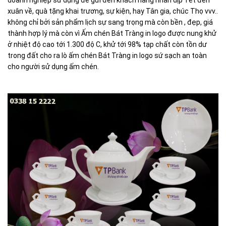
doanh nghiệp sử dụng để gửi đến khách hàng nhân dịp Tết đến
xuân về, quà tặng khai trương, sự kiện, hay Tân gia, chúc Thọ vvv..
không chỉ bởi sản phẩm lịch sự sang trọng mà còn bền , đẹp, giá
thành hợp lý mà còn vì Ấm chén Bát Tràng in logo được nung khử
ở nhiệt độ cao tới 1.300 độ C, khử tới 98% tạp chất còn tồn dư
trong đất cho ra lò ấm chén Bát Tràng in logo sứ sạch an toàn
cho người sử dụng ấm chén.