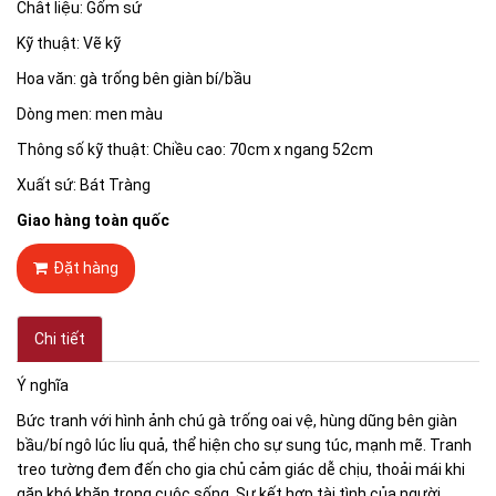
Chât liệu: Gốm sứ
Kỹ thuật: Vẽ kỹ
Hoa văn: gà trống bên giàn bí/bầu
Dòng men: men màu
Thông số kỹ thuật: Chiều cao: 70cm x ngang 52cm
Xuất sứ: Bát Tràng
Giao hàng toàn quốc
Đặt hàng
Chi tiết
Ý nghĩa
Bức tranh với hình ảnh chú gà trống oai vệ, hùng dũng bên giàn
bầu/bí ngô lúc lỉu quả, thể hiện cho sự sung túc, mạnh mẽ. Tranh
treo tường đem đến cho gia chủ cảm giác dễ chịu, thoải mái khi
gặp khó khăn trong cuộc sống. Sự kết hợp tài tình của người