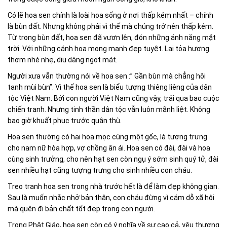
Có lẽ hoa sen chính là loài hoa sống ở nơi thấp kém nhất – chính
là bùn đất. Nhưng không phải vì thế mà chúng trở nên thấp kém.
Từ trong bùn đất, hoa sen đã vươn lên, đón những ánh nắng mặt
trời. Với những cánh hoa mong manh đẹp tuyệt. Lại tỏa hương
thơm nhè nhẹ, diu dàng ngọt mát.
Người xưa vẫn thường nói về hoa sen :” Gần bùn mà chẳng hôi
tanh mùi bùn”. Vì thế hoa sen là biểu tượng thiêng liêng của dân
tộc Việt Nam. Bởi con người Việt Nam cũng vậy, trải qua bao cuộc
chiến tranh. Nhưng tinh thần dân tộc vẫn luôn mãnh liệt. Không
bao giờ khuất phục trước quân thù.
Hoa sen thường có hai hoa mọc cùng một gốc, là tượng trưng
cho nam nữ hòa hợp, vợ chồng ân ái. Hoa sen có đài, đài và hoa
cùng sinh trưởng, cho nên hạt sen còn ngụ ý sớm sinh quý tử, đài
sen nhiều hạt cũng tượng trưng cho sinh nhiều con cháu.
Treo tranh hoa sen trong nhà trước hết là để làm đẹp không gian.
Sau là muốn nhắc nhở bản thân, con cháu đừng vì cám dỗ xã hội
mà quên đi bản chất tốt đẹp trong con người.
Trong Phật Giáo, hoa sen còn có ý nghĩa về sự cao cả, yêu thương