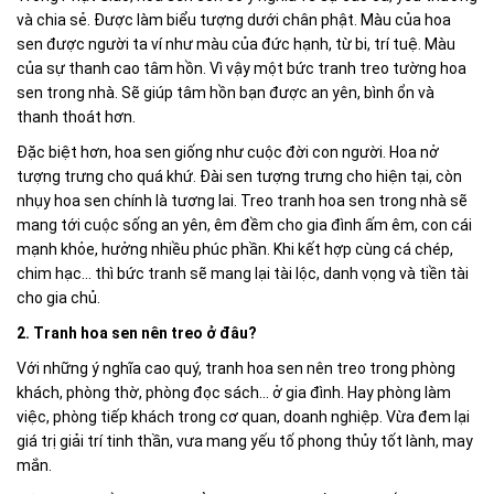
và chia sẻ. Được làm biểu tượng dưới chân phật. Màu của hoa
sen được người ta ví như màu của đức hạnh, từ bi, trí tuệ. Màu
của sự thanh cao tâm hồn. Vì vậy một bức tranh treo tường hoa
sen trong nhà. Sẽ giúp tâm hồn bạn được an yên, bình ổn và
thanh thoát hơn.
Đặc biệt hơn, hoa sen giống như cuộc đời con người. Hoa nở
tượng trưng cho quá khứ. Đài sen tượng trưng cho hiện tại, còn
nhụy hoa sen chính là tương lai. Treo tranh hoa sen trong nhà sẽ
mang tới cuộc sống an yên, êm đềm cho gia đình ấm êm, con cái
mạnh khỏe, hưởng nhiều phúc phần. Khi kết hợp cùng cá chép,
chim hạc… thì bức tranh sẽ mang lại tài lộc, danh vọng và tiền tài
cho gia chủ.
2. Tranh hoa sen nên treo ở đâu?
Với những ý nghĩa cao quý, tranh hoa sen nên treo trong phòng
khách, phòng thờ, phòng đọc sách... ở gia đình. Hay phòng làm
việc, phòng tiếp khách trong cơ quan, doanh nghiệp. Vừa đem lại
giá trị giải trí tinh thần, vưa mang yếu tố phong thủy tốt lành, may
mắn.