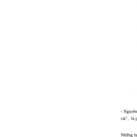
- Nguyên 
cát", là 
Những lư