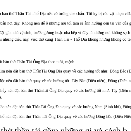
u bàn thờ Thần Tài Thổ Địa nên có tường che chắn. Tối kỵ bị các vật nhọn chĩ
 bẩn nơi đây. Không nên để ở những nơi tối tăm sẽ ảnh hưởng đến tài vận của g
ặt gần nhà vệ sinh, trước gương hoặc nhà bếp vì đây là những nơi không sạch
 những điều này, việc thờ cúng Thần Tài - Thổ Địa không những không có tác 
t bàn thờ Thần Tài Ông Địa theo tuổi, mệnh
im nên đặt bàn thờ ThầnTài Ông Địa quay về các hướng tốt như: Đông Bắc (D
ộc nên đặt bàn thờ quay về các hướng tốt: Tây Bắc (Diên niên), Đông (Diên n
hủy nên đặt bàn thờ ThầnTài Ông Địa quay về các hướng tốt như: Tây (Diên 
).
ỏa nên đặt bàn thờ ThầnTài Ông Địa quay về các hướng Nam (Sinh khí), Đông
hổ nên đặt bàn thờ Thần Tài Ông Địa quay về các hướng Đông Bắc (Diên Niê
thờ thần tài gồm những gì và cách b