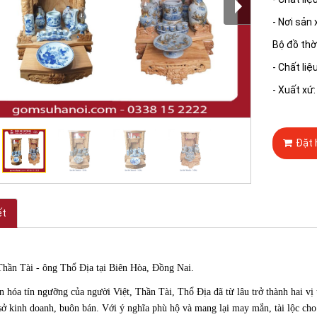
- Nơi sản
Bộ đồ thờ
- Chất li
- Xuất xứ
Đặt 
ết
Thần Tài - ông Thổ Địa tại Biên Hòa, Đồng Nai.
 hóa tín ngưỡng của người Việt, Thần Tài, Thổ Địa đã từ lâu trở thành hai vị 
sở kinh doanh, buôn bán. Với ý nghĩa phù hộ và mang lại may mắn, tài lộc cho