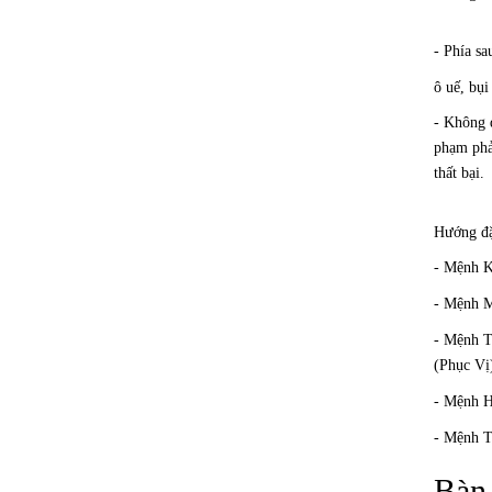
- Phía sa
ô uế, bụi
- Không đ
phạm phải
thất bại.
Hướng đặ
- Mệnh K
- Mệnh M
- Mệnh T
(Phục Vị
- Mệnh H
- Mệnh T
Bàn 