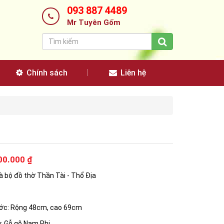
093 887 4489
Mr Tuyên Gốm
Chính sách
Liên hệ
00.000 ₫
à bộ đồ thờ Thần Tài - Thổ Địa
ước: Rộng 48cm, cao 69cm
u: Gỗ gõ Nam Phi