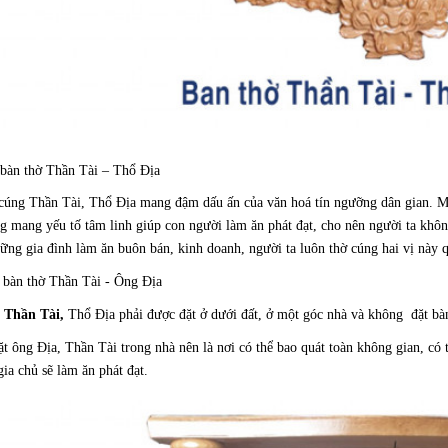
 bàn thờ Thần Tài – Thổ Địa
 cúng Thần Tài, Thổ Địa mang đậm dấu ấn của văn hoá tín ngưỡng dân gian. 
g mang yếu tố tâm linh giúp con người làm ăn phát đạt, cho nên người ta kh
ững gia đình làm ăn buôn bán, kinh doanh, người ta luôn thờ cúng hai vị này 
t bàn thờ Thần Tài - Ông Địa
 Thần Tài,
Thổ Địa phải được đặt ở dưới đất, ở một góc nhà và không đặt bàn
đặt ông Địa, Thần Tài trong nhà nên là nơi có thể bao quát toàn không gian, có
ia chủ sẽ làm ăn phát đạt.