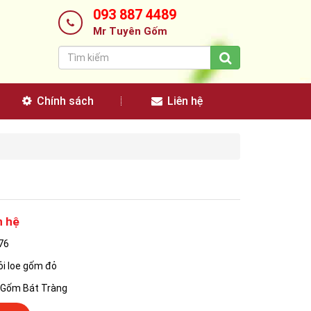
093 887 4489
Mr Tuyên Gốm
Chính sách
Liên hệ
n hệ
76
ỏi loe gốm đỏ
: Gốm Bát Tràng