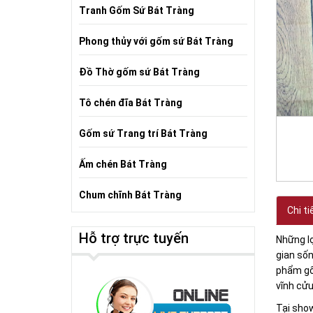
Tranh Gốm Sứ Bát Tràng
Phong thủy với gốm sứ Bát Tràng
Đồ Thờ gốm sứ Bát Tràng
Tô chén đĩa Bát Tràng
Gốm sứ Trang trí Bát Tràng
Ấm chén Bát Tràng
Chum chĩnh Bát Tràng
Chi ti
Hỗ trợ trực tuyến
Những lọ
gian sốn
phẩm gố
vĩnh cửu
Tại sho