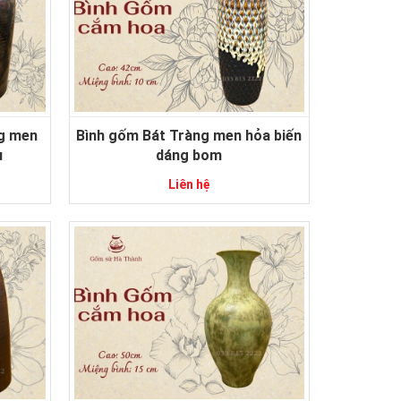
ng men
Bình gốm Bát Tràng men hỏa biến
ụ
dáng bom
Liên hệ