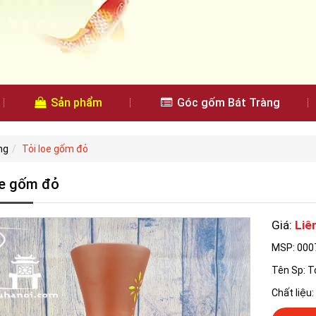
Sản phẩm
Góc gốm Bát Tràng
ng
Tỏi loe gốm đỏ
oe gốm đỏ
Giá:
Liê
MSP: 000
Tên Sp: T
Chất liệu