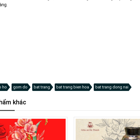
àng.
trang trí, gốm sứ bát tràng, tranh tứ cảnh, tranh sứ bát tràng biên hòa
g, trang trí, decor, đẹp, biên hòa, đồng nai, trảng bom, tranh lý ngư vọ
 thập biên hòa, trang trí sài gòn, gốm sứ bát tràng sài gòn, gốm sứ b
g bình dương. gốm sứ nhật, bát đĩa an toàn, quà tặng tân gia, quà tạng
 thầy cô, quà tặng con, quà tăng, bát đĩa bát tràng, ấm chén bát trà
ua ấm chén bát tràng, bát tràng lâm đồng, bát tràng
o ho
gom do
bat trang
bat trang bien hoa
bat trang dong nai
hẩm khác