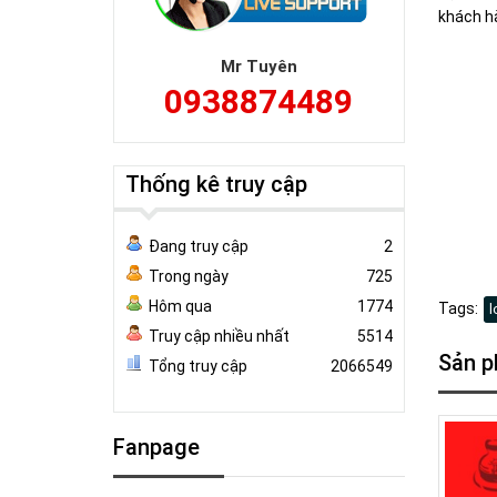
khách h
lọ gốm, 
Mr Tuyên
bát tràn
0938874489
thêu chữ
bát tràn
quà tặng
tràng, m
Thống kê truy cập
Đang truy cập
2
Trong ngày
725
Hôm qua
1774
Tags:
l
Truy cập nhiều nhất
5514
Sản p
Tổng truy cập
2066549
Fanpage