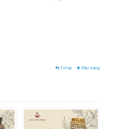
, tranh sứ bát tràng đồng nai, tranh treo tường, tranh
ng nguyệt, tranh bốn mùa, tranh tứ cảnh, tranh vẽ, tranh
át tràng vũng tàu, gốm sứ bát tràng long thành, gốm sứ
 nhà mới, quà tặng sếp, quà tặng bạn, quà tết ý nghĩa,
ng, chén cơm an toàn, bát mắm bát muối, mua hàng bát
Trở lại
Đầu trang