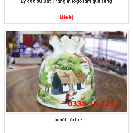
Ly cốc sứ Bát Tràng In logo làm quà tặng
Liên hệ
Túi hút tài lộc