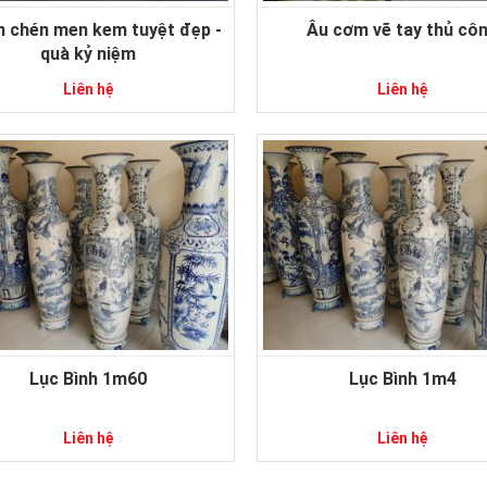
 chén men kem tuyệt đẹp -
Âu cơm vẽ tay thủ cô
quà kỷ niệm
Liên hệ
Liên hệ
Lục Bình 1m60
Lục Bình 1m4
Liên hệ
Liên hệ