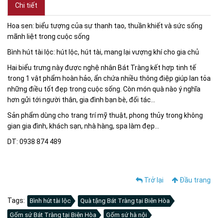
Chi tiết
Hoa sen: biểu tượng của sự thanh tao, thuần khiết và sức sống
mãnh liệt trong cuộc sống
Bình hút tài lộc: hút lộc, hút tài, mang lại vượng khí cho gia chủ
Hai biểu trưng này được nghệ nhân Bát Tràng kết hợp tinh tế
trong 1 vật phẩm hoàn hảo, ẩn chứa nhiều thông điệp giúp lan tỏa
những điều tốt đẹp trong cuộc sống. Còn món quà nào ý nghĩa
hơn gửi tới người thân, gia đình bạn bè, đối tác...
Sản phẩm dùng cho trang trí mỹ thuật, phong thủy trong không
gian gia đình, khách sạn, nhà hàng, spa làm đẹp...
DT: 0938 874 489
Trở lại
Đầu trang
Tags:
Bình hút tài lộc
Quà tặng Bát Tràng tại Biên Hòa
Gốm sứ Bát Tràng tại Biên Hòa
Gốm sứ hà nội