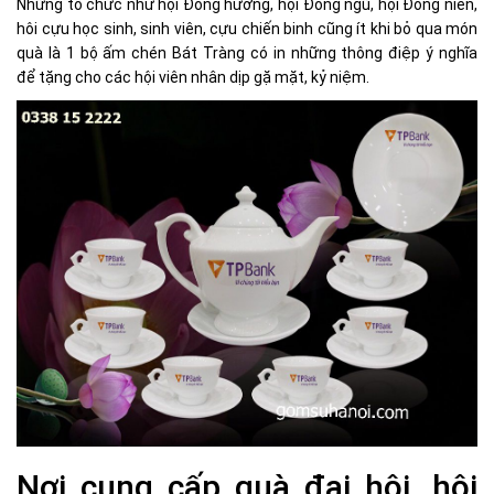
Những tổ chức như hội Đồng hương, hội Đồng ngũ, hội Đồng niên,
hôi cựu học sinh, sinh viên, cựu chiến binh cũng ít khi bỏ qua món
quà là 1 bộ ấm chén Bát Tràng có in những thông điệp ý nghĩa
để tặng cho các hội viên nhân dịp gặ mặt, kỷ niệm.
Nơi cung cấp quà đại hội, hội