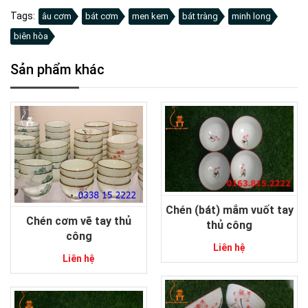
Tags:
âu cơm
bát cơm
men kem
bát tràng
minh long
biên hòa
Sản phẩm khác
Chén (bát) mắm vuốt tay
Chén cơm vẽ tay thủ
thủ công
công
Liên hệ
Liên hệ