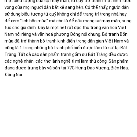
một biểu tượng của sự may mắn, tứ quý trở thành một niềm ước
vọng của mọi người dân bất kể sang hèn. Có thể thấy, người dân
sử dụng biểu tượng tứ quý không chỉ để trang trí trong nhà hay
để xem “lịch bốn mùa” mà còn là để cầu mong sự may mắn, sung
túc cho gia đình. Đây là một nét rất đặc thù trong văn hoá Việt
Nam nói riêng và văn hoá phương Đông nói chung. Bộ tranh Bốn
mùa đã trở thành bộ tranh kinh điển trong dân gian Việt Nam và
cũng là 1 trong những bộ tranh phổ biến được làm từ sứ tại Bát
Tràng. Tất cả các sản phẩm tranh gốm sứ Bát Tràng đều được
các nghệ nhân, các thợ lành nghề tỉ mỉ làm thủ công. Sản phẩm
đang được trưng bày và bán tại 77C Hưng Đạo Vương, Biên Hòa,
Đồng Nai
tranh tứ cảnh, tranh sứ bát tràng biên hòa, tranh sứ bát tràng
đồng nai, tranh treo tường, tranh bát tràng, trang trí, decor, đẹp,
biên hòa, đồng nai, trảng bom, tranh lý ngư vọng nguyệt, tranh
bốn mùa, tranh tứ cảnh, tranh vẽ, tranh thêu chữ thập biên hòa,
trang trí sài gòn, gốm sứ bát tràng sài gòn, gốm sứ bát tràng
vũng tàu, gốm sứ bát tràng long thành, gốm sứ bát tràng bình
dương. gốm sứ nhật, bát đĩa an toàn, quà tặng tân gia, quà tạng
nhà mới, quà tặng sếp, quà tặng bạn, quà tết ý nghĩa, quà tặng