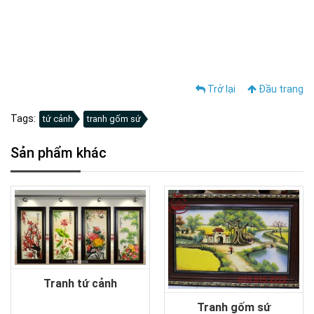
thầy cô, quà tặng con, quà tăng, bát đĩa bát tràng, ấm chén bát
tràng, chén cơm an toàn, bát mắm bát muối, mua hàng bát
tràng, mua ấm chén bát tràng, bát tràng lâm đồng, bát tràng
Trở lại
Đầu trang
Tags:
tứ cảnh
tranh gốm sứ
Sản phẩm khác
Tranh tứ cảnh
Tranh gốm sứ