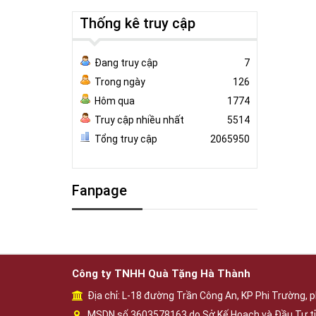
Thống kê truy cập
Đang truy cập
7
Trong ngày
126
Hôm qua
1774
Truy cập nhiều nhất
5514
Tổng truy cập
2065950
Fanpage
Công ty TNHH Quà Tặng Hà Thành
Địa chỉ: L-18 đường Trần Công An, KP Phi Trường, p
MSDN số 3603578163 do Sở Kế Hoạch và Đầu Tư tỉ