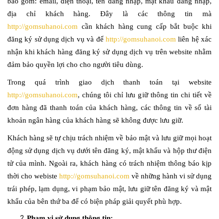
bao gồm: email, điện thoại, tên đăng nhập, mật khẩu đăng nhập,
địa chỉ khách hàng. Đây là các thông tin mà
http://gomsuhanoi.com
cần khách hàng cung cấp bắt buộc khi
đăng ký sử dụng dịch vụ và để
http://gomsuhanoi.com
liên hệ xác
nhận khi khách hàng đăng ký sử dụng dịch vụ trên website nhằm
đảm bảo quyền lợi cho cho người tiêu dùng.
Trong quá trình giao dịch thanh toán tại website
http://gomsuhanoi.com
, chúng tôi chỉ lưu giữ thông tin chi tiết về
đơn hàng đã thanh toán của khách hàng, các thông tin về số tài
khoản ngân hàng của khách hàng sẽ không được lưu giữ.
Khách hàng sẽ tự chịu trách nhiệm về bảo mật và lưu giữ mọi hoạt
động sử dụng dịch vụ dưới tên đăng ký, mật khẩu và hộp thư điện
tử của mình. Ngoài ra, khách hàng có trách nhiệm thông báo kịp
thời cho webiste
http://gomsuhanoi.com
về những hành vi sử dụng
trái phép, lạm dụng, vi phạm bảo mật, lưu giữ tên đăng ký và mật
khẩu của bên thứ ba để có biện pháp giải quyết phù hợp.
Phạm vi sử dụng thông tin: