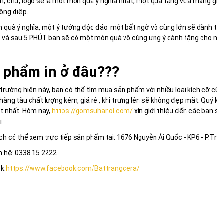
nh, chữ, logo sẽ là một món quà ý nghĩa nhất, một quà tặng vừa mang g
ông điệp.
 quà ý nghĩa, một ý tưởng độc đáo, một bất ngờ vô cùng lớn sẽ dành 
 và sau 5 PHÚT bạn sẽ có một món quà vô cùng ưng ý dành tặng cho n
 phẩm in ở đâu???
 trường hiện này, bạn có thể tìm mua sản phẩm với nhiều loại kích cỡ c
 hàng tàu chất lượng kém, giá rẻ , khi trưng lên sẽ không đẹp mắt. Quý
t nhất. Hôm nay,
https://gomsuhanoi.com/
xin giới thiệu đến các bạn s
i
h có thể xem trực tiếp sản phẩm tại: 1676 Nguyễn Ái Quốc - KP6 - P.T
n hệ: 0338 15 2222
k:
https://www.facebook.com/Battrangcera/