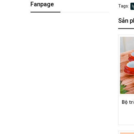
Fanpage
Tags:
l
Sản p
Bộ tr