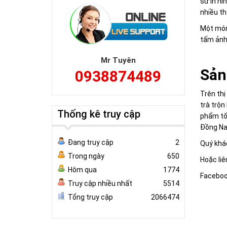
sứ in hì
nhiều th
Một món
tấm ảnh
Mr Tuyên
Sản
0938874489
Trên thị
trà trộn
Thống kê truy cập
phẩm tố
Đồng Na
Đang truy cập
2
Quý khác
Trong ngày
650
Hoặc liê
Hôm qua
1774
Faceboo
Truy cập nhiều nhất
5514
Tổng truy cập
2066474