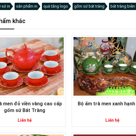
y sứ in
sản phẩm in
quà tặng logo
gốm sứ bát tràng
bát tràng biên
hẩm khác
à men đỏ viền vàng cao cấp
Bộ ấm trà men xanh hạnh
gốm sứ Bát Tràng
Liên hệ
Liên hệ