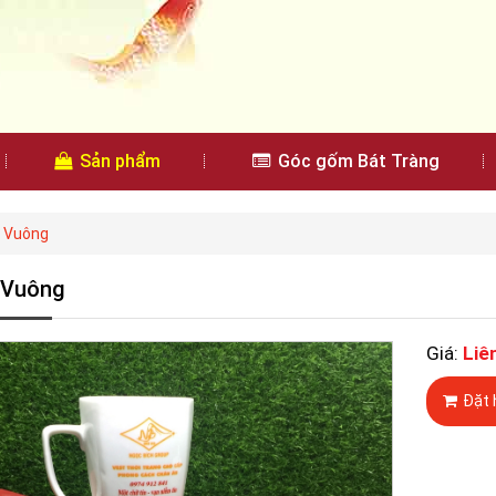
Sản phẩm
Góc gốm Bát Tràng
ứ Vuông
 Vuông
Giá:
Liê
Đặt 