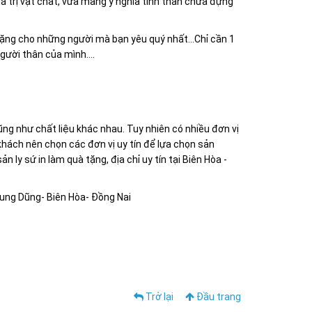
iá trị vật chất, vừa mang ý nghĩa tinh thần chứa đựng
tặng cho những người mà bạn yêu quý nhất…Chỉ cần 1
gười thân của mình….
ũng như chất liệu khác nhau. Tuy nhiên có nhiều đơn vị
 khách nên chọn các đơn vị uy tín để lựa chọn sản
ản ly sứ in làm quà tặng, địa chỉ uy tín tại Biên Hòa -
rung Dũng- Biên Hòa- Đồng Nai
Trở lại
Đầu trang