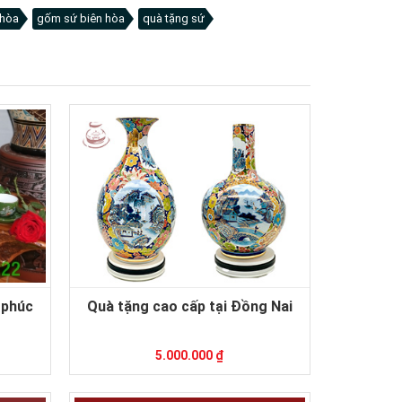
 hòa
gốm sứ biên hòa
quà tặng sứ
 phúc
Quà tặng cao cấp tại Đồng Nai
5.000.000 ₫