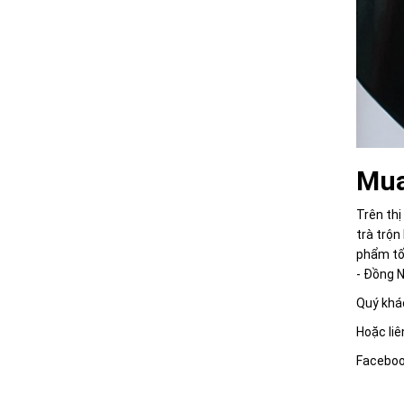
Mua
Trên thị
trà trộn
phẩm tố
- Đồng N
Quý khác
Hoặc liê
Faceboo