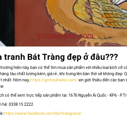
 tranh Bát Tràng đẹp ở đâu???
 trường hiện này, bạn có thể tìm mua sản phẩm với nhiều loại kích cỡ c
 hàng tàu chất lượng kém, giá rẻ , khi trưng lên bàn thờ sẽ không đẹp.
t nhất. Hôm nay,
https://gomsuhanoi.com/
xin giới thiệu đến các bạn 
ai
h có thể xem trực tiếp sản phẩm tại: 1676 Nguyễn Ái Quốc - KP6 - P.T
n hệ: 0338 15 2222
k:
https://www.facebook.com/Battrangcera/