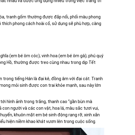
ác nhau và được ứng dụng nhiều trong việc trang trí
hóa, tranh gốm thường được đắp nổi, phối màu phong
 thích phong cách hoài cổ, sử dụng sẽ phù hợp, càng
nghĩa (em bé ôm cóc); vinh hoa (em bé ôm gà); phú quý
Đông Hồ, thường được treo cùng nhau trong dịp Tết
lớn trong tiếng Hán là đại kê, đồng âm với đại cát. Tranh
 mong mỏi sinh được con trai khỏe mạnh, sau này lớn
i tới hình ảnh trong trắng, thanh cao “gần bùn mà
 con người và các con vật, hoa lá, màu sắc tươi vui,
huyển, khuôn mặt em bé sinh động rạng rỡ, xinh xắn
iểu hiện niềm khao khát vươn lên trong cuộc sống.