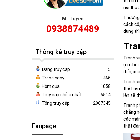
từ đất n
nội thất.
Thường 
Mr Tuyên
cách cổ,
0938874489
dùng th
Tra
Thống kê truy cập
Tranh vi
(em bé ô
Đang truy cập
5
đến, xuâ
Trong ngày
465
Tranh vi
Hôm qua
1058
thể hiện
Truy cập nhiều nhất
5514
lên sẽ t
Tổng truy cập
2067345
Tranh ph
chẳng hô
các mảng
Fanpage
thật đán