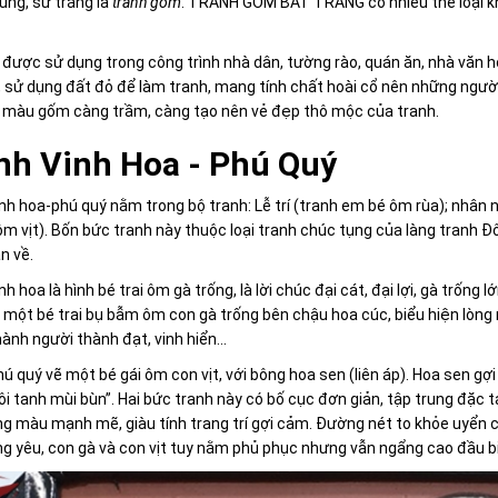
ung, sứ trắng là
tranh gốm
. TRANH GỐM BÁT TRÀNG có nhiều thể loại kh
được sử dụng trong công trình nhà dân, tường rào, quán ăn, nhà văn 
 sử dụng đất đỏ để làm tranh, mang tính chất hoài cổ nên những người
ì màu gốm càng trầm, càng tạo nên vẻ đẹp thô mộc của tranh.
nh Vinh Hoa - Phú Quý
nh hoa-phú quý nằm trong bộ tranh: Lễ trí (tranh em bé ôm rùa); nhân 
m vịt). Bốn bức tranh này thuộc loại tranh chúc tụng của làng tranh 
n về.
nh hoa là hình bé trai ôm gà trống, là lời chúc đại cát, đại lợi, gà trống 
 một bé trai bụ bẫm ôm con gà trống bên chậu hoa cúc, biểu hiện lòng
hành người thành đạt, vinh hiển...
ú quý vẽ một bé gái ôm con vịt, với bông hoa sen (liên áp). Hoa sen gợ
i tanh mùi bùn”. Hai bức tranh này có bố cục đơn giản, tập trung đặc tả
 màu mạnh mẽ, giàu tính trang trí gợi cảm. Đường nét to khỏe uyển c
g yêu, con gà và con vịt tuy nằm phủ phục nhưng vẫn ngẩng cao đầu b