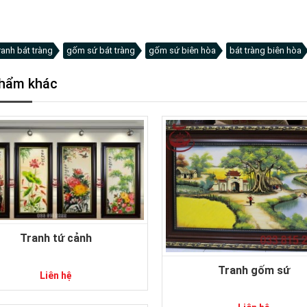
ranh bát tràng
gốm sứ bát tràng
gốm sứ biên hòa
bát tràng biên hòa
hẩm khác
Tranh tứ cảnh
Tranh gốm sứ
Liên hệ