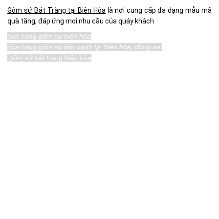
Gôm sứ Bát Tràng tại Biên Hòa
là nơi cung cấp đa dạng mẫu mã
quà tặng, đáp ứng mọi nhu cầu của quáy khách
cửa hàng gốm sứ biên hòa
cửa hàng gốm sứ kim oanh tp. biên hòa, đồng nai
gốm sứ bát tràng biên hòa