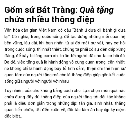
Gốm sứ Bát Tràng:
Quà tặng
chứa nhiều thông điệp
Văn hóa dân gian Việt Nam có câu “Bánh ú đưa đi, bánh gì đưa
lại”. Có nghĩa, trong cuộc sống, để tạo dựng những mối quan hệ
bền vững, lâu dài, khi bạn nhận từ ai đó một sự vật, hay cơ hội
trong cuộc sống, thì nhất thiết, chúng ta phải có sự đền đáp xứng
đáng, để bày tỏ lòng cảm ơn, tri ân tới người đã cho ta cơ hội đó.
Do đó, việc tặng quà là hành động vô cùng quan trọng, cần thiết;
nó không chỉ là hành động bày tỏ tình cảm, thiện chí thể hiện sự
quan tâm của người tặng mà còn là thông điệp giúp gắn kết cuộc
sống giữa người với người với nhau.
Tuy nhiên, của cho không bằng cách cho. Lựa chọn món quà nào
chứa đựng đầy đủ thông điệp của người tặng tới đối tác không
phải là điều đơn giản trong những dịp: tân gia, sinh nhật, thăng
quan tiến chức, tết đến xuân về, đối tác làm ăn hay dịp kỷ niệm
đặc biệt…