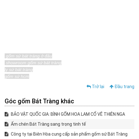
gốm sứ bát tràng ở đâu
showroom
gốm sứ bát tràng
ly sứ bát tràng
gốm sứ hcm
Trở lại
Đầu trang
Góc gốm Bát Tràng khác
BẢO VẬT QUỐC GIA: BÌNH GỐM HOA LAM CỔ VẼ THIÊN NGA
Ấm chén Bát Tràng sang trọng tinh tế
Công ty tại Biên Hòa cung cấp sản phẩm gốm sứ Bát Tràng