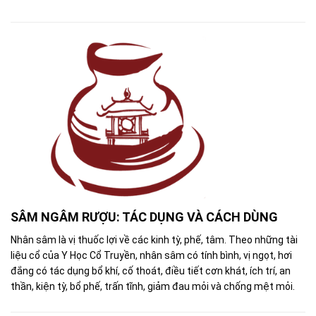
SÂM NGÂM RƯỢU: TÁC DỤNG VÀ CÁCH DÙNG
Nhân sâm là vị thuốc lợi về các kinh tỳ, phế, tâm. Theo những tài
liệu cổ của Y Học Cổ Truyền, nhân sâm có tính bình, vị ngọt, hơi
đắng có tác dụng bổ khí, cố thoát, điều tiết cơn khát, ích trí, an
thần, kiện tỳ, bổ phế, trấn tĩnh, giảm đau mỏi và chống mệt mỏi.