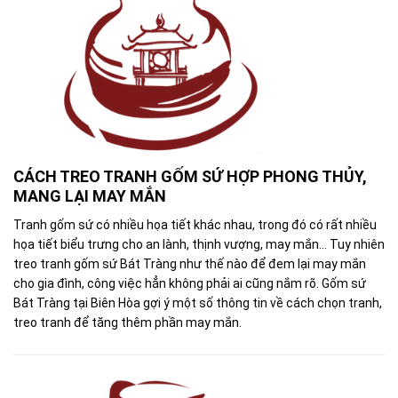
CÁCH TREO TRANH GỐM SỨ HỢP PHONG THỦY,
MANG LẠI MAY MẮN
Tranh gốm sứ có nhiều họa tiết khác nhau, trong đó có rất nhiều
họa tiết biểu trưng cho an lành, thịnh vượng, may mắn... Tuy nhiên
treo tranh gốm sứ Bát Tràng như thế nào để đem lại may mắn
cho gia đình, công việc hẳn không phải ai cũng nắm rõ. Gốm sứ
Bát Tràng tại Biên Hòa gợi ý một số thông tin về cách chọn tranh,
treo tranh để tăng thêm phần may mắn.