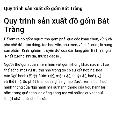
Quy trình sản xuất đồ gốm Bát Tràng
Quy trình sản xuất đồ gốm Bát
Tràng
Để làm ra đồ gốm người thợ gốm phải qua các khâu chọn, xử lý và
pha chế đất, tạo dáng, tạo hoa văn, phủ men, và cuối cùng là nung
sản phẩm. Kinh nghiệm truyền đời của dân làng gốm Bát Tràng là
"Nhất xương, nhì da, thứ ba dạc lò".
Người thợ gốm quan niệm hiện vật gốm không khác nào một cơ
thể sống, một vũ trụ thu nhỏ trong đó có sự kết hợp hài hòa
của Ngũ hành (五行) là kim (金), mộc (木), thuỷ (水), hoả (火)
và thổ (土). Sự phát triển của nghề nghiệp được xem như là sự
hanh thông của Ngũ hành mà sự hanh thông của Ngũ hành lại
nằm trong quá trình lao động sáng tạo với những quy trình kĩ
thuật chặt chẽ, chuẩn xác.