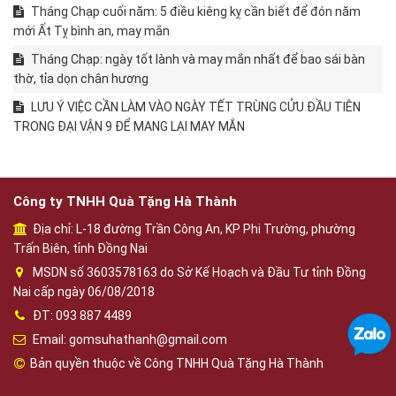
Tháng Chạp cuối năm: 5 điều kiêng kỵ cần biết để đón năm
mới Ất Tỵ bình an, may mắn
Tháng Chạp: ngày tốt lành và may mắn nhất để bao sái bàn
thờ, tỉa dọn chân hương
LƯU Ý VIỆC CẦN LÀM VÀO NGÀY TẾT TRÙNG CỬU ĐẦU TIÊN
TRONG ĐẠI VẬN 9 ĐỂ MANG LẠI MAY MẮN
Công ty TNHH Quà Tặng Hà Thành
Địa chỉ: L-18 đường Trần Công An, KP Phi Trường, phường
Trấn Biên, tỉnh Đồng Nai
MSDN số 3603578163 do Sở Kế Hoạch và Đầu Tư tỉnh Đồng
Nai cấp ngày 06/08/2018
ĐT: 093 887 4489
Email: gomsuhathanh@gmail.com
Bản quyền thuộc về Công TNHH Quà Tặng Hà Thành