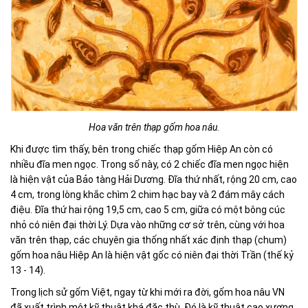
Hoa văn trên thạp gốm hoa nâu.
Khi được tìm thấy, bên trong chiếc thạp gốm Hiệp An còn có
nhiều đĩa men ngọc. Trong số này, có 2 chiếc đĩa men ngọc hiện
là hiện vật của Bảo tàng Hải Dương. Đĩa thứ nhất, rộng 20 cm, cao
4 cm, trong lòng khắc chìm 2 chim hạc bay và 2 đám mây cách
điệu. Đĩa thứ hai rộng 19,5 cm, cao 5 cm, giữa có một bông cúc
nhỏ có niên đại thời Lý. Dựa vào những cơ sở trên, cùng với hoa
văn trên thạp, các chuyên gia thống nhất xác định thạp (chum)
gốm hoa nâu Hiệp An là hiện vật gốc có niên đại thời Trần (thế kỷ
13 - 14).
Trong lịch sử gốm Việt, ngay từ khi mới ra đời, gốm hoa nâu VN
đã xuất trình một kỹ thuật khá đặc thù. Đó là kỹ thuật cạo xương