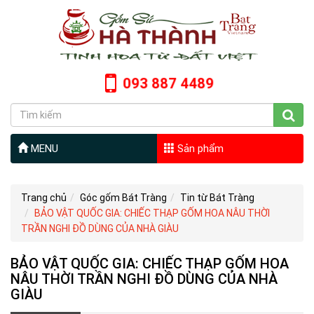
093 887 4489
MENU
Sản phẩm
Trang chủ
Góc gốm Bát Tràng
Tin từ Bát Tràng
BẢO VẬT QUỐC GIA: CHIẾC THẠP GỐM HOA NÂU THỜI
TRẦN NGHI ĐỒ DÙNG CỦA NHÀ GIÀU
BẢO VẬT QUỐC GIA: CHIẾC THẠP GỐM HOA
NÂU THỜI TRẦN NGHI ĐỒ DÙNG CỦA NHÀ
GIÀU