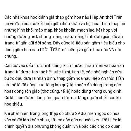
Các nhà khoa học đánh giá thạp gốm hoa nâu Hiệp An thời Trần
có vẻ đẹp của sự kết hợp giữa điêu khắc và hội họa. Trên thạp có
những hình khối mập mạp, khỏe khoắn, mạch lạc, kết hợp với
những đường nét, những mảng màu, mảng hình đơn giản, đồ án
trang trí gần gũi đời sống. Đây cũng là tiêu bản gốm tiêu biểu cho
thời Trần
dòng gốm hoa nâu
nói riêng và gốm hoa nâu VN nói
chung.
Căn cứ vào cấu trúc, hình dáng, kích thước, màu men và hoa văn
trang trí được tạo tác hết sức tỉ mỉ, tinh tế, các nhà nghiên cứu
bước đầu đưa ra nhận định, thạp gốm hoa nâu Hiệp An thời Trần
có thể là đồ dùng của tầng lớp quý tộc hoặc đồ dùng trong các
hoạt động tôn giáo (thờ cúng, tế lễ) hoặc dùng trong cung đình.
Có khi còn được dùng làm quan tài mai táng người chết sau khi
hỏa thiêu.
Khi phát hiện trong lòng thạp có chứa 29 đĩa men ngọc có hoa
văn và độ lớn khác nhau, tất cả còn gần nguyên vẹn. Rất tiếc là
chính quyền địa phương không quản lý và báo cáo cho cơ quan