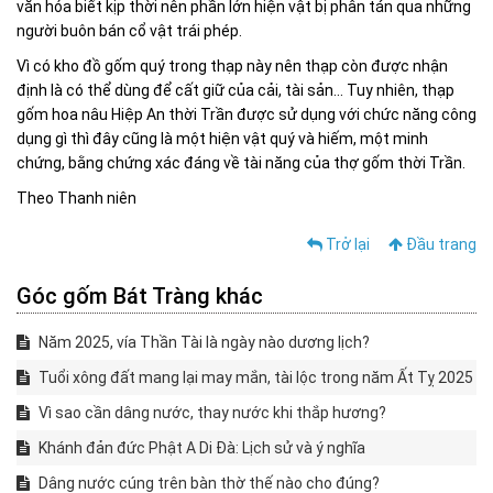
văn hóa biết kịp thời nên phần lớn hiện vật bị phân tán qua những
người buôn bán cổ vật trái phép.
Vì có kho đồ gốm quý trong thạp này nên thạp còn được nhận
định là có thể dùng để cất giữ của cải, tài sản... Tuy nhiên, thạp
gốm hoa nâu Hiệp An thời Trần được sử dụng với chức năng công
dụng gì thì đây cũng là một hiện vật quý và hiếm, một minh
chứng, bằng chứng xác đáng về tài năng của thợ gốm thời Trần.
Theo Thanh niên
Trở lại
Đầu trang
Góc gốm Bát Tràng khác
Năm 2025, vía Thần Tài là ngày nào dương lịch?
Tuổi xông đất mang lại may mắn, tài lộc trong năm Ất Tỵ 2025
Vì sao cần dâng nước, thay nước khi thắp hương?
Khánh đản đức Phật A Di Đà: Lịch sử và ý nghĩa
Dâng nước cúng trên bàn thờ thế nào cho đúng?