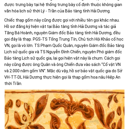
được trưng bày tại hệ thống trưng bày cố định thuộc không gian
văn hóa lịch sử thời Lý - Trần của Bảo tàng tỉnh Hải Dương.
Chiếc thạp gốm này cũng được gọi với nhiều tên gọi khác nhau.
Hồ sơ đăng ký hiện vật tại Bảo tàng tỉnh Hải Dương và tác giả
Tăng Bá Hoành, nguyên Giám đốc Bảo tàng tỉnh Hải Dương, đều
gọi đây là thạp. PGS-TS Tống Trung Tín, Chủ tịch Hội Khảo cổ học
VN, gọi là vò lớn. TS Phạm Quốc Quân, nguyên Giám đốc Bảo tàng
Lịch sử quốc gia và TS Nguyễn Đình Chiến, nguyên Phó giám đốc
Bảo tàng Lịch sử quốc gia, lại gọi hiện vật này là chum. Cách gọi
này cũng được ông Quân và ông Chiến đưa vào sách “Cổ vật VN
và 2.000 năm gốm VN”. Mặc dù vậy, hồ sơ bảo vật quốc gia do Sở
VH-TT-DL Hải Dương thực hiện gọi là thạp gốm hoa nâu Hiệp An
thời Trần.