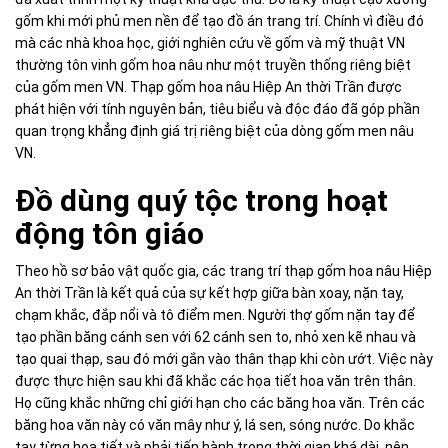
gốm khi mới phủ men nền để tạo đồ án trang trí. Chính vì điều đó
mà các nhà khoa học, giới nghiên cứu về gốm và mỹ thuật VN
thường tôn vinh gốm hoa nâu như một truyền thống riêng biệt
của gốm men VN. Thạp gốm hoa nâu Hiệp An thời Trần được
phát hiện với tính nguyên bản, tiêu biểu và độc đáo đã góp phần
quan trọng khẳng định giá trị riêng biệt của dòng gốm men nâu
VN.
Đồ dùng quý tộc trong hoạt
động tôn giáo
Theo hồ sơ bảo vật quốc gia, các trang trí thạp gốm hoa nâu Hiệp
An thời Trần là kết quả của sự kết hợp giữa bàn xoay, nặn tay,
chạm khắc, đắp nổi và tô điểm men. Người thợ gốm nặn tay để
tạo phần băng cánh sen với 62 cánh sen to, nhỏ xen kẽ nhau và
tạo quai thạp, sau đó mới gắn vào thân thạp khi còn ướt. Việc này
được thực hiện sau khi đã khắc các họa tiết hoa văn trên thân.
Họ cũng khắc những chỉ giới hạn cho các băng hoa văn. Trên các
băng hoa văn này có văn mây như ý, lá sen, sóng nước. Do khắc
tay từng họa tiết và phải tiến hành trong thời gian khá dài, nên