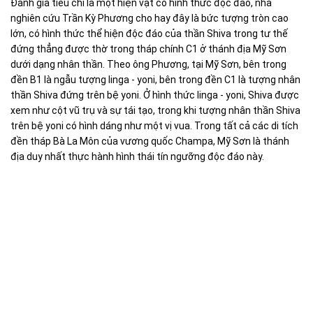
Đánh giá tiêu chí là một hiện vật có hình thức độc đáo, nhà
nghiên cứu Trần Kỳ Phương cho hay đây là bức tượng tròn cao
lớn, có hình thức thể hiện độc đáo của thần Shiva trong tư thế
đứng thẳng được thờ trong tháp chính C1 ở thánh địa Mỹ Sơn
dưới dạng nhân thần. Theo ông Phương, tại Mỹ Sơn, bên trong
đền B1 là ngẫu tượng linga - yoni, bên trong đền C1 là tượng nhân
thần Shiva đứng trên bệ yoni. Ở hình thức linga - yoni, Shiva được
xem như cột vũ trụ và sự tái tạo, trong khi tượng nhân thần Shiva
trên bệ yoni có hình dáng như một vị vua. Trong tất cả các di tích
đền tháp Bà La Môn của vương quốc Champa, Mỹ Sơn là thánh
địa duy nhất thực hành hình thái tín ngưỡng độc đáo này.