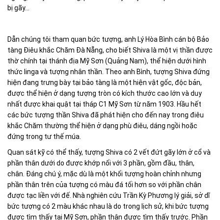
bị gãy...
Dẫn chúng tôi tham quan bức tượng, anh Lý Hòa Bình cán bộ Bảo
tàng Điêu khắc Chăm Đà Nẵng, cho biết Shiva là một vị thần được
thờ chính tại thánh địa Mỹ Sơn (Quảng Nam), thể hiện dưới hình
thức linga và tượng nhân thần. Theo anh Bình, tượng Shiva đứng
hiện đang trưng bày tại bảo tàng là một hiện vật gốc, độc bản,
được thể hiện ở dạng tượng tròn có kích thước cao lớn và duy
nhất được khai quật tại tháp C1 Mỹ Sơn từ năm 1903. Hầu hết
các bức tượng thần Shiva đã phát hiện cho đến nay trong điêu
khắc Chăm thường thể hiện ở dạng phù điêu, dáng ngồi hoặc
đứng trong tư thế múa.
Quan sát kỹ có thể thấy, tượng Shiva có 2 vết đứt gãy lớn ở cổ và
phần thân dưới do được khớp nối với 3 phần, gồm đầu, thân,
chân. Đáng chú ý, mặc dù là một khối tượng hoàn chỉnh nhưng
phần thân trên của tượng có màu đá tối hơn so với phần chân
được tạc liền với đế. Nhà nghiên cứu Trần Kỳ Phương lý giải, sở dĩ
bức tượng có 2 màu khác nhau là do trong lịch sử, khi bức tượng
được tìm thấy tại Mỹ Sơn, phần thân được tìm thấy trước. Phần