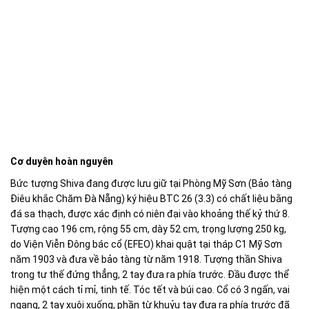
Cơ duyên hoàn nguyên
Bức tượng Shiva đang được lưu giữ tại Phòng Mỹ Sơn (Bảo tàng
Điêu khắc Chăm Đà Nẵng) ký hiệu BTC 26 (3.3) có chất liệu bằng
đá sa thạch, được xác định có niên đại vào khoảng thế kỷ thứ 8.
Tượng cao 196 cm, rộng 55 cm, dày 52 cm, trọng lượng 250 kg,
do Viện Viễn Đông bác cổ (EFEO) khai quật tại tháp C1 Mỹ Sơn
năm 1903 và đưa về bảo tàng từ năm 1918. Tượng thần Shiva
trong tư thế đứng thẳng, 2 tay đưa ra phía trước. Đầu được thể
hiện một cách tỉ mỉ, tinh tế. Tóc tết và búi cao. Cổ có 3 ngấn, vai
ngang, 2 tay xuôi xuống, phần từ khuỷu tay đưa ra phía trước đã