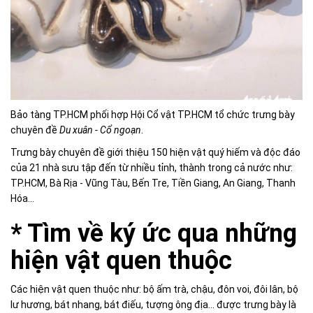
Bảo tàng TP.HCM phối hợp Hội Cổ vật TP.HCM tổ chức trưng bày
chuyên đề
Du xuân - Cổ ngoạn
.
Trưng bày chuyên đề giới thiệu 150 hiện vật quý hiếm và độc đáo
của 21 nhà sưu tập đến từ nhiều tỉnh, thành trong cả nước như:
TP.HCM, Bà Rịa - Vũng Tàu, Bến Tre, Tiền Giang, An Giang, Thanh
Hóa...
* Tìm về ký ức qua những
hiện vật quen thuộc
Các hiện vật quen thuộc như: bộ ấm trà, chậu, đôn voi, đôi lân, bộ
lư hương, bát nhang, bát điếu, tượng ông địa... được trưng bày là