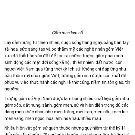
Gốm men lam cổ
Lấy cảm hứng từ thiên nhiên, cuộc sống hàng ngày, bằng bàn tay
tài hoa, sức sáng tạo và óc thẩm mỹ, các nghệ nhân gốm Việt
xưa đã thổi hồn vào đất để tạo ra những tượng gốm phản ảnh
sinh động các mặt đời sống xã hội, thiên nhiên, đất nước, con
người Việt Nam qua từng thời kỳ lịch sử. Không chỉ đáp ứng nhu
cầu thẩm mỹ của người Việt, tượng gốm còn được sản xuất để
phục vụ việc thực hành các nghi lễ thờ cúng, niềm tin tôn giáo, tín
ngưỡng.
Tượng gốm cổ Việt Nam được làm bằng nhiều chất liệu gốm như
gốm xốp, đất nung, sành, gốm men, sứ và hiện diện trong đủ các
dòng men khác nhau như men trắng, men rạn, men nâu, men lục,
men vàng, men ngọc, hoa lam, hoa nâu, nhiều màu...
Nhiều hiện vật gốm sứ quen thuộc nhưng quý hiếm từ thế kỷ 11
đến nửa đầu thế kỷ 20 như bộ lư hương, bát nhang, ấm, bộ ấm trà,