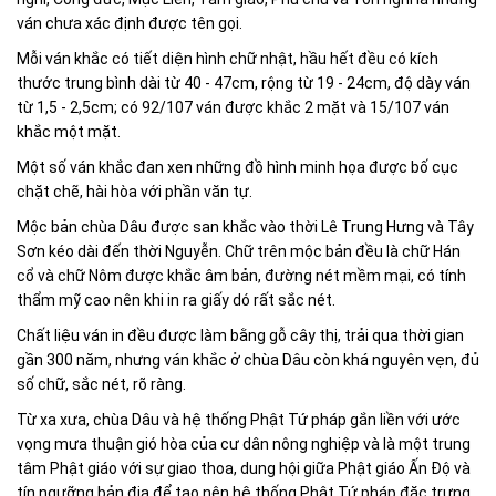
ván chưa xác định được tên gọi.
Mỗi ván khắc có tiết diện hình chữ nhật, hầu hết đều có kích
thước trung bình dài từ 40 - 47cm, rộng từ 19 - 24cm, độ dày ván
từ 1,5 - 2,5cm; có 92/107 ván được khắc 2 mặt và 15/107 ván
khắc một mặt.
Một số ván khắc đan xen những đồ hình minh họa được bố cục
chặt chẽ, hài hòa với phần văn tự.
Mộc bản chùa Dâu được san khắc vào thời Lê Trung Hưng và Tây
Sơn kéo dài đến thời Nguyễn. Chữ trên mộc bản đều là chữ Hán
cổ và chữ Nôm được khắc âm bản, đường nét mềm mại, có tính
thẩm mỹ cao nên khi in ra giấy dó rất sắc nét.
Chất liệu ván in đều được làm bằng gỗ cây thị, trải qua thời gian
gần 300 năm, nhưng ván khắc ở chùa Dâu còn khá nguyên vẹn, đủ
số chữ, sắc nét, rõ ràng.
Từ xa xưa, chùa Dâu và hệ thống Phật Tứ pháp gắn liền với ước
vọng mưa thuận gió hòa của cư dân nông nghiệp và là một trung
tâm Phật giáo với sự giao thoa, dung hội giữa Phật giáo Ấn Độ và
tín ngưỡng bản địa để tạo nên hệ thống Phật Tứ pháp đặc trưng