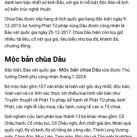
danh lam bậc nhất xứ kinh Bắc, với giá trị nổi bật độc đáo về lịch
sử kiến trúc nghệ thuật.
Chùa Dâu được xếp hạng di tích quốc gia hạng đặc biệt ngày 9-
12-2013; bộ tượng Phật Tứ pháp vùng Dâu được công nhận là
Bảo vật quốc gia ngày 25-12-2017. Chùa Dâu hiện còn lưu giữ
nhiều tài liệu, cổ vật quý giá, tiêu biểu như bia đá, khánh đá,
chuông đồng...
Mộc bản chùa Dâu
Mộc bản chùa Dâu
Đặc biệt, Bảo vật quốc gia -
vừa được Thủ
tưởng Chính phủ công nhận tháng 1-2024.
Bộ mộc bản gồm 107 ván khắc là hiện vật gốc duy nhất, độc bản,
toàn vẹn và có tính xác thực với nhiều loại hình văn bản như:
Truyền thuyết về Phật Tứ pháp, kể hạnh về Phật Tứ pháp, kinh
Phật, các nghi lễ cầu mưa, cầu tạnh, cúng tế các vị Tổ chùa...
Giới nghiên cứu tạm phân loại thành 13 bộ khác nhau gồm: Cổ
Châu hạnh, Cổ châu lục, Cổ Châu nghi, Âm chất giải âm, Nhân quả
quốc ngữ, Kỳ vũ kinh, Kỳ vũ hồng ân công văn, Thỉnh Long Vương
nghi, Công đức, Mục Liên, Tam giáo, Phù chú và Tồn nghi là những