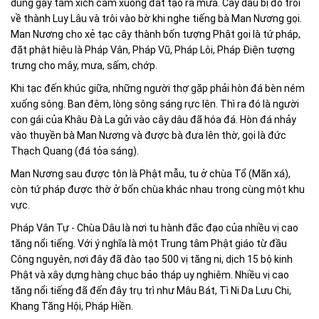
dùng gậy tầm xích cắm xuống đất tạo ra mưa. Cây dâu bị đổ trôi
về thành Luy Lâu và trôi vào bờ khi nghe tiếng bà Man Nương gọi.
Man Nương cho xẻ tạc cây thành bốn tượng Phật gọi là tứ pháp,
đặt phật hiệu là Pháp Vân, Pháp Vũ, Pháp Lôi, Pháp Điện tượng
trưng cho mây, mưa, sấm, chớp.
Khi tạc đến khúc giữa, những người thợ gặp phải hòn đá bèn ném
xuống sông. Ban đêm, lòng sông sáng rực lên. Thì ra đó là người
con gái của Khâu Đà La gửi vào cây dâu đã hóa đá. Hòn đá nhảy
vào thuyền bà Man Nương và được bà đưa lên thờ, gọi là đức
Thạch Quang (đá tỏa sáng).
Man Nương sau được tôn là Phật mẫu, tu ở chùa Tổ (Mãn xá),
còn tứ pháp được thờ ở bốn chùa khác nhau trong cùng một khu
vực.
Pháp Vân Tự - Chùa Dâu là nơi tu hành đắc đạo của nhiều vị cao
tăng nổi tiếng. Với ý nghĩa là một Trung tâm Phật giáo từ đầu
Công nguyên, nơi đây đã đào tạo 500 vị tăng ni, dịch 15 bộ kinh
Phật và xây dựng hàng chục bảo tháp uy nghiêm. Nhiều vị cao
tăng nổi tiếng đã đến đây trụ trì như Mâu Bát, Tì Ni Da Lưu Chi,
Khang Tăng Hội, Pháp Hiền.