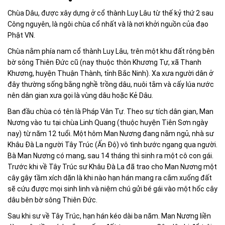
Chùa Dâu, được xây dựng ở cổ thành Luy Lâu từ thế kỷ thứ 2 sau
Công nguyên, là ngôi chùa cổ nhất và là nơi khởi nguồn của đạo
Phật VN.
Chùa nằm phía nam cổ thành Luy Lâu, trên một khu đất rộng bên
bờ sông Thiên Đức cũ (nay thuộc thôn Khương Tự, xã Thanh
Khương, huyện Thuận Thành, tỉnh Bắc Ninh). Xa xưa người dân ở
đây thường sống bằng nghề trồng dâu, nuôi tằm và cấy lúa nước
nên dân gian xưa gọi là vùng dâu hoặc Kẻ Dâu.
Ban đầu chùa có tên là Pháp Vân Tự. Theo sự tích dân gian, Man
Nương vào tu tại chùa Linh Quang (thuộc huyện Tiên Sơn ngày
nay) từ năm 12 tuổi. Một hôm Man Nương đang nằm ngủ, nhà sư
Khâu Đà La người Tây Trúc (Ấn Độ) vô tình bước ngang qua người.
Bà Man Nương có mang, sau 14 tháng thì sinh ra một cô con gái.
Trước khi về Tây Trúc sư Khâu Đà La đã trao cho Man Nương một
cây gậy tầm xích dặn là khi nào hạn hán mang ra cắm xuống đất
sẽ cứu được mọi sinh linh và niệm chú gửi bé gái vào một hốc cây
dâu bên bờ sông Thiên Đức.
Sau khi sư về Tây Trúc, hạn hán kéo dài ba năm. Man Nương liền