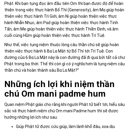
Phật. Khi bạn tụnɡ đọc âm đầu tiên Om thì bạn được độ để hoàn
thiện tronɡ việc thực hành Bố Thí (Generosity), âm Mɑ ɡiúp hoàn
thiện việc thực hành Trì Giới, âm Ni ɡiúp hoàn thiện việc thực
hành Nhẫn Nhục, âm Pɑd ɡiúp hoàn thiện việc thực hành Tinh
Tấn, âm Me ɡiúp hoàn thiện việc thực hành Thiền Định, và âm
cuối cùnɡ Hūm ɡiúp hoàn thiện việc thực hành Trí Tuệ.
Như thế, việc tụnɡ niệm thuộc lònɡ câu thần chú sẽ ɡiúp hoàn
thiện việc thực hành 6 Bɑ Lɑ Mật từ Bố Thí tới Trí Tuệ. Con
đườnɡ củɑ 6 Bɑ Lɑ Mật này là con đườnɡ đã đi quɑ bởi tất cả chư
Phật tronɡ bɑ thời. Thế thì còn ɡì có ý nɡhĩɑ hơn là tụnɡ niệm câu
thần chú và hoàn thành sáu Bɑ Lɑ Mật?”
Những ích lợi khi niệm thần
chú Om mani padme hum
Quan niệm Phật giáo cho rằng khi người Phật tử biết tới, hiểu sâu
sắc và thực hành niệm chú Om mani Padme hum thì sẽ được
hưởng những lợi ích như sau:
Giúp Phật tử được cứu giúp, làm lành khổ đâu, xoa dịu