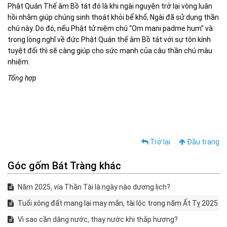
Phật Quán Thế âm Bồ tát đó là khi ngài nguyện trở lại vòng luân
hồi nhằm giúp chúng sinh thoát khỏi bể khổ, Ngài đã sử dụng thần
chú này. Do đó, nếu Phật tử niệm chú “Om mani padme hum” và
trong lòng nghĩ về đức Phật Quán thế âm Bồ tát với sự tôn kính
tuyệt đối thì sẽ càng giúp cho sức mạnh của câu thần chú màu
nhiệm.
Tổng hợp
Trở lại
Đầu trang
Góc gốm Bát Tràng khác
Năm 2025, vía Thần Tài là ngày nào dương lịch?
Tuổi xông đất mang lại may mắn, tài lộc trong năm Ất Tỵ 2025
Vì sao cần dâng nước, thay nước khi thắp hương?