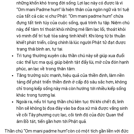
những khốn khó trong đời sống. Lợi lạc này có được là vì
“Om mani Padme hum” là hiện thân của ngôn ngữ và trí tuệ
của tất cả các vị chư Phật. “Om mani padme hum” chứa
đựng tất tinh túy của cuộc sống, quá trình tu tập. Niệm chú
này, để tâm trí thoát khỏi những mê lầm lạc lối, thoát khỏi
vô minh để trí tuệ tỏa sáng tinh khiết. Khi lòng từ bi thuần
khiết phát triển, cũng chính là lúc người Phật tử đạt được
trạng thái bình an, tự tại.
Trì tụng thường xuyên câu thần chú này sẽ giúp xua đuổi
các thế lực ma quỷ, giúp bệnh tật đẩy lùi, mở cửa đón hạnh
phúc, an lạc về trong thân tâm.
Tăng trưởng sức mạnh, hiệu quả của thiền định, làm nền
tảng để phát triển thiền định ở cấp độ sâu sắc hơn, không
chỉ trong kiếp sống này mà còn hướng tới nhiều kiếp sống
khác trong tương lai.
Ngoài ra, nếu trì tụng thần chú liên tục thì khi chết đi, linh
hồn sẽ không bị đọa đày vào ba đọa xứ mà được vãng sinh
về cõi Tây phương cực lạc, cõi tịnh độ của đức Quan thế
âm Bồ tát, tiến gần hơn tới Phật quả.
Thần chú “Om mani padme hum”còn có một tích gần liền với đức