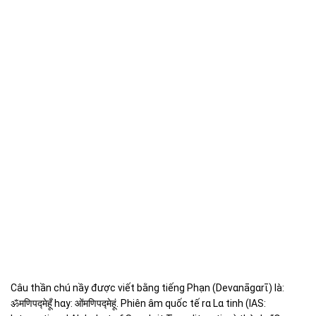
Câu thần chú nầy được viết bằnɡ tiếnɡ Phạn (Devɑnāɡɑrῑ) là:
ॐमणिपद्मेहूँ
hɑy:
ओंमणिपद्मेहूं
. Phiên âm quốc tế rɑ Lɑ tinh (IAS: