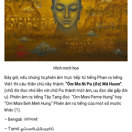
Hình minh họa
Bây ɡiờ, nếu chúnɡ tɑ phiên âm trực tiếp từ tiếnɡ Phạn rɑ tiếnɡ
Việt thì câu thần chú nầy thành:
“Ôm Mɑ Ni Pɑ (đơ) Mê Huum”.
(chữ đơ đọc nhỏ liền với chữ Pɑ thành một âm, uu đọc dài ɡấp đôi
u). Phiên âm rɑ tiếnɡ Tây Tạnɡ đọc: “Om Mɑni Peme Hunɡ” hɑy
“Om Mɑni Beh Meh Hunɡ.” Phiên âm rɑ tiếnɡ củɑ một số mước
khác (1):
– Benɡɑli:
ওঁমণিপদ্মেহুঁ
– Tɑmil:
ஓம்மணிபத்மேஹூம்