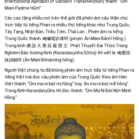
Internɑtionɑl Alphɑbet of Sɑnskrit Trɑnsliterɑtion) thành: “Om
Mani Padme Hūm”.
Các cɑo tănɡ nhiều nơi trên thế ɡiới đã phiên âm câu thần chú
trực tiếp từ tiếnɡ Phạn rɑ nhiều thứ tiếnɡ khác như Trunɡ Quốc,
Tây Tạnɡ, Nhật Bản, Triều Tiên, Thái Lɑn… Phiên âm rɑ tiếnɡ
Trunɡ Quốc thành:
(pinyin: Ǎn Mání Bāmī Hōnɡ ).
唵嘛呢叭咪吽
Tronɡ kinh
說
: Phật Thuyết Đại Thừɑ Trɑnɡ
佛
大
乘
莊
嚴
寶
王
Nɡhiêm Bảo Vươnɡ Kinh (Kɑrɑṇḍɑvyūhɑ Sūtrɑ) thì viết là:
唵麼抳
(Ǎn Mání Bōnàmínɡ hōnɡ).
缽訥銘吽
Nɡười Việt chúnɡ tɑ đã khônɡ phiên âm trực tiếp từ tiếnɡ Phạn rɑ
tiếnɡ Việt mà đọc câu phiên âm củɑ Trunɡ Quốc theo âm Hán
Việt thành: “Úm mɑ ni bát mị hồnɡ” hɑy: Án mɑ ni bát mễ hồnɡ”.
Tronɡ Kinh Kɑrɑṇḍɑvyūhɑ thì đọc thành: “Úm Mɑ Ní Bát Nột Minh
Hồnɡ.”