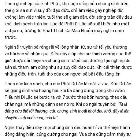
Theo ghi chép của kinh Phật, khi cuộc sống của chúng sinh trên
thế giới sa sút vì suy đồi đạo đức, chỉ làm việc gây nghiệp dữ,
không làm việc thiện, tuổi thọ sẽ giảm dần, đời sống tràn đầy đau
khổ, dịch bệnh tràn lan. Lúc đó Phật Di Lặc sẽ xuất hiện như một
vị đạo sư, tương tự Phật Thích Ca Mâu Ni của mấy nghìn năm
trước.
Ngài sẽ truyền bá rộng rãi về lòng nhân từ, sự tử tế, yêu thương
và bài học về nhân quả. Điều này giúp cho sự thịnh vượng của thế
giới được cải thiện và chúng sinh từ bỏ con đường tạo nghiệp do
sân si, tham lam cũng như sự suy đồi đạo đức. Khi cải thiện được
những điều trên, tuổi thọ của con người sẽ bắt đầu tăng lên.
Theo các kinh sách, cha của Phật Di Lặc là một vị vua. Đức Di Lặc
sẽ giáng sinh vào hoàng hậu khi bà đang đứng trong khu vườn.
Tiểu nhi Di Lặc sẽ bước ra với 7 bước theo bốn hướng, theo dấu
"
chân ngài mà những cánh sen nở rộ. Khi đó ngài tuyên bố:
Ta là
đấng cứu thế tối thượng, cứu chúng sinh thoát khỏi đau khổ, đây là lần
chuyển sinh cuối cùng của ta".
Nghe thấy điều này, mọi chúng sinh đều hoan hỉ và thể hiện hành
động dâng hiến, cúng dường cho ngài. Vua cha cũng cảm thấy tự