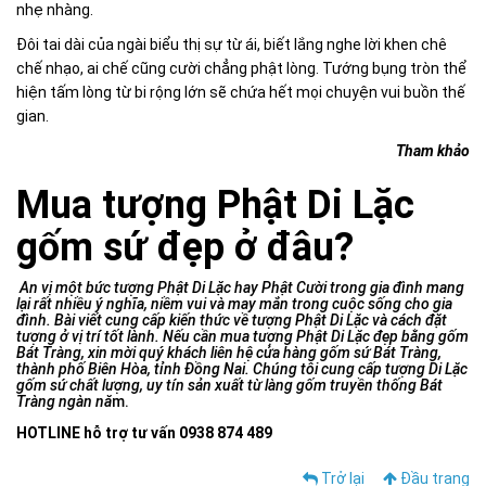
nhẹ nhàng.
Đôi tai dài của ngài biểu thị sự từ ái, biết lắng nghe lời khen chê
chế nhạo, ai chế cũng cười chẳng phật lòng. Tướng bụng tròn thể
hiện tấm lòng từ bi rộng lớn sẽ chứa hết mọi chuyện vui buồn thế
gian.
Tham khảo
Mua tượng Phật Di Lặc
gốm sứ đẹp ở đâu?
An vị một bức tượng Phật Di Lặc hay Phật Cười trong gia đình mang
lại rất nhiều ý nghĩa, niềm vui và may mắn trong cuộc sống cho gia
đình. Bài viết cung cấp kiến thức về tượng Phật Di Lặc và cách đặt
tượng ở vị trí tốt lành. Nếu cần mua tượng Phật Di Lặc đẹp bằng gốm
Bát Tràng, xin mời quý khách liên hệ cửa hàng gốm sứ Bát Tràng,
thành phố Biên Hòa, tỉnh Đồng Nai. Chúng tôi cung cấp tượng Di Lặc
gốm sứ chất lượng, uy tín sản xuất từ làng gốm truyền thống Bát
Tràng ngàn nă
m.
HOTLINE hỗ trợ tư vấn 0938 874 489
Trở lại
Đầu trang