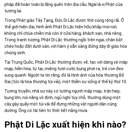
pháp đã hoàn toàn bị lãng quên trên địa cầu. Ngài là vị Phật của
tương lai.
Trong Phật giáo Tây Tạng, Đức Di Lặc được thờ cúng rộng rãi. Ở
thế giới hiện đại, hình ảnh Phật Di Lặc hiện hữu khắp mọi nơi,
không chỉ chùa chiền mà còn ở cửa hàng, khách sạn, nhà riêng...
Trong tranh tượng, Phật Di Lặc thường ngồi trên ngai, chân bắt
chéo hoặc đặt dưới sàn, với hàm ý sẵn sàng đứng dậy đi giáo hóa
chúng sinh.
Tại Trung Quốc, Phật Di Lặc thường được vẽ, tạc với dáng vẻ mập
mạp, hiền hòa, tự tại, miệng tươi cười, bụng phơi ra, trẻ con đeo
xung quanh. Người ta tin rằng, đó là hình ảnh của hòa thượng Bố
Đại (tức là hòa thượng túi vải), một thiền sư sống ở thế kỷ thứ 10.
Tương truyền, nhà sư này có tướng người mập mạp, trán hẹp,
bụng lớn, nói năng vô định, ngủ nghỉ tùy chỗ, thường dùng một
cây gậy quẩy một túi vải để đựng những vật người dân cúng
dường. Ông có tài tiên tri thời tiết nắng mưa.
Phật Di Lặc xuất hiện khi nào?