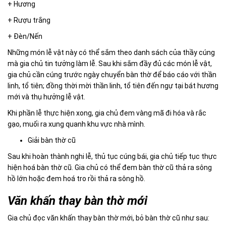
+ Hương
+ Rượu trắng
+ Đèn/Nến
Những món lễ vật này có thể sắm theo danh sách của thầy cúng
mà gia chủ tin tưởng làm lễ. Sau khi sắm đầy đủ các món lễ vật,
gia chủ cần cúng trước ngày chuyển bàn thờ để báo cáo với thần
linh, tổ tiên; đồng thời mời thần linh, tổ tiên đến ngự tại bát hương
mới và thụ hưởng lễ vật.
Khi phần lễ thực hiện xong, gia chủ đem vàng mã đi hóa và rắc
gạo, muối ra xung quanh khu vực nhà mình.
Giải bàn
thờ cũ
Sau khi hoàn thành nghi lễ, thủ tục cúng bái, gia chủ tiếp tục thực
hiện hoá bàn thờ cũ. Gia chủ có thể đem bàn thờ cũ thả ra sông
hồ lớn hoặc đem hoá tro rồi thả ra sông hồ.
Văn khấn thay bàn thờ mới
Gia chủ đọc văn khấn thay bàn thờ mới, bỏ bàn thờ cũ như sau: