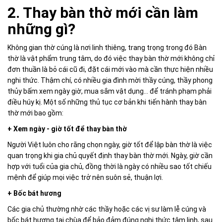
2. Thay bàn thờ mới cần làm
những gì?
Không gian thờ cúng là nơi linh thiêng, trang trọng trong đó Bàn
thờ là vật phẩm trung tâm, do đó việc thay bàn thờ mới không chỉ
đơn thuần là bỏ cái cũ đi, đặt cái mới vào mà cần thực hiện nhiều
nghi thức. Thậm chí, có nhiều gia đình mời thầy cúng, thầy phong
thủy bấm xem ngày giờ, mua sắm vật dụng… để tránh phạm phải
điều húy kị. Một số những thủ tục cơ bản khi tiến hành thay bàn
thờ mới bao gồm:
+ Xem ngày - giờ tốt để thay bàn thờ
Người Việt luôn cho rằng chọn ngày, giờ tốt để lập bàn thờ là việc
quan trọng khi gia chủ quyết định thay bàn thờ mới. Ngày, giờ cần
hợp với tuổi của gia chủ, đồng thời là ngày có nhiều sao tốt chiếu
mệnh để giúp mọi việc trở nên suôn sẻ, thuận lợi.
+ Bốc bát hương
Các gia chủ thường nhờ các thầy hoặc các vị sư làm lễ cúng và
bốc bát hương tại chùa để bảo đảm đúng nghi thức tâm linh, sau