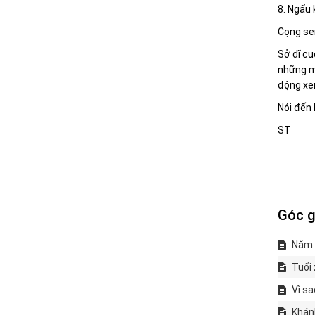
8. Ngẩu
Cọng sen
Sở dĩ cu
những mi
động xe
Nói đến 
ST
Góc g
Năm 2
Tuổi 
Vì sa
Khánh