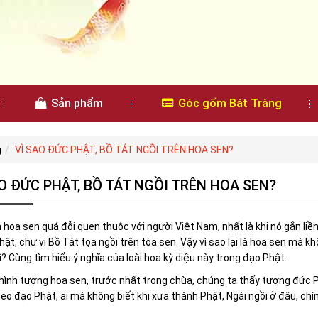
Sản phẩm
Góc gốm Bát Tràng
g
VÌ SAO ĐỨC PHẬT, BỒ TÁT NGỒI TRÊN HOA SEN?
O ĐỨC PHẬT, BỒ TÁT NGỒI TRÊN HOA SEN?
 hoa sen quá đỗi quen thuộc với người Việt Nam, nhất là khi nó gắn liề
ật, chư vị Bồ Tát tọa ngồi trên tòa sen. Vậy vì sao lại là hoa sen mà k
gì? Cùng tìm hiểu ý nghĩa của loài hoa kỳ diệu này trong đạo Phật.
hình tượng hoa sen, trước nhất trong chùa, chúng ta thấy tượng đức P
eo đạo Phật, ai mà không biết khi xưa thành Phật, Ngài ngồi ở đâu, chín