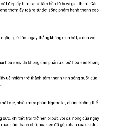
nét đẹp ấy toát ra từ tâm hồn từ bi và giải thoát. Các
ương thơm ấy toả ra từ đời sống phẩm hạnh thanh cao
.
, ngồi,… giữ tâm ngay thẳng không nịnh hót, a dua với
ái hoa sen, thì không cần phải rửa, bởi hoa sen không
đầy uế nhiễm trở thành tâm thanh tịnh sáng suốt của
.
 mát mẻ, nhiều mưa phùn. Ngược lại, chúng không thể
bức. Khi tiết trời trở nên oi bức với cái nóng của ngày
, màu sắc thanh nhã, hoa sen đã góp phần xoa dịu đi