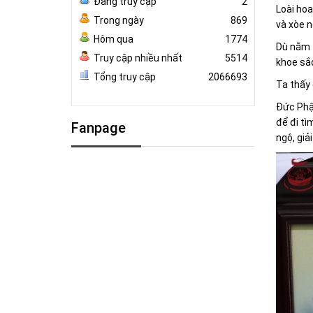
Đang truy cập
2
Loài hoa
Trong ngày
869
và xòe 
Hôm qua
1774
Dù nằm t
Truy cập nhiều nhất
5514
khoe sắc
Tổng truy cập
2066693
Ta thấy 
Đức Phật
để đi tì
Fanpage
ngộ, giải