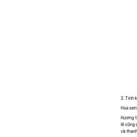
2. Tinh 
Hoa sen 
Hương t
lẽ cũng 
và thanh