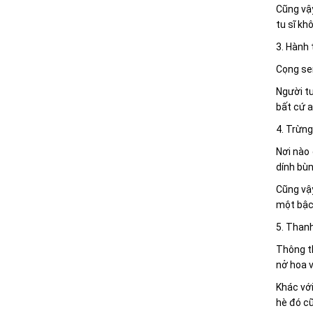
Cũng vậy
tu sĩ k
3. Hành 
Cọng sen
Người tu
bất cứ a
4. Trừng
Nơi nào 
dính bùn
Cũng vậy
một bậc 
5. Than
Thông t
nở hoa 
Khác với
hè đó cũ