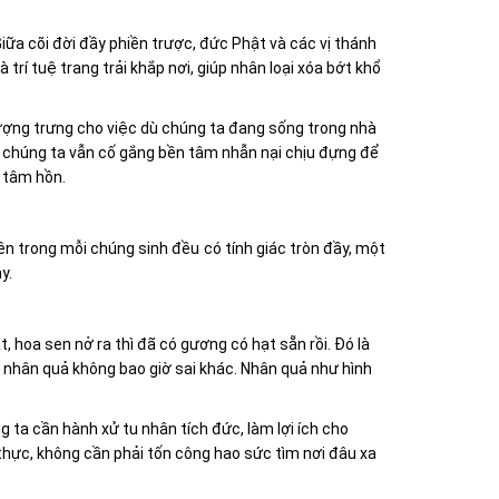
Giữa cõi đời đầy phiền trược, đức Phật và các vị thánh
rí tuệ trang trải khắp nơi, giúp nhân loại xóa bớt khổ
ượng trưng cho việc dù chúng ta đang sống trong nhà
g chúng ta vẫn cố gắng bền tâm nhẫn nại chịu đựng để
 tâm hồn.
bên trong mỗi chúng sinh đều có tính giác tròn đầy, một
y.
, hoa sen nở ra thì đã có gương có hạt sẵn rồi. Đó là
: nhân quả không bao giờ sai khác. Nhân quả như hình
ta cần hành xử tu nhân tích đức, làm lợi ích cho
thực, không cần phải tốn công hao sức tìm nơi đâu xa