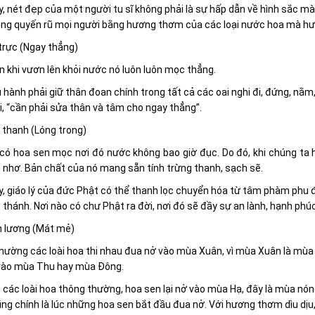
, nét đẹp của một người tu sĩ không phải là sự hấp dẫn về hình sắc mà 
hông quyến rũ mọi người bằng hương thơm của các loại nước hoa mà h
trực (Ngay thẳng)
 khi vươn lên khỏi nước nó luôn luôn mọc thẳng.
 hành phải giữ thân đoan chính trong tất cả các oai nghi đi, đứng, nằm
i, “cần phải sửa thân và tâm cho ngay thẳng”.
 thanh (Lóng trong)
có hoa sen mọc nơi đó nước không bao giờ đục. Do đó, khi chúng ta h
 nhơ. Bản chất của nó mang sẵn tính trừng thanh, sạch sẽ.
, giáo lý của đức Phật có thể thanh lọc chuyển hóa từ tâm phàm phu 
thánh. Nơi nào có chư Phật ra đời, nơi đó sẽ đầy sự an lành, hạnh phúc
h lương (Mát mẻ)
hường các loài hoa thi nhau đua nở vào mùa Xuân, vì mùa Xuân là mùa
vào mùa Thu hay mùa Ðông.
 các loài hoa thông thường, hoa sen lại nở vào mùa Hạ, đây là mùa nóng 
ng chính là lúc những hoa sen bắt đầu đua nở. Với hương thơm dìu dịu