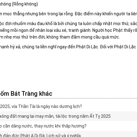
 không (Rỗng không)
 mọc thẳng nhưng bên trong lại rỗng. Đặc điểm này khiến người ta liên 
ộc đời nhuốm màu đau khổ là bởi chúng ta luôn chấp nhặt mọi thứ, sắc 
ếng mồi ngon để nhân loại xâu xé, tranh giành. Người học Phật thấy r
m nhẹ mọi thứ trên đời, không tham đắm mong cầu quá mức.
hạnh hỷ xả, chúng ta liền nghĩ ngay đến Phật Di Lặc. Đối với Phật Di Lặc 
ốm Bát Tràng khác
025, vía Thần Tài là ngày nào dương lịch?
xông đất mang lại may mắn, tài lộc trong năm Ất Tỵ 2025
o cần dâng nước, thay nước khi thắp hương?
 đản đức Phật A Di Đà: Lịch sử và ý nghĩa