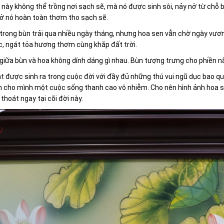
 này không thể trồng nơi sạch sẽ, mà nó được sinh sôi, nảy nở từ chỗ
nở nó hoàn toàn thơm tho sạch sẽ.
rong bùn trải qua nhiều ngày tháng, nhưng hoa sen vẫn chờ ngày vươn
, ngát tỏa hương thơm cùng khắp đất trời.
giữa bùn và hoa không dính dáng gì nhau. Bùn tượng trưng cho phiền não
 được sinh ra trong cuộc đời với đầy đủ những thú vui ngũ dục bao qu
m cho mình một cuộc sống thanh cao vô nhiễm. Cho nên hình ảnh hoa se
 thoát ngay tại cõi đời này.