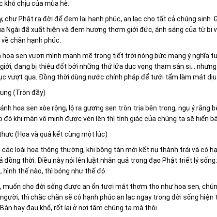
c khó chịu của mùa hè.
, chư Phật ra đời để đem lại hạnh phúc, an lạc cho tất cả chúng sinh. 
a Ngài đã xuất hiện và đem hương thơm giới đức, ánh sáng của từ bi và t
 về chân hạnh phúc.
h hoa sen vươn mình mạnh mẽ trong tiết trời nóng bức mang ý nghĩa t
giới, đang bị thiêu đốt bởi những thứ lửa dục vọng tham sân si… nhưn
ục vượt qua. Đồng thời dùng nước chính pháp để tưới tẩm làm mát dịu
dung (Tròn đầy)
cánh hoa sen xòe rộng, lộ ra gương sen tròn trịa bên trong, ngụ ý rằng 
 đó khi màn vô minh được vén lên thì tính giác của chúng ta sẽ hiển bà
thực (Hoa và quả kết cùng một lúc)
 các loài hoa thông thường, khi bông tàn mới kết nụ thành trái và có hạt
 đồng thời. Điều này nói lên
luật nhân quả trong đạo Phật triết lý sống
, hình thế nào, thì bóng như thế đó.
 muốn cho đời sống được an ổn tươi mát thơm tho như hoa sen, chúng 
người, thì chắc chắn sẽ có hạnh phúc an lạc ngay trong đời sống hiện 
t Bàn hay đau khổ, rốt lại ở nơi tâm chúng ta mà thôi.