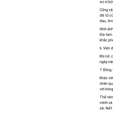
sự oi bứ
Cũng vậy
đệ tử củ
đau, tìm
Hình ản
lửa tam 
khắc ph
6. Viên 
Khi nở, 
ngày nào
7. Bồng 
Khác với
nhân quả
với bóng
Thế nên,
mình và 
xôi. Niế