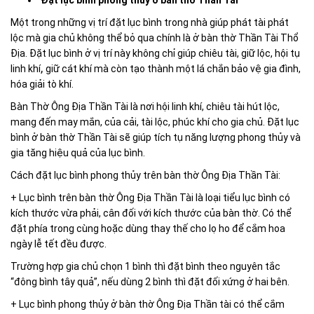
Đặt lục bình phong thủy ở bàn thờ Thần Tài
Một trong những vị trí đặt lục bình trong nhà giúp phát tài phát
lộc mà gia chủ không thể bỏ qua chính là ở bàn thờ Thần Tài Thổ
Địa. Đặt lục bình ở vị trí này không chỉ giúp chiêu tài, giữ lộc, hội tụ
,
linh khí
giữ cát khí mà còn tạo thành một lá chắn bảo vệ gia đình,
hóa giải tò khí.
Bàn Thờ Ông Địa Thần Tài là nơi hội linh khí, chiêu tài hút lộc,
mang đến may mắn, của cải, tài lộc, phúc khí cho gia chủ. Đặt lục
bình ở bàn thờ Thần Tài sẽ giúp tích tụ năng lượng phong thủy và
gia tăng hiệu quả của lục bình.
Cách đặt lục bình phong thủy trên bàn thờ Ông Địa Thần Tài:
+ Lục bình trên bàn thờ Ông Địa Thần Tài là loại tiểu lục bình có
kích thước vừa phải, cân đối với kích thước của bàn thờ. Có thể
đặt phía trong cùng hoặc dùng thay thế cho lọ ho để cắm hoa
ngày lễ tết đều được.
Trường hợp gia chủ chọn 1 bình thì đặt bình theo nguyên tắc
“đông bình tây quả”, nếu dùng 2 bình thì đặt đối xứng ở hai bên.
+ Lục bình phong thủy ở bàn thờ Ông Địa Thần tài có thể cắm