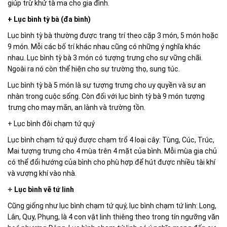
giúp trừ khử tà ma cho gia đình.
+ Lục bình tỳ bà (đa bình)
Lục bình tỳ bà thường được trang trí theo cặp 3 món, 5 món hoặc
9 món. Mỗi các bố trí khác nhau cũng có những ý nghĩa khác
nhau. Lục bình tỳ bà 3 món có tượng trưng cho sự vững chãi.
Ngoài ra nó còn thể hiện cho sự trường thọ, sung túc.
Lục bình tỳ bà 5 món là sự tượng trưng cho uy quyền và sự an
nhàn trong cuộc sống. Còn đối với lục bình tỳ bà 9 món tượng
trưng cho may mắn, an lành và trường tồn.
+ Lục bình đôi chạm tứ quý
Lục bình chạm tứ quý được chạm trổ 4 loại cây: Tùng, Cúc, Trúc,
Mai tượng trưng cho 4 mùa trên 4 mặt của bình. Mỗi mùa gia chủ
có thể đổi hướng của bình cho phù hợp để hút được nhiều tài khí
và vượng khí vào nhà.
+
Lục bình vẽ tứ linh
Cũng giống như lục bình chạm tứ quý, lục bình chạm tứ linh: Long,
Lân, Quy, Phụng, là 4 con vật linh thiêng theo trong tín ngưỡng văn