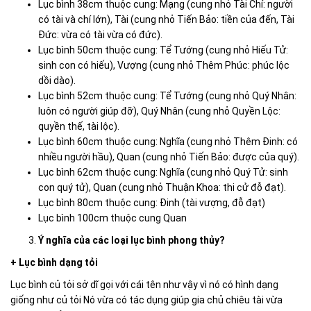
Lục bình 38cm thuộc cung: Mạng (cung nhỏ Tài Chí: người
có tài và chí lớn), Tài (cung nhỏ Tiến Bảo: tiền của đến, Tài
Đức: vừa có tài vừa có đức).
Lục bình 50cm thuộc cung: Tể Tướng (cung nhỏ Hiếu Tử:
sinh con có hiếu), Vượng (cung nhỏ Thêm Phúc: phúc lộc
dồi dào).
Lục bình 52cm thuộc cung: Tể Tướng (cung nhỏ Quý Nhân:
luôn có người giúp đỡ), Quý Nhân (cung nhỏ Quyền Lộc:
quyền thế, tài lộc).
Lục bình 60cm thuộc cung: Nghĩa (cung nhỏ Thêm Đinh: có
nhiều người hầu), Quan (cung nhỏ Tiến Bảo: được của quý).
Lục bình 62cm thuộc cung: Nghĩa (cung nhỏ Quý Tử: sinh
con quý tử), Quan (cung nhỏ Thuận Khoa: thi cử đỗ đạt).
Lục bình 80cm thuộc cung: Đinh (tài vượng, đỗ đạt)
Lục bình 100cm thuộc cung Quan
Ý nghĩa của các loại lục bình phong thủy?
+ Lục bình dạng tỏi
Lục bình củ tỏi sở dĩ gọi với cái tên như vậy vì nó có hình dạng
giống như củ tỏi Nó vừa có tác dụng giúp gia chủ chiêu tài vừa