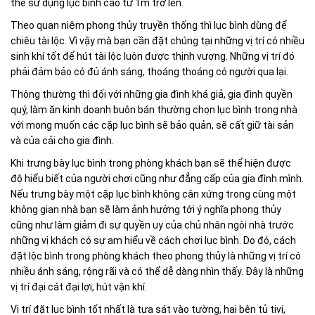
thể sử dụng lục bình cao từ 1m trở lên.
Theo quan niệm phong thủy truyền thống thì lục bình dùng để
chiêu tài lộc. Vì vậy mà bạn cần đặt chúng tại những vị trí có nhiều
sinh khí tốt để hút tài lộc luôn được thịnh vượng. Những vị trí đó
phải đảm bảo có đủ ánh sáng, thoáng thoáng có người qua lại.
Thông thường thì đối với những gia đình khá giả, gia đình quyền
quý, làm ăn kinh doanh buôn bán thường chọn lục bình trong nhà
với mong muốn các cặp lục bình sẽ bảo quản, sẽ cất giữ tài sản
và của cải cho gia đình.
Khi trưng bày lục bình trong phòng khách bạn sẽ thể hiện được
độ hiểu biết của người chơi cũng như đẳng cấp của gia đình mình.
Nếu trưng bày một cặp lục bình không cân xứng trong cùng một
không gian nhà bạn sẽ làm ảnh hưởng tới ý nghĩa phong thủy
cũng như làm giảm đi sự quyền uy của chủ nhân ngôi nhà trước
những vị khách có sự am hiểu về cách chơi lục bình. Do đó, cách
đặt lộc bình trong phòng khách theo phong thủy là những vị trí có
nhiều ánh sáng, rộng rãi và có thể dễ dàng nhìn thấy. Đây là những
vị trí đại cát đại lợi, hút vận khí.
Vị trí đặt lục bình tốt nhất là tựa sát vào tường, hai bên tủ tivi,