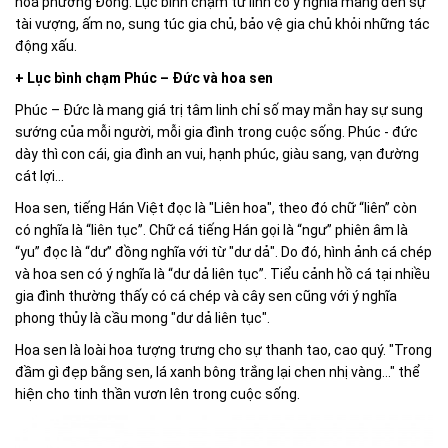
hoá phương Đông. Lục bình chạm tứ linh
có ý nghĩa mang đến sự
tài vượng, ấm no, sung túc gia chủ, bảo vệ gia chủ khỏi những tác
động xấu.
+ Lục bình chạm Phúc – Đức và hoa sen
Phúc – Đức là
mang giá trị tâm linh chỉ số may mắn hay sự sung
sướng của mỗi người, mỗi gia đình trong cuộc sống. Phúc - đức
dày thì con cái, gia đình an vui, hạnh phúc, giàu sang, vạn đường
cát lợi...
Hoa sen, tiếng Hán Việt đọc là "Liên hoa", theo đó chữ “liên” còn
có nghĩa là “liên tục”. Chữ cá tiếng Hán gọi là “ngư” phiên âm là
“yu” đọc là “dư” đồng nghĩa với từ "dư dả". Do đó, hình ảnh cá chép
và hoa sen có ý nghĩa là “dư dả liên tục”. Tiểu cảnh hồ cá tại nhiều
gia đình thường thấy có cá chép và cây sen cũng với ý nghĩa
phong thủy là cầu mong "dư dả liên tục".
Hoa sen là loài hoa tượng trưng cho sự thanh tao, cao quý. "Trong
đầm gì đẹp bằng sen, lá xanh bông trắng lại chen nhị vàng..." thể
hiện cho tinh thần vươn lên trong cuộc sống.