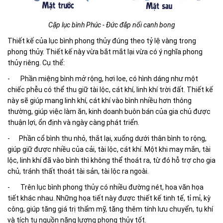
Cặp lục bình Phúc - Đức đắp nổi canh bong
Thiết kế của lục bình phong thủy đúng theo tỷ lệ vàng trong
phong thủy. Thiết kế này vừa bắt mắt lại vừa có ý nghĩa phong
thủy riêng. Cụ thể:
- Phần miệng bình mở rộng, hơi loe, có hình dáng như một
chiếc phễu có thể thu giữ tài lộc, cát khí, linh khí trời đất. Thiết kế
này sẽ giúp mang linh khí, cát khí vào bình nhiều hơn thông
thường, giúp việc làm ăn, kinh doanh buôn bán của gia chủ được
thuận lợi, ổn định và ngày càng phát triển.
- Phần cổ bình thu nhỏ, thắt lại, xuống dưới thân bình to rộng,
giúp giữ được nhiều của cải, tài lộc, cát khí. Một khi may mắn, tài
lộc, linh khí đã vào bình thì không thể thoát ra, từ đó hỗ trợ cho gia
chủ, tránh thất thoát tài sản, tài lộc ra ngoài.
- Trên lục bình phong thủy có nhiều đường nét, hoa văn họa
tiết khác nhau. Những họa tiết này được thiết kế tinh tế, tỉ mỉ, kỳ
công, giúp tăng giá trị thẩm mỹ, tăng thêm tính lưu chuyển, tụ khí
và tích tụ nguồn năng lượng phong thủy tốt.