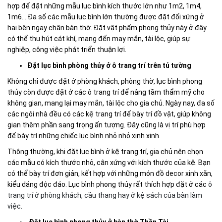
hợp để đặt những mẫu lục bình kích thước lớn như 1m2, 1m4,
1m6… Đa số các mẫu lục bình lớn thường được đặt đối xứng ở
hai bên ngay chân bàn thờ. Đặt vật phẩm phong thủy này ở đây
có thể thu hút cát khí, mang đến may mắn, tài lộc, giúp sự
nghiệp, công việc phát triển thuận lợi.
Đặt lục bình phòng thủy ở ô trang trí trên tủ tường
Không chỉ được đặt ở phòng khách, phòng thờ, lục bình phong
thủy còn được đặt ở các ô trang trí để nâng tầm thẩm mỹ cho
không gian, mang lại may mắn, tài lộc cho gia chủ. Ngày nay, đa số
các ngôi nhà đều có các kệ trang trí để bày trí đồ vật, giúp không
gian thêm phần sang trọng ấn tượng. Đây cũng là vị trí phù hợp
để bày trí những chiếc lục bình nhỏ nhỏ xinh xinh.
Thông thường, khi đặt lục bình ở kệ trang trí, gia chủ nên chọn
các mẫu có kích thước nhỏ, cân xứng với kích thước của kệ. Bạn
có thể bày trí đơn giản, kết hợp với những món đồ decor xinh xắn,
kiểu dáng độc đáo. Lục bình phong thủy rất thích hợp đặt ở các
ô
trang trí ở phòng khách, cầu thang hay ở kệ sách của bàn làm
việc.