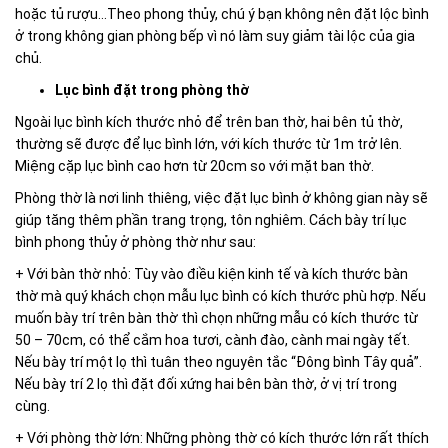
hoặc tủ rượu…Theo phong thủy, chú ý bạn không nên đặt lộc bình
ở trong không gian phòng bếp vì nó làm suy giảm tài lộc của gia
chủ.
Lục bình đặt trong phòng thờ
Ngoài lục bình kích thước nhỏ để trên ban thờ, hai bên tủ thờ,
thường sẽ được để lục bình lớn, với kích thước từ 1m trở lên.
Miệng cặp lục bình cao hơn từ 20cm so với mặt ban thờ.
Phòng thờ là nơi linh thiêng, việc đặt lục bình ở không gian này sẽ
giúp tăng thêm phần trang trọng, tôn nghiêm. Cách bày trí lục
bình phong thủy ở phòng thờ như sau:
+ Với bàn thờ nhỏ: Tùy vào điều kiện kinh tế và kích thước bàn
thờ mà quý khách chọn mẫu lục bình có kích thước phù hợp. Nếu
muốn bày trí trên bàn thờ thì chọn những mẫu có kích thước từ
50 – 70cm, có thể cắm hoa tươi, cành đào, cành mai ngày tết.
Nếu bày trí một lọ thì tuân theo nguyên tắc “Đông bình Tây quả”.
Nếu bày trí 2 lọ thì đặt đối xứng hai bên bàn thờ, ở vị trí trong
cùng.
+ Với phòng thờ lớn: Những phòng thờ có kích thước lớn rất thích