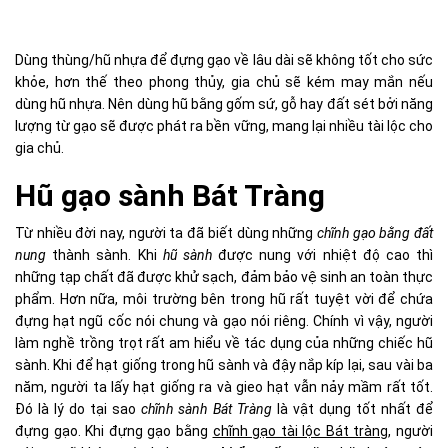
Dùng thùng/hũ nhựa để đựng gạo về lâu dài sẽ không tốt cho sức
khỏe, hơn thế theo phong thủy, gia chủ sẽ kém may mắn nếu
dùng hũ nhựa. Nên dùng hũ bằng gốm sứ, gỗ hay đất sét bởi năng
lượng từ gạo sẽ được phát ra bền vững, mang lại nhiều tài lộc cho
gia chủ.
Hũ gạo sành Bát Tràng
Từ nhiều đời nay, người ta đã biết dùng những
chĩnh gạo bằng đất
nung
thành sành. Khi
hũ sành
được nung với nhiệt độ cao thì
những tạp chất đã được khử sạch, đảm bảo vệ sinh an toàn thực
phẩm. Hơn nữa, môi trường bên trong hũ rất tuyệt vời để chứa
đựng hạt ngũ cốc nói chung và gạo nói riêng. Chính vì vậy, người
làm nghề trồng trọt rất am hiểu về tác dụng của những chiếc hũ
sành. Khi để hạt giống trong hũ sành và đậy nắp kíp lại, sau vài ba
năm, người ta lấy hạt giống ra và gieo hạt vẫn nảy mầm rất tốt.
Đó là lý do tại sao
chĩnh sành Bát Tràng
là vật dụng tốt nhất để
đựng gạo. Khi đựng gạo bằng
chĩnh gạo tài lộc Bát tràng,
người