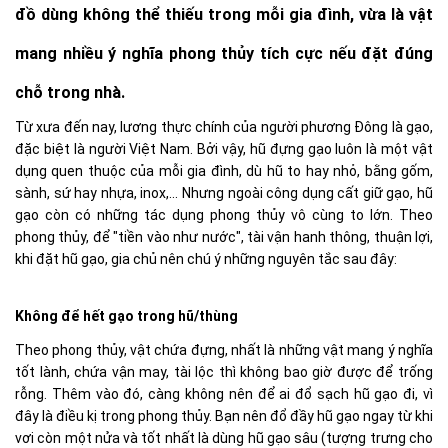
đồ dùng không thể thiếu trong mỗi gia đình, vừa là vật
mang nhiều ý nghĩa phong thủy tích cực nếu đặt đúng
chỗ trong nhà.
Từ xưa đến nay, lương thực chính của người phương Đông là gạo,
đặc biệt là người Việt Nam. Bởi vậy, hũ đựng gạo luôn là một vật
dụng quen thuộc của mỗi gia đình, dù hũ to hay nhỏ, bằng gốm,
sành, sứ hay nhựa, inox,... Nhưng ngoài công dụng cất giữ gạo, hũ
gạo còn có những tác dụng phong thủy vô cùng to lớn. Theo
phong thủy, để "tiền vào như nước", tài vận hanh thông, thuận lợi,
khi đặt hũ gạo, gia chủ nên chú ý những nguyên tắc sau đây:
Không để hết gạo trong hũ/thùng
Theo phong thủy, vật chứa đựng, nhất là những vật mang ý nghĩa
tốt lành, chứa vận may, tài lộc thì không bao giờ được để trống
rỗng. Thêm vào đó, càng không nên để ai đổ sạch hũ gạo đi, vì
đây là điều kị trong phong thủy. Bạn nên đổ đầy hũ gạo ngay từ khi
vơi còn một nửa và tốt nhất là dùng hũ gạo sâu (tượng trưng cho