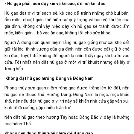
- Hũ gạo phải luôn đậy kín và kê cao, để nơi kín đáo
Hũ gạo đặt ở vị trí sạch sẽ, kê cao để tránh những chỗ bụi bẩn,
ẩm mốc, chuột gián thể hiện sự quý trọng và bảo vệ tài lộc của
gia đình. Không chỉ vậy, việc đậy kín hũ gạo sẽ tránh được ẩm
mốc, kiến, gián,... bò vào ăn gạo, không tốt cho sức khỏe.
Người Á đông còn quan niệm rằng hũ gạo giống như cái kho cất
giữ tài lộc, thịnh vượng của gia đình, nên cần được cất giữ ở chỗ
kín đáo, tuyệt đối không để người lạ nhìn thấy ngay khi bước vào
cửa. Tốt nhất nên đặt hũ gạo ở một vị trí khuất nhưng dễ lấy ở
trong bếp.
Không đặt hũ gạo hướng Đông và Đông Nam
Phong thủy xưa quan niệm rằng gạo được trồng lên từ đất, nên
hũ gạo sẽ thuộc thổ. Hướng Đông, Đông Nam là mộc, mộc khắc
thổ, nên nếu đặt hũ gạo ở vị trí này sẽ khiến nhà cửa gặp vận xui,
kinh tế đi xuống, gặp nhiều trắc trở.
Nên đặt hũ gạo theo hướng Tây hoặc Đông Bắc vì đây là hướng
của hành Thổ.
Không nên dùng thùng/hũ nhựa để đựng gạo