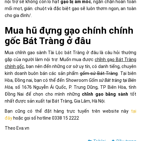
nội trợ sẽ không còn lo hạt
gạo bị ẩm mốc
, ngăn chặn hoàn toàn
mối mọt, gián. chuột và đặc biệt gạo sẽ luôn thơm ngon, an toàn
cho gia đình/.
Mua hũ đựng gạo chính chính
gốc Bát Tràng ở đâu
Mua chĩnh gạo sành Tài Lộc bát Tràng ở đâu là câu hỏi thường
gặp của người làm nội trợ. Muốn mua được
chĩnh gạo Bát Tràng
chính gốc,
bạn nên đến những cơ sở uy tín, có danh tiếng, chuyên
kinh doanh buôn bán các sản phẩm
gốm sứ Bát Tràng
. Tại biên
Hòa, Đồng nai, bạn có thể đến Showroom
Gốm sứ Bát tràng tại Biên
Hòa,
số 1676 Nguyễn Ái Quốc, P. Trung Dũng, TP Biên Hòa, tỉnh
Đồng Nai để chọn cho mình những
chĩnh gạo bằng sành
tốt
nhất được sản xuất tại Bát Tràng, Gia Lâm, Hà Nội.
Bạn cũng có thể đặt hàng trực tuyến trên website này
tại
đây
hoặc gọi số hotline 0338 15 2222
Theo Eva.vn