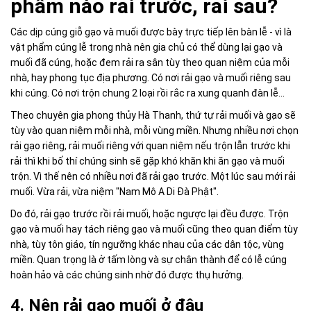
phẩm nào rải trước, rải sau?
Các dịp cúng giỗ gạo và muối được bày trực tiếp lên bàn lễ - vì là
vật phẩm cúng lễ trong nhà nên gia chủ có thể dùng lại gạo và
muối đã cúng, hoặc đem rải ra sân tùy theo quan niệm của mỗi
nhà, hay phong tục địa phương. Có nơi rải gạo và muối riêng sau
khi cúng. Có nơi trộn chung 2 loại rồi rắc ra xung quanh đàn lễ...
Theo chuyên gia phong thủy Hà Thanh, thứ tự rải muối và gạo sẽ
tùy vào quan niệm mỗi nhà, mỗi vùng miền. Nhưng nhiều nơi chọn
rải gạo riêng, rải muối riêng với quan niệm nếu trộn lẫn trước khi
rải thì khi bố thí chúng sinh sẽ gặp khó khăn khi ăn gạo và muối
trộn. Vì thế nên có nhiều nơi đã rải gạo trước. Một lúc sau mới rải
muối. Vừa rải, vừa niệm "Nam Mô A Di Đà Phật".
Do đó, rải gạo trước rồi rải muối, hoặc ngược lại đều được. Trộn
gạo và muối hay tách riêng gạo và muối cũng theo quan điểm tùy
nhà, tùy tôn giáo, tín ngưỡng khác nhau của các dân tộc, vùng
miền. Quan trọng là ở tấm lòng và sự chân thành để có lễ cúng
hoàn hảo và các chúng sinh nhờ đó được thụ hưởng.
4. Nên rải gạo
muối ở đâu