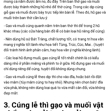
mong cả năm được ấm no, đủ đầy. Trên ban thờ gạo và muối
được bày thành những hũ nhỏ để thờ cúng. Trong các dịp cúng
giỗ gạo và muối được bày trực tiếp lên bàn lễ. Theo đó, hũ gạo và
muối trên ban thờ cần lưu ý:
- Gạo và muối cúng quanh năm trên ban thờ thì để trong 2 hũ
khác nhau (các cửa hàng bán đồ lễ có bán loại hũ riêng để cúng).
- Nên dùng hũ sứ Bát Tràng, chất lượng tốt, có trang trí hoa văn
mang ý nghĩa tốt lành như họa tiết Tùng, Trúc, Cúc, Mai… (tuyệt
đối tránh hình ảnh phản cảm, hay hoa văn ý nghĩa không lành).
- Các loại hũ đựng muối, gạo cúng lễ tốt nhất chính là có kiểu
dáng nhỏ ở phần miệng và phình to ở giữa. Hũ đựng gạo và muối
chỉ dùng riêng để cúng, tuyệt đối không dùng chung.
- Gạo và muối cúng lễ theo dịp thì cho vào đĩa, hoặc bát rồi đặt
vào mâm (tùy mâm cúng to hay nhỏ). Nhưng nên chọn bát/ đĩa
vừa phải, không nên dùng loại quá to vừa mất cân đối, vừa không
đẹp mắt.
3. Cúng lễ thì gạo và muối vật