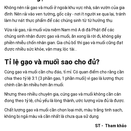
Không nên rải gạo và muối ở ngoài khu vực nhà, sân vườn của gia
đình. Nên rải vào ven tường, gốc cây - nơi ít người xe qua lại, tránh
làm hư nát thực phẩm để các chúng sinh từ từ hưởng thụ.
Vừa rải gạo, rải muối vừa niệm Nam mô A di đà Phật để các
chúng sinh nhận được gạo và muối, ăn xong là rời đi, không gây
phiền nhiễu chốn nhân gian. Gia chủ bố thí gạo và muối cũng đạt
được nhiều sức khỏe, vận may, lộc tài...
Tỉ lệ gạo và muối sao cho đủ?
Cúng gạo và muối cần chu đáo, tỉ mỉ. Có quan điểm cho rằng cần
chia theo tỷ lệ 3:1 (3 phần gạo, 1 phần muối) vì gạo là lương thực
chính cần ăn nhiều hơn ăn muối.
Nhưng theo nhiều chuyên gia, cúng gạo và muối không cần cân
đong theo tỷ lệ, chủ yếu là lòng thành, ước lượng vừa đủ là được.
Chất lượng gạo và muối cần chọn loại mới, màu trắng tinh sạch,
không bị ngả màu và cần nhất là chưa qua sử dụng.
ST - Tham khảo