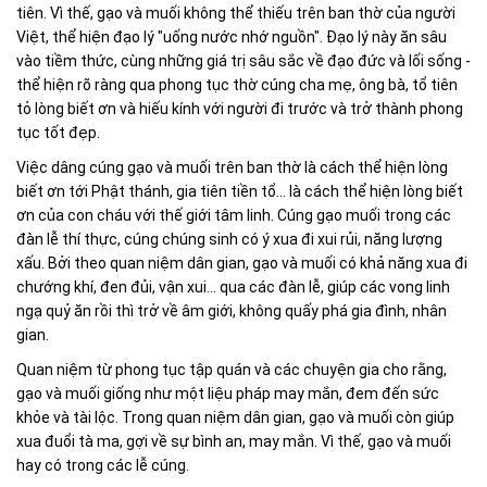
tiên. Vì thế, gạo và muối không thể thiếu trên ban thờ của người
Việt, thể hiện đạo lý "uống nước nhớ nguồn". Đạo lý này ăn sâu
vào tiềm thức, cùng những giá trị sâu sắc về đạo đức và lối sống -
thể hiện rõ ràng qua phong tục thờ cúng cha mẹ, ông bà, tổ tiên
tỏ lòng biết ơn và hiếu kính với người đi trước và trở thành phong
tục tốt đẹp.
Việc dâng cúng gạo và muối trên ban thờ là cách thể hiện lòng
biết ơn tới Phật thánh, gia tiên tiền tổ... là cách thể hiện lòng biết
ơn của con cháu với thế giới tâm linh. Cúng gạo muối trong các
đàn lễ thí thực, cúng chúng sinh có ý xua đi xui rủi, năng lượng
xấu. Bởi theo quan niệm dân gian, gạo và muối có khả năng xua đi
chướng khí, đen đủi, vận xui... qua các đàn lễ, giúp các vong linh
ngạ quỷ ăn rồi thì trở về âm giới, không quấy phá gia đình, nhân
gian.
Quan niệm từ phong tục tập quán và các chuyện gia cho rằng,
gạo và muối giống như một liệu pháp may mắn, đem đến sức
khỏe và tài lộc. Trong quan niệm dân gian, gạo và muối còn giúp
xua đuổi tà ma, gợi về sự bình an, may mắn. Vì thế, gạo và muối
hay có trong các lễ cúng.