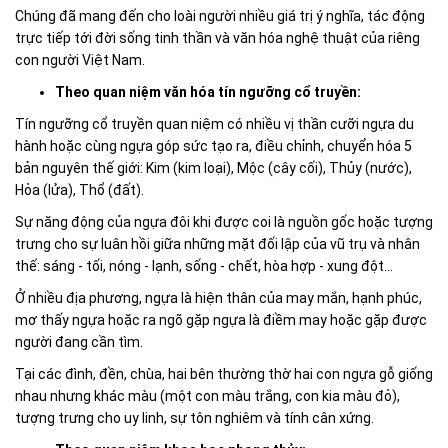
Chúng đã mang đến cho loài người nhiều giá trị ý nghĩa, tác động
trực tiếp tới đời sống tinh thần và văn hóa nghệ thuật của riêng
con người Việt Nam.
Theo quan niệm văn hóa tín ngưỡng cổ truyền:
Tín ngưỡng cổ truyền quan niệm có nhiều vị thần cưỡi ngựa du
hành hoặc cùng ngựa góp sức tạo ra, điều chỉnh, chuyển hóa 5
bản nguyên thế giới: Kim (kim loại), Mộc (cây cối), Thủy (nước),
Hỏa (lửa), Thổ (đất).
Sự năng động của ngựa đôi khi được coi là nguồn gốc hoặc tượng
trưng cho sự luân hồi giữa những mặt đối lập của vũ trụ và nhân
thế: sáng - tối, nóng - lạnh, sống - chết, hòa hợp - xung đột...
Ở nhiều địa phương, ngựa là hiện thân của may mắn, hạnh phúc,
mơ thấy ngựa hoặc ra ngõ gặp ngựa là điềm may hoặc gặp được
người đang cần tìm.
Tại các đình, đền, chùa, hai bên thường thờ hai con ngựa gỗ giống
nhau nhưng khác màu (một con màu trắng, con kia màu đỏ),
tượng trưng cho uy linh, sự tôn nghiêm và tính cân xứng.