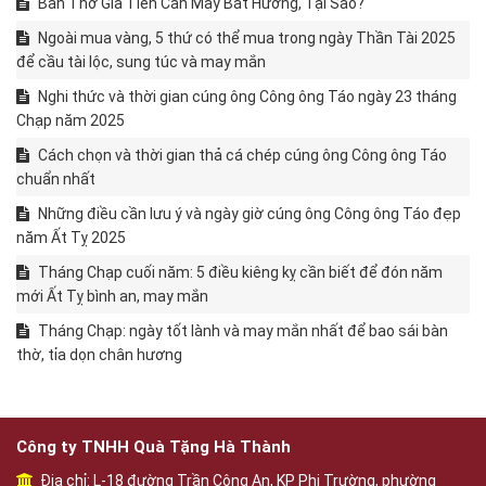
Ban Thờ Gia Tiên Cần Mấy Bát Hương, Tại Sao?
Ngoài mua vàng, 5 thứ có thể mua trong ngày Thần Tài 2025
để cầu tài lộc, sung túc và may mắn
Nghi thức và thời gian cúng ông Công ông Táo ngày 23 tháng
Chạp năm 2025
Cách chọn và thời gian thả cá chép cúng ông Công ông Táo
chuẩn nhất
Những điều cần lưu ý và ngày giờ cúng ông Công ông Táo đẹp
năm Ất Tỵ 2025
Tháng Chạp cuối năm: 5 điều kiêng kỵ cần biết để đón năm
mới Ất Tỵ bình an, may mắn
Tháng Chạp: ngày tốt lành và may mắn nhất để bao sái bàn
thờ, tỉa dọn chân hương
Công ty TNHH Quà Tặng Hà Thành
Địa chỉ: L-18 đường Trần Công An, KP Phi Trường, phường