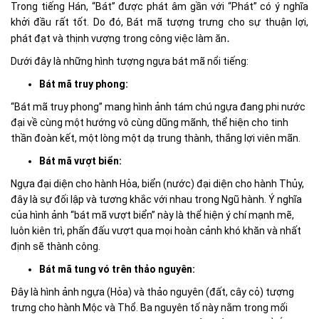
Trong tiếng Hán, “Bát” được phát âm gần với “Phát” có ý nghĩa
khởi đầu rất tốt. Do đó, Bát mã tượng trưng cho sự thuận lợi,
.
phát đạt và thịnh vượng trong công việc làm ăn
Dưới đây là những hình tượng ngựa bát mã nổi tiếng:
Bát mã truy phong:
“Bát mã truy phong” mang hình ảnh tám chú ngựa đang phi nước
đại về cùng một hướng vô cùng dũng mãnh, thể hiện cho tinh
thần đoàn kết, một lòng một dạ trung thành, thắng lợi viên mãn.
Bát mã
vượt biển:
Ngựa đại diện cho hành Hỏa, biển (nước) đại diện cho hành Thủy,
đây là sự đối lập và tương khắc với nhau trong Ngũ hành. Ý nghĩa
của hình ảnh “bát mã vượt biển” này là thể hiện ý chí mạnh mẽ,
luôn kiên trì, phấn đấu vượt qua mọi hoàn cảnh khó khăn và nhất
định sẽ thành công.
Bát mã tung vó trên thảo nguyên:
Đây là hình ảnh ngựa (Hỏa) và thảo nguyên (đất, cây cỏ) tượng
trưng cho hành Mộc và Thổ. Ba nguyên tố này nằm trong mối