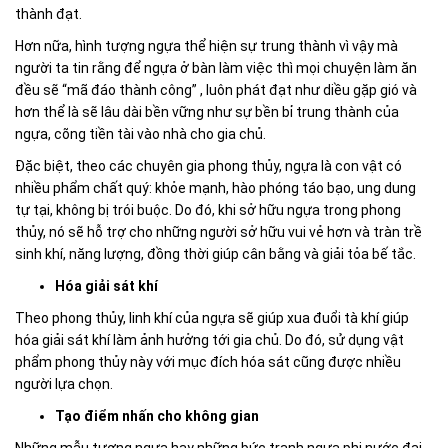
thành đạt.
Hơn nữa, hình tượng ngựa thể hiện sự trung thành vì vậy mà
người ta tin rằng để ngựa ở bàn làm việc thì mọi chuyện làm ăn
đều sẽ “mã đáo thành công” , luôn phát đạt như diều gặp gió và
hơn thể là sẽ lâu dài bền vững như sự bền bỉ trung thành của
ngựa, cõng tiền tài vào nhà cho gia chủ.
Đặc biệt, theo các chuyên gia phong thủy, ngựa là con vật có
nhiều phẩm chất quý: khỏe mạnh, hào phóng táo bạo, ung dung
tự tại, không bị trói buộc. Do đó, khi sở hữu ngựa trong phong
thủy, nó sẽ hỗ trợ cho những người sở hữu vui vẻ hơn và tràn trề
sinh khí, năng lượng, đồng thời giúp cân bằng và giải tỏa bế tắc.
Hóa giải sát khí
Theo phong thủy, linh khí của ngựa sẽ giúp xua đuổi tà khí giúp
hóa giải sát khí làm ảnh hưởng tới gia chủ. Do đó, sử dụng vật
phẩm phong thủy này với mục đích hóa sát cũng được nhiều
người lựa chọn.
Tạo điểm nhấn cho không gian