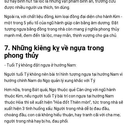
sứ hay bình hút tài lộc là những vật phẩm bình an, trường cửu
được nhiều người ưa thích, tin dùng.
Ngoài ra, với chất liệu đồng, kim loại đồng đại diện cho hành Kim -
một trong 5 yếu tố của ngũ hành giúp cân bằng âm dương. Đặt
tượng ngựa bằng đồng trong nhà còn mang ý nghĩa phong thủy
mạnh mẽ, đem đến tài lộc, may mắn, thịnh vượng cho gia chủ.
7. Những kiêng kỵ về ngựa trong
phong thủy
- Tuổi Tý không
đặt ngựa ở hướng Nam:
Người tuổi Tý không nên bài trí hình tượng ngựa tại hướng Nam vì
hướng chính Nam do Ngọ quản lý xung khắc với Tý.
Hơn nữa, trong Bát quái, Ngọ thuộc quẻ Càn ứng với ngũ hành
thuộc Kim, nếu người tuổi Tý bài trí con ngựa tại hướng Nam
thuộc Hỏa thì sẽ xuất hiện “Hỏa đốt Thiên môn”, tức trong nhà sẽ
xuất hiện 3 tình huống xấu: Người trong nhà dễ bị đau đầu,
choáng đầu; con cái không hiếu thuận, hay tranh cãi với cha mẹ;
người trong nhà hay bị ho, đau phổi.