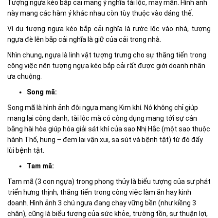
Tượng ngựa kéo bắp cải mang ý nghĩa tài lộc, may mắn. Hình ảnh
này mang các hàm ý khác nhau còn tùy thuộc vào dáng thế.
Ví dụ tượng ngựa kéo bắp cải nghĩa là rước lộc vào nhà, tượng
ngựa đè lên bắp cải nghĩa là giữ của cải trong nhà.
Nhìn chung, ngựa là linh vật tượng trưng cho sự thăng tiến trong
công việc nên tượng ngựa kéo bắp cải rất được giới doanh nhân
ưa chuộng.
Song mã:
Song mã là hình ảnh đôi ngựa mang Kim khí. Nó không chỉ giúp
mang lại công danh, tài lộc mà có công dụng mang tới sự cân
bằng hài hòa giúp hóa giải sát khí của sao Nhị Hắc (một sao thuộc
hành Thổ, hung – đem lại vận xui, sa sút và bệnh tật) từ đó đẩy
lùi bệnh tật.
Tam mã:
Tam mã (3 con ngựa) trong phong thủy là biểu tượng của sự phát
triển hưng thịnh, thăng tiến trong công việc làm ăn hay kinh
doanh. Hình ảnh 3 chú ngựa đang chạy vững bền (như kiềng 3
chân), cũng là biểu tượng của sức khỏe, trường tồn, sự thuận lợi,