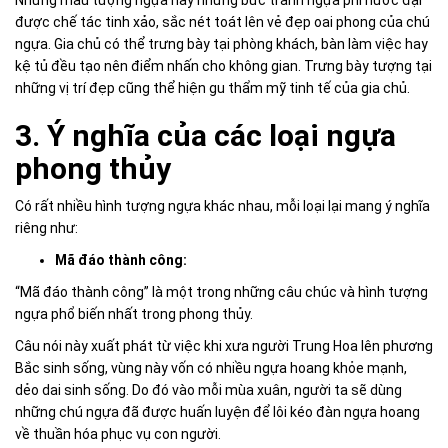
Những mẫu tượng ngựa hay những bức tranh ngựa phi nước đại
được chế tác tinh xảo, sắc nét toát lên vẻ đẹp oai phong của chú
ngựa. Gia chủ có thể trưng bày tại phòng khách, bàn làm việc hay
kệ tủ đều tạo nên điểm nhấn cho không gian. Trưng bày tượng tại
những vị trí đẹp cũng thể hiện gu thẩm mỹ tinh tế của gia chủ.
3. Ý nghĩa của các loại ngựa
phong thủy
Có rất nhiều hình tượng ngựa khác nhau, mỗi loại lại mang ý nghĩa
riêng như:
Mã đáo thành công:
“Mã đáo thành công” là một trong những câu chúc và hình tượng
ngựa phổ biến nhất trong phong thủy.
Câu nói này xuất phát từ việc khi xưa người Trung Hoa lên phương
Bắc sinh sống, vùng này vốn có nhiều ngựa hoang khỏe mạnh,
dẻo dai sinh sống. Do đó vào mỗi mùa xuân, người ta sẽ dùng
những chú ngựa đã được huấn luyện để lôi kéo đàn ngựa hoang
về thuần hóa phục vụ con người.