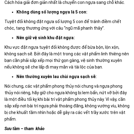
Cách hóa giải đơn giản nhất là chuyển con ngựa sang chỗ khác.
Không dùng số lượng ngựa là 5 con:
Tuyệt đối không đặt ngựa số lượng 5 con để tránh điềm chết
chóc, tang thương ứng với câu “ngũ mã phanh thây”.
Nên giữ vệ sinh khu đặt ngựa:
Khu vực đặt ngựa tuyệt đối không được để bừa bộn, lộn xộn,
không sạch sẽ. Bởi đây là một trong các vật phẩm linh thiêng nên
bạn cần phải sắp xếp mọi thứ gọn gàng, vệ sinh thường xuyên
nếu không sẽ che lấp đi may mắn và tài lộc của bạn.
Nên thường xuyên lau chùi ngựa sạch sẽ:
Nói chung, các vật phẩm phong thủy nói chung và ngựa phong
thủy nói riêng, hãy giữ cho ngựa không bị lem bẩn, nứt vỡ bởi đây
là một điều tối kỵ khi bài trí vật phẩm phong thủy này.
Vì vậy, cần
sắp xếp nơi bài trí ngựa phải thoáng đãng, không vướng víu, không
bị che khuất tầm nhìn hoặc dễ gây ra các vết trầy xước trên vật
phẩm.
Sưu tầm – tham khảo