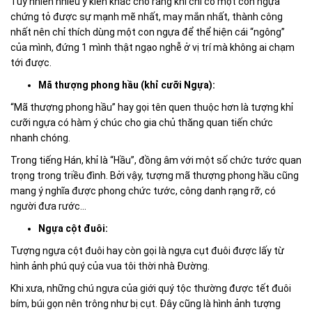
Tuy nhiên nhiều ý kiến khác cho rằng khi chỉ có một con ngựa
chứng tỏ được sự mạnh mẽ nhất, may mắn nhất, thành công
nhất nên chỉ thích dùng một con ngựa để thể hiện cái “ngông”
của mình, đứng 1 mình thật ngạo nghễ ở vị trí mà không ai chạm
tới được.
Mã thượng phong hầu (khỉ cưỡi Ngựa):
“Mã thượng phong hầu” hay gọi tên quen thuộc hơn là tượng khỉ
cưỡi ngựa có hàm ý chúc cho gia chủ thăng quan tiến chức
nhanh chóng.
Trong tiếng Hán, khỉ là “Hầu”, đồng âm với một số chức tước quan
trọng trong triều đình. Bởi vậy, tượng mã thượng phong hầu cũng
mang ý nghĩa được phong chức tước, công danh rạng rỡ, có
người đưa rước...
Ngựa cột đuôi:
Tượng ngựa cột đuôi hay còn gọi là ngựa cụt đuôi được lấy từ
hình ảnh phú quý của vua tôi thời nhà Đường.
Khi xưa, những chú ngựa của giới quý tộc thường được tết đuôi
bím, búi gọn nên trông như bị cụt. Đây cũng là hình ảnh tượng