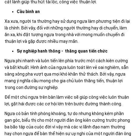
cát lành giúp thu hút tài lộc, công việc thuận lợi.
Cầu bình an
Xa xưa, người ta thường hay sử dụng ngựa làm phương tiện đi lại
là chính. Bởi vậy, đối với những người thường hay di chuyển, làm
ăn xa, khi đặt tượng ngựa trong nhà với mong muốn chuyến đi
thuận lợi và gặp được nhiều may mắn.
Sự nghiệp hanh thông - thăng quan tiến chức
Ngựa phi nhanh và luôn tiến lên phía trước một cách kiên cường
và bất khuất. Hình ảnh của ngựa luôn toát lên vẻ oai nghiêm, sẵn
sàng xông pha vượt qua mọi khó khăn thử thách. Bởi vậy, ngựa
mang ý nghĩa cầu mong cho gia chủ luôn thăng tiến, thuận lợi
trong con đường sự nghiệp.
Để một chú ngựa trên bàn làm việc sẽ giúp công việc luôn thuận
lợi, gặt hái được các cơ hội lớn trên bước đường thành công.
Ngựa có bản tính phóng khoáng, tự do nhưng không kém phần
gan góc, biểu thị cho một người đàn ông kiên cường trước phong
ba bão táp của cuộc đời vì vậy mà các vị lãnh đạo nam thường
hay chọn ngựa để bàn thể hiện sự uy nghi của một người đàn ông