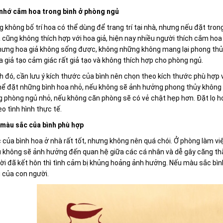
 nhớ cắm hoa trong bình ở phòng ngủ
g không bố trí hoa có thể dùng để trang trí tại nhà, nhưng nếu đặt tron
 cũng không thích hợp với hoa giả, hiện nay nhiều người thích cắm hoa 
hưng hoa giả không sống được, không những không mang lại phong thủy 
a giả tạo cảm giác rất giả tạo và không thích hợp cho phòng ngủ.
 đó, cần lưu ý kích thước của bình nên chọn theo kích thước phù hợp 
ể đặt những bình hoa nhỏ, nếu không sẽ ảnh hưởng phong thủy không t
g phòng ngủ nhỏ, nếu không căn phòng sẽ có vẻ chật hẹp hơn. Đặt lọ ho
o tình hình thực tế.
ý màu sắc của bình phù hợp
của bình hoa ở nhà rất tốt, nhưng không nên quá chói. Ở phòng làm v
 không sẽ ảnh hưởng đến quan hệ giữa các cá nhân và dễ gây căng thẳ
ời đã kết hôn thì tình cảm bị khủng hoảng ảnh hưởng. Nếu màu sắc bì
 của con người.