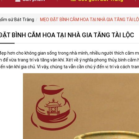
gốm sứ Bát Tràng
MẸO ĐẶT BÌNH CẮM HOA TẠI NHÀ GIA TĂNG TÀI L
ĐẶT BÌNH CẮM HOA TẠI NHÀ GIA TĂNG TÀI LỘC
đẹp hơn cho không gian sống trong nhà mình, nhiều người thích cắm m
 để vừa trang trí và tăng vận khí. Xét về ý nghĩa phong thủy, bình cắm 
n vận khí gia chủ. Vì vậy, chúng ta vẫn cần chú ý đến vị trí và cách tran