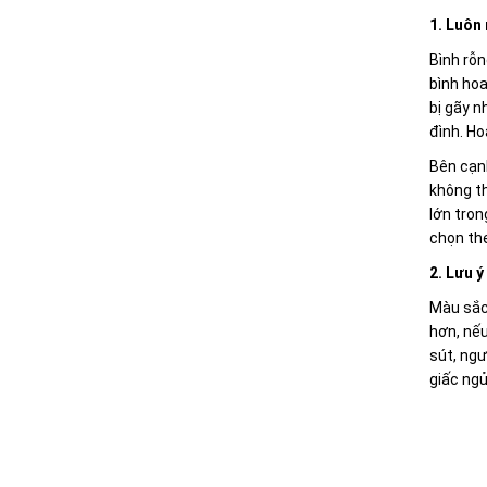
1. Luôn
Bình rỗn
bình hoa
bị gãy n
đình. Ho
Bên cạnh
không th
lớn tron
chọn the
2. Lưu 
Màu sắc 
hơn, nếu
sút, ngư
giấc ngủ