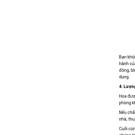
Bạn khôn
hành của
đông, bì
dụng.
4. Lượn
Hoa được
phòng kh
Nếu chất
nhà, thu
Cuối cùn