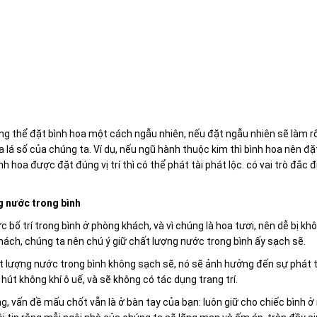
g thể đặt bình hoa một cách ngẫu nhiên, nếu đặt ngẫu nhiên sẽ làm rối
 lá số của chúng ta. Ví dụ, nếu ngũ hành thuộc kim thì bình hoa nên đ
nh hoa được đặt đúng vị trí thì có thể phát tài phát lộc. có vai trò đắc 
g nước trong bình
 bố trí trong bình ở phòng khách, và vì chúng là hoa tươi, nên dễ bị khô h
ách, chúng ta nên chú ý giữ chất lượng nước trong bình ấy sạch sẽ.
 lượng nước trong bình không sạch sẽ, nó sẽ ảnh hưởng đến sự phát tr
 hút không khí ô uế, và sẽ không có tác dụng trang trí.
g, vấn đề mấu chốt vẫn là ở bàn tay của bạn: luôn giữ cho chiếc bình ở 