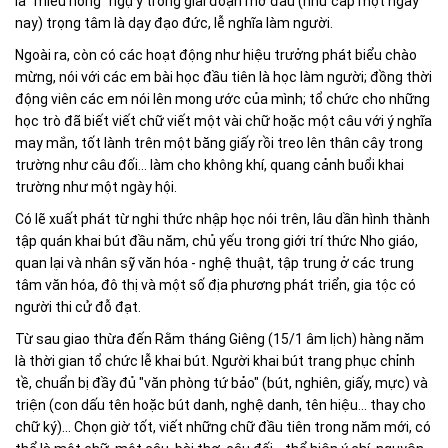
là "miêu hồng" ngụ ý trong giai đoạn mở đầu (như cấp một ngày
nay) trọng tâm là dạy đạo đức, lễ nghĩa làm người.
Ngoài ra, còn có các hoạt động như hiệu trưởng phát biểu chào
mừng, nói với các em bài học đầu tiên là học làm người; đồng thời
động viên các em nói lên mong ước của mình; tổ chức cho những
học trò đã biết viết chữ viết một vài chữ hoặc một câu với ý nghĩa
may mắn, tốt lành trên một băng giấy rồi treo lên thân cây trong
trường như câu đối... làm cho không khí, quang cảnh buổi khai
trường như một ngày hội.
Có lẽ xuất phát từ nghi thức nhập học nói trên, lâu dần hình thành
tập quán khai bút đầu năm, chủ yếu trong giới trí thức Nho giáo,
quan lại và nhân sỹ văn hóa - nghệ thuật, tập trung ở các trung
tâm văn hóa, đô thị và một số địa phương phát triển, gia tộc có
người thi cử đỗ đạt.
Từ sau giao thừa đến Rằm tháng Giêng (15/1 âm lịch) hàng năm
là thời gian tổ chức lễ khai bút. Người khai bút trang phục chỉnh
tề, chuẩn bị đầy đủ "văn phòng tứ bảo" (bút, nghiên, giấy, mực) và
triện (con dấu tên hoặc bút danh, nghệ danh, tên hiệu... thay cho
chữ ký)... Chọn giờ tốt, viết những chữ đầu tiên trong năm mới, có