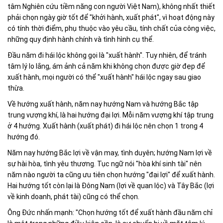
tâm Nghiên cứu tiềm năng con người Việt Nam), không nhất thiết
phải chọn ngày giờ tốt để "khởi hành, xuất phát", vì hoạt động này
có tính thời điểm, phụ thuộc vào yêu cầu, tính chất của công việc,
những quy định hành chính và tình hình cụ thể.
Đầu năm đi hái lộc không gọi là "xuất hành". Tuy nhiên, để tránh
tâm lý lo lắng, ám ảnh cả năm khi không chọn được giờ đẹp để
xuất hành, mọi người có thể "xuất hành" hái lộc ngay sau giao
thừa.
Về hướng xuất hành, năm nay hướng Nam và hướng Bắc tập
trung vượng khí, là hai hướng đại lợi. Mỗi năm vượng khí tập trung
ở 4 hướng. Xuất hành (xuất phát) đi hái lộc nên chọn 1 trong 4
hướng đó.
Năm nay hướng Bắc lợi về vận may, tình duyên; hướng Nam lợi về
sự hài hòa, tình yêu thương. Tục ngữ nói "hòa khí sinh tài" nên
năm nào người ta cũng ưu tiên chọn hướng "đại lợi" để xuất hành.
Hai hướng tốt còn lại là Đông Nam (lợi về quan lộc) và Tây Bắc (lợi
về kinh doanh, phát tài) cũng có thể chọn.
Ông Đức nhấn mạnh: "Chọn hướng tốt để xuất hành đầu năm chỉ