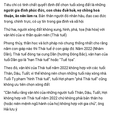
Tiêu chí có tính chất quyết định để chọn tuổi xông đất là những
người gia đình phúc đức, con cháu đuề huề, vợ chồng hoà
thuận, ăn nên làm ra.
Bản thân người đó nhân hậu, đạo cao đức
trọng, chính trực, có uy tín trong gia đình và xã hội.
Thứ hai, người xông đất không xung, hình, phá, tọa (hài hòa) với
vận khí của vị thần quản niên (Thái tuế).
Phong thủy, thần học và lịch pháp nói chung thống nhất cho rằng
năm con giáp nào thì Thái tuế ở con giáp đó. Năm 2022 (Nhâm
Dần), Thái tuế đóng tại cung Dần (hướng Đông Bắc), vận hạn của
tuổi Dần gọi là "hạn Thái tuế" hoặc "Tuế tọa".
Theo đó, vận khí của Thái tuế năm 2022 không hợp với các tuổi:
Thân, Dậu, Tuất; vì thế không nên chọn những tuổi này xông nhà.
Tuổi Tỵ phạm "hình Thái tuế", tuổi Hợi phạm "phá Thái tuế" cũng
không ưu tiên chọn xông đất.
"Cần hiểu rằng vận khí của những người tuổi Thân, Dậu, Tuất, Hợi
không hợp với Thái tuế năm 2022 chứ không phải bản thân họ
(hoặc niên mệnh ngũ hành của họ) không hợp với gia chủ", ông
Hải lưu ý.