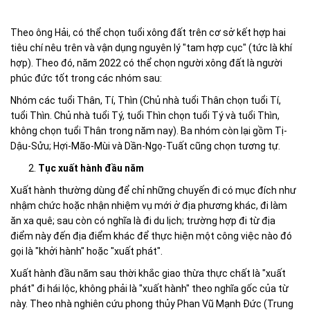
Theo ông Hải, có thể chọn tuổi xông đất trên cơ sở kết hợp hai
tiêu chí nêu trên và vận dụng nguyên lý "tam hợp cục" (tức là khí
hợp). Theo đó, năm 2022 có thể chọn người xông đất là người
phúc đức tốt trong các nhóm sau:
Nhóm các tuổi Thân, Tí, Thìn (Chủ nhà tuổi Thân chọn tuổi Tí,
tuổi Thìn. Chủ nhà tuổi Tý, tuổi Thìn chọn tuổi Tý và tuổi Thìn,
không chọn tuổi Thân trong năm nay). Ba nhóm còn lại gồm Tị-
Dậu-Sửu; Hợi-Mão-Mùi và Dần-Ngọ-Tuất cũng chọn tương tự.
Tục xuất hành đầu năm
Xuất hành thường dùng để chỉ những chuyến đi có mục đích như
nhậm chức hoặc nhận nhiệm vụ mới ở địa phương khác, đi làm
ăn xa quê; sau còn có nghĩa là đi du lịch; trường hợp đi từ địa
điểm này đến địa điểm khác để thực hiện một công việc nào đó
gọi là "khởi hành" hoặc "xuất phát".
Xuất hành đầu năm sau thời khắc giao thừa thực chất là "xuất
phát" đi hái lộc, không phải là "xuất hành" theo nghĩa gốc của từ
này. Theo nhà nghiên cứu phong thủy Phan Vũ Mạnh Đức (Trung