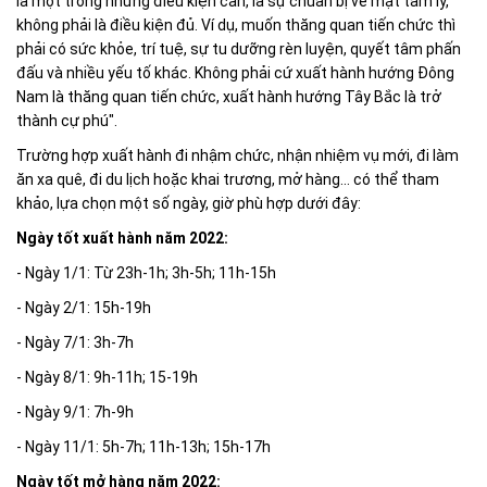
là một trong những điều kiện cần, là sự chuẩn bị về mặt tâm lý,
không phải là điều kiện đủ. Ví dụ, muốn thăng quan tiến chức thì
phải có sức khỏe, trí tuệ, sự tu dưỡng rèn luyện, quyết tâm phấn
đấu và nhiều yếu tố khác. Không phải cứ xuất hành hướng Đông
Nam là thăng quan tiến chức, xuất hành hướng Tây Bắc là trở
thành cự phú".
Trường hợp xuất hành đi nhậm chức, nhận nhiệm vụ mới, đi làm
ăn xa quê, đi du lịch hoặc khai trương, mở hàng... có thể tham
khảo, lựa chọn một số ngày, giờ phù hợp dưới đây:
Ngày tốt xuất hành năm 2022:
- Ngày 1/1: Từ 23h-1h; 3h-5h; 11h-15h
- Ngày 2/1: 15h-19h
- Ngày 7/1: 3h-7h
- Ngày 8/1: 9h-11h; 15-19h
- Ngày 9/1: 7h-9h
- Ngày 11/1: 5h-7h; 11h-13h; 15h-17h
Ngày tốt mở hàng năm 2022: