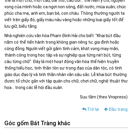
thể là một chữ, một câu, bài thơ, câu đối... thể hiện ý chí, nguyện
vọng của mình hoặc ca ngợi non sông, đất nước, mùa xuân, chúc
phúc cha mẹ, anh em, bạn bè, con cháu. Thông thường người ta
viết trên giấy đỏ, giấy màu nâu vàng hoặc những loại giấy tốt để
lưu giữ, biếu tặng.
Nhà nghiên cứu văn hóa Phạm Đình Hải cho biết: "Khai bút đầu
năm có thể tiến hành trong không gian riêng tư, gia đình hoặc
cộng đồng. Người viết gửi gắm tình cảm, khát vọng may mắn,
thành công trong học tập và sự nghiệp qua từng nét bút, từng
câu từng chữ". Đây là một hoạt động văn hóa thể hiện truyền
thống hiếu học, tinh thần tôn sư trọng đạo của dân tộc, có tính
giáo dục đạo lý và tinh thần nhân văn sâu sắc. Lễ khai bút thường
được tổ chức gắn với tập quán cho chữ, chơi chữ, nghệ thuật thư
họa... trong các lễ hội đầu xuân.
Suu tầm (theo Vnxpress)
Trở lại
Đầu trang
Góc gốm Bát Tràng khác