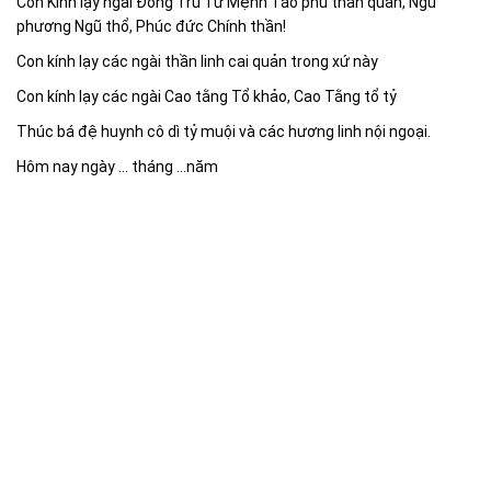
Con Kính lạy ngài Đông Trù Tư Mệnh Táo phủ thần quân, Ngũ
phương Ngũ thổ, Phúc đức Chính thần!
Con kính lạy các ngài thần linh cai quản trong xứ này
Con kính lạy các ngài Cao tằng Tổ khảo, Cao Tằng tổ tỷ
Thúc bá đệ huynh cô dì tỷ muội và các hương linh nội ngoại.
Hôm nay ngày … tháng …năm