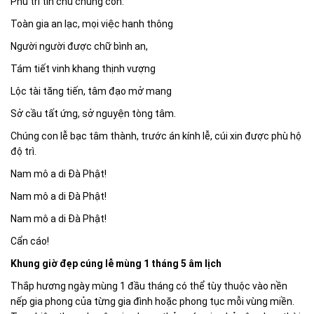
Phù trì tín chủ chúng con:
Toàn gia an lạc, mọi việc hanh thông
Người người được chữ bình an,
Tám tiết vinh khang thịnh vượng
Lộc tài tăng tiến, tâm đạo mở mang
Sở cầu tất ứng, sở nguyện tòng tâm.
Chúng con lễ bạc tâm thành, trước án kính lễ, cúi xin được phù hộ
độ trì.
Nam mô a di Đà Phật!
Nam mô a di Đà Phật!
Nam mô a di Đà Phật!
Cẩn cáo!
Khung giờ đẹp cúng lễ mùng 1 tháng 5 âm lịch
Thắp hương ngày mùng 1 đầu tháng có thể tùy thuộc vào nền
nếp gia phong của từng gia đình hoặc phong tục mỗi vùng miền.