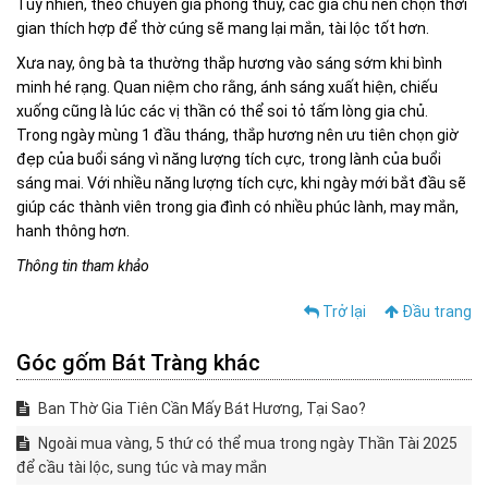
Tuy nhiên, theo chuyên gia phong thủy, các gia chủ nên chọn thời
gian thích hợp để thờ cúng sẽ mang lại mắn, tài lộc tốt hơn.
Xưa nay, ông bà ta thường thắp hương vào sáng sớm khi bình
minh hé rạng. Quan niệm cho rằng, ánh sáng xuất hiện, chiếu
xuống cũng là lúc các vị thần có thể soi tỏ tấm lòng gia chủ.
Trong ngày mùng 1 đầu tháng, thắp hương nên ưu tiên chọn giờ
đẹp của buổi sáng vì năng lượng tích cực, trong lành của buổi
sáng mai. Với nhiều năng lượng tích cực, khi ngày mới bắt đầu sẽ
giúp các thành viên trong gia đình có nhiều phúc lành, may mắn,
hanh thông hơn.
Thông tin tham khảo
Trở lại
Đầu trang
Góc gốm Bát Tràng khác
Ban Thờ Gia Tiên Cần Mấy Bát Hương, Tại Sao?
Ngoài mua vàng, 5 thứ có thể mua trong ngày Thần Tài 2025
để cầu tài lộc, sung túc và may mắn