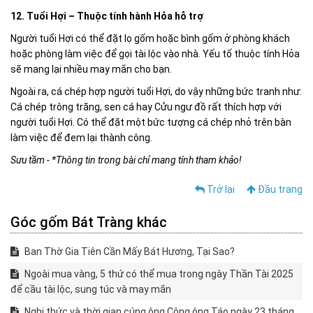
12. Tuổi Hợi – Thuộc tính hành Hỏa hỗ trợ
Người tuổi Hợi có thể đặt lọ gốm hoặc bình gốm ở phòng khách
hoặc phòng làm việc để gọi tài lộc vào nhà. Yếu tố thuộc tính Hỏa
sẽ mang lại nhiều may mắn cho bạn.
Ngoài ra, cá chép hợp người tuổi Hợi, do vậy những bức tranh như:
Cá chép trông trăng, sen cá hay Cửu ngư đồ rất thích hợp với
người tuổi Hợi. Có thể đặt một bức tượng cá chép nhỏ trên bàn
làm việc để đem lại thành công.
Sưu tầm - *Thông tin trong bài chỉ mang tính tham khảo!
Trở lại
Đầu trang
Góc gốm Bát Tràng khác
Ban Thờ Gia Tiên Cần Mấy Bát Hương, Tại Sao?
Ngoài mua vàng, 5 thứ có thể mua trong ngày Thần Tài 2025
để cầu tài lộc, sung túc và may mắn
Nghi thức và thời gian cúng ông Công ông Táo ngày 23 tháng