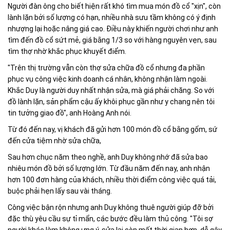
Người đàn ông cho biết hiện rất khó tìm mua món đồ cổ "xịn", còn
lành lặn bởi số lượng có hạn, nhiều nhà sưu tầm không có ý định
nhượng lại hoặc nâng giá cao. Điều này khiến người chơi như anh
tìm đến đồ cổ sứt mẻ, giá bằng 1/3 so với hàng nguyên vẹn, sau
tìm thợ nhờ khắc phục khuyết điểm.
"Trên thị trường vẫn còn thợ sửa chữa đồ cổ nhưng đa phần
phục vụ công việc kinh doanh cá nhân, không nhận làm ngoài.
Khắc Duy là người duy nhất nhận sửa, mà giá phải chăng. So với
đồ lành lặn, sản phẩm cậu ấy khôi phục gần như y chang nên tôi
tin tưởng giao đồ", anh Hoàng Anh nói.
Từ đó đến nay, vị khách đã gửi hơn 100 món đồ cổ bằng gốm, sứ
đến cửa tiệm nhờ sửa chữa,
Sau hơn chục năm theo nghề, anh Duy không nhớ đã sửa bao
nhiêu món đồ bởi số lượng lớn. Từ đầu năm đến nay, anh nhận
hơn 100 đơn hàng của khách, nhiều thời điểm công việc quá tải,
buộc phải hẹn lấy sau vài tháng.
Công việc bận rộn nhưng anh Duy không thuê người giúp đỡ bởi
đặc thù yêu cầu sự tỉ mẩn, các bước đều làm thủ công. "Tôi sợ