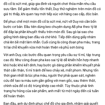
đồ cổ bị sứt mẻ, giúp gia đình và người chơi thỏa mãn nhu cầu
sưu tầm. Để giảm thiểu tổn thất, Duy thử nghiệm trên món đồ có
giá trị thấp, khi quen tay mới tiếp xúc với hàng cao cấp, độc bản.
Để phục chế một món đồ cổ bị sứt mẻ, nứt vỡ Duy nói cần bốn
bước cơ bản. Đầu tiên dùng keo chuyên dụng AB pha theo tỷ lệ
để đắp lại phần khuyết thiếu trên món đồ. Sau gò lại sao cho
giống hình dáng ban đầu và chờ khô. Tiếp đến dùng giấy nhám
chà lên bề mặt làm nhẵn. Cuối cùng là công đoạn pha màu, trang
trí lại chỗ khuyến vừa mới hoàn thiện và phủ sơn bóng.
Với anh Duy, các bước đều quan trọng yêu cầu sự tỉ mỉ, tập trung
cao độ. Như công đoạn pha keo sai tỷ lệ dễ khiến hỗn hợp nhanh
khô hoặc khó kết dính; hay bước gò dáng phần khiếm khuyết phải
thật cẩn thận, tỉ mỉ tránh để keo chảy xệ, mất phom. Nhưng tốn
thời gian nhất là lúc pha màu, người thợ phải quan sát, nghiên
cứu để tạo ra màu sơn gần giống với men gốc, sau thêm thắt,
chỉnh sửa để có độ trùng khớp cao nhất. Tùy thuộc phải tình
trạng hư hỏng của sản phẩm, anh mất từ một ngày đến cả tuần
để hoàn thiện.
Ban đầu, anh dự định phục chế đồ cho gia đình, nhằm giải quyết