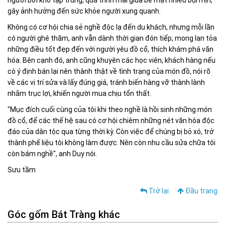
người bởi khó tập trung, quá trình mài giũa bề mặt nhiều bụi mịn,
gây ảnh hưởng đến sức khỏe người xung quanh.
Không có cơ hội chia sẻ nghề độc lạ đến du khách, nhưng mỗi lần
có người ghé thăm, anh vẫn dành thời gian đón tiếp, mong lan tỏa
những điều tốt đẹp đến với người yêu đồ cổ, thích khám phá văn
hóa. Bên cạnh đó, anh cũng khuyên các học viên, khách hàng nếu
có ý định bán lại nên thành thật về tình trạng của món đồ, nói rõ
về các vị trí sửa và lấy đúng giá, tránh biến hàng vỡ thành lành
nhằm trục lợi, khiến người mua chịu tổn thất.
"Mục đích cuối cùng của tôi khi theo nghề là hồi sinh những món
đồ cổ, để các thế hệ sau có cơ hội chiêm những nét văn hóa độc
đáo của dân tộc qua từng thời kỳ. Còn việc để chúng bị bỏ xó, trở
thành phế liệu tôi không làm được. Nên còn nhu cầu sửa chữa tôi
còn bám nghề", anh Duy nói.
Sưu tầm
Trở lại
Đầu trang
Góc gốm Bát Tràng khác