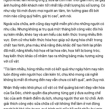
người khác làm không ưng ý, sửa lại còn mất thời gian hơn, dễ gây
ảnh hưởng đến khách nên tốt nhất lấy chất lượng bù số lượng. Có
như vậy tôi mới được mọi người an tâm, tin tưởng giao đồ bởi
món nào cũng quý hiếm, giá trị cao", anh nói.
Ngoài sửa chữa, anh cũng dạy nghề miễn phí cho những người có
nhu cầu. Nhưng không ai trụ quá một tháng bởi công việc đòi hỏi
sự kiên nhẫn, khéo tay và am hiểu các kiến thức trong nhiều lĩnh
vực. Đơn cử như kiến thức hóa học giúp sử dụng hóa chất trong
chất tạo hình, pha màu; khả năng điêu khắc để tạo hình lại phần
đã mất; năng khiếu hội họa vẽ lại hoa văn, họa tiết bị bong tróc;
hay kiến thức khảo cổ nhằm tạo ra những bảng màu tương xứng
với cổ vật.
"Tôi làm nhiều, hỏng nhiều mới có kết quả như ngày hôm nay nên
luôn động viên người học cần kiên trì, chịu khó mong cái nghề
không bị mất đi nhưng đến nay vẫn chưa có kết quả", anh Duy nói.
Nhận thấy việc khôi phục cổ vật có thể quảng bá nét đẹp văn hóa
của Sa Đéc, chính quyền địa phương từng gợi ý đưa xưởng chế
tác của anh thành điểm du lịch, nhưng người thợ xin từ chối. Anh
giải thích công việc sửa chữa cổ vật không thể làm ở nơi đông