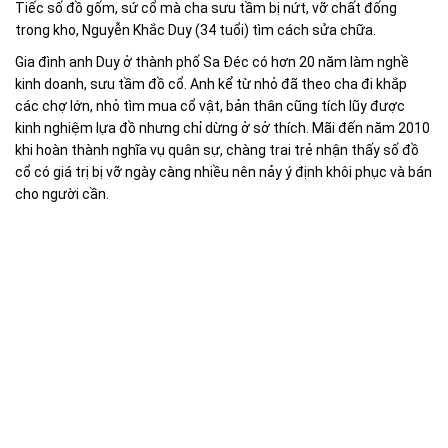
Tiếc số đồ gốm, sứ cổ mà cha sưu tầm bị nứt, vỡ chất đống
trong kho, Nguyễn Khắc Duy (34 tuổi) tìm cách sửa chữa.
Gia đình anh Duy ở thành phố Sa Đéc có hơn 20 năm làm nghề
kinh doanh, sưu tầm đồ cổ. Anh kể từ nhỏ đã theo cha đi khắp
các chợ lớn, nhỏ tìm mua cổ vật, bản thân cũng tích lũy được
kinh nghiệm lựa đồ nhưng chỉ dừng ở sở thích. Mãi đến năm 2010
khi hoàn thành nghĩa vụ quân sự, chàng trai trẻ nhận thấy số đồ
cổ có giá trị bị vỡ ngày càng nhiều nên nảy ý định khôi phục và bán
cho người cần.