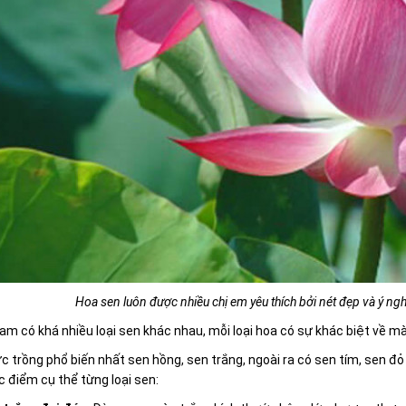
Hoa sen luôn được nhiều chị em yêu thích bởi nét đẹp và ý ng
am có khá nhiều loại sen khác nhau, mỗi loại hoa có sự khác biệt về m
 trồng phổ biến nhất sen hồng, sen trắng, ngoài ra có sen tím, sen đỏ 
c điểm cụ thể từng loại sen: