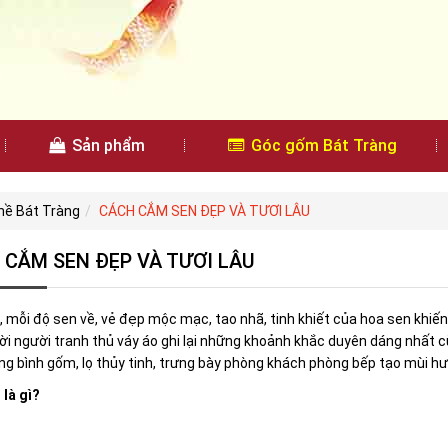
Sản phẩm
Góc gốm Bát Tràng
ghề Bát Tràng
CÁCH CẮM SEN ĐẸP VÀ TƯƠI LÂU
 CẮM SEN ĐẸP VÀ TƯƠI LÂU
 mỗi độ sen về, vẻ đẹp mộc mạc, tao nhã, tinh khiết của hoa sen khiến
i người tranh thủ váy áo ghi lại những khoảnh khắc duyên dáng nhất 
g bình gốm, lọ thủy tinh, trưng bày phòng khách phòng bếp tạo mùi hươ
là gì?