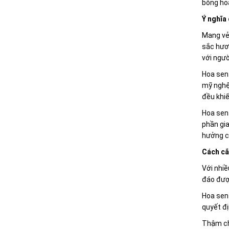
bông hoa
Ý nghĩa 
Mang vẻ 
sắc hươn
với ngườ
Hoa sen 
mỹ nghệ 
đều khiế
Hoa sen 
phần gia
hưởng c
Cách cắ
Với nhiề
đáo được
Hoa sen 
quyết đ
Thậm ch