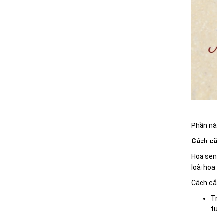
Phần này
Cách cắ
Hoa sen 
loài hoa
Cách cắm
Tr
tư