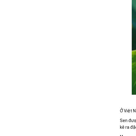
Ở Việt N
Sen được
kê ra đặ