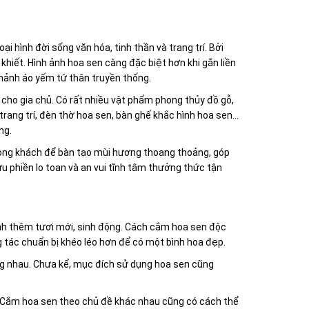
i hình đời sống văn hóa, tinh thần và trang trí. Bởi
hiết. Hình ảnh hoa sen càng đặc biệt hơn khi gắn liền
mảnh áo yếm tứ thân truyền thống.
cho gia chủ. Có rất nhiều vật phẩm phong thủy đồ gỗ,
ang trí, đèn thờ hoa sen, bàn ghế khắc hình hoa sen...
ng.
hòng khách để bàn tạo mùi hương thoang thoảng, góp
ưu phiền lo toan và an vui tĩnh tâm thưởng thức tận
đình thêm tươi mới, sinh động. Cách cắm hoa sen độc
 tác chuẩn bị khéo léo hơn để có một bình hoa đẹp.
ống nhau. Chưa kể, mục đích sử dụng hoa sen cũng
 Cắm hoa sen theo chủ đề khác nhau cũng có cách thể