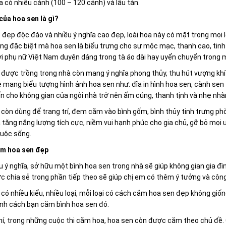
 có nhiều cánh (100 – 120 cánh) và lâu tàn.
của hoa sen là gì?
đẹp độc đáo và nhiều ý nghĩa cao đẹp, loài hoa này có mặt trong mọi loạ
g đặc biệt mà hoa sen là biểu trưng cho sự mộc mạc, thanh cao, tinh k
i phụ nữ Việt Nam duyên dáng trong tà áo dài hay uyển chuyển trong 
được trồng trong nhà còn mang ý nghĩa phong thủy, thu hút vượng khí 
mang biểu tượng hình ảnh hoa sen như: đĩa in hình hoa sen, cành sen tr
n cho không gian của ngôi nhà trở nên ấm cúng, thanh tịnh và nhẹ nhà
còn dùng để trang trí, đem cắm vào bình gốm, bình thủy tinh trưng p
 tăng năng lượng tích cực, niềm vui hạnh phúc cho gia chủ, gỡ bỏ mọi 
uộc sống.
m hoa sen đẹp
u ý nghĩa, sở hữu một bình hoa sen trong nhà sẽ giúp không gian gia 
 chia sẻ trong phần tiếp theo sẽ giúp chị em có thêm ý tưởng và công
có nhiều kiểu, nhiều loại, mỗi loại có cách cắm hoa sen đẹp không gi
ịnh cách bạn cắm bình hoa sen đó.
í, trong những cuộc thi cắm hoa, hoa sen còn được cắm theo chủ đề.