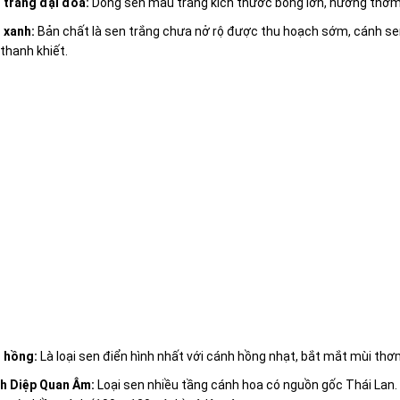
 trắng đại đóa:
Dòng sen màu trắng kích thước bông lớn, hương thơm
 xanh:
Bản chất là sen trắng chưa nở rộ được thu hoạch sớm, cánh se
 thanh khiết.
 hồng:
Là loại sen điển hình nhất với cánh hồng nhạt, bắt mắt mùi thơm
h Diệp Quan Âm:
Loại sen nhiều tầng cánh hoa có nguồn gốc Thái Lan. 