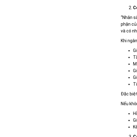
C
“Nhân sâ
phận của
và có n
Khi ngâ
Gi
Tă
Ma
G
Gi
Ti
Đặc biệ
Nếu khô
Hỗ
Gi
Kế
C