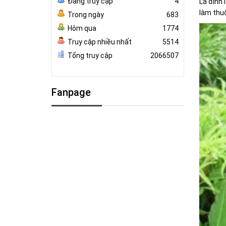
Đang truy cập
4
Lá đinh 
làm thu
Trong ngày
683
Hôm qua
1774
Truy cập nhiều nhất
5514
Tổng truy cập
2066507
Fanpage