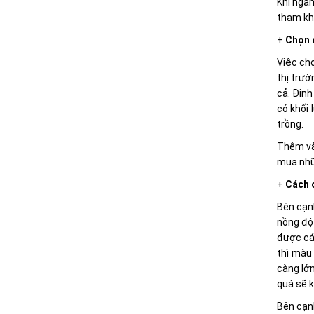
Khi ngâm
tham khả
+
Chọn 
Việc ch
thị trườ
cả. Đinh
có khối 
trồng.
Thêm vào
mua nhữn
+
Cách 
Bên cạnh
nồng độ 
được cá
thì màu
càng lớn
quá sẽ k
Bên cạn