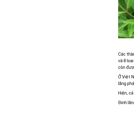
Các thàn
và 8 loạ
còn được
Ở Việt N
lăng phá
Hiện, cả
Đinh lăn