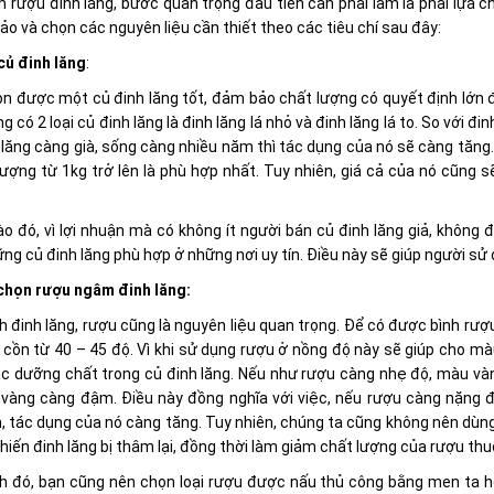
 rượu đinh lăng, bước quan trọng đầu tiên cần phải làm là phải lựa 
o và chọn các nguyên liệu cần thiết theo các tiêu chí sau đây:
củ đinh lăng
:
ọn được một củ đinh lăng tốt, đảm bảo chất lượng có quyết định lớn 
ng có 2 loại củ đinh lăng là đinh lăng lá nhỏ và đinh lăng lá to. So với đ
 lăng càng già, sống càng nhiều năm thì tác dụng của nó sẽ càng tăng.
lượng từ 1kg trở lên là phù hợp nhất. Tuy nhiên, giá cả của nó cũng
 đó, vì lợi nhuận mà có không ít người bán củ đinh lăng giả, không 
g củ đinh lăng phù hợp ở những nơi uy tín. Điều này sẽ giúp người sử
chọn rượu
ngâm đinh lăng:
 đinh lăng, rượu cũng là nguyên liệu quan trọng. Để có được bình rượ
cồn từ 40 – 45 độ. Vì khi sử dụng rượu ở nồng độ này sẽ giúp cho mà
c dưỡng chất trong củ đinh lăng. Nếu như rượu càng nhẹ độ, màu và
 vàng càng đậm. Điều này đồng nghĩa với việc, nếu rượu càng nặng đ
, tác dụng của nó càng tăng. Tuy nhiên, chúng ta cũng không nên dùng
hiến đinh lăng bị thâm lại, đồng thời làm giảm chất lượng của rượu thu
h đó, bạn cũng nên chọn loại rượu được nấu thủ công bằng men ta 