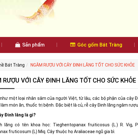
Sản phẩm
Góc gốm Bát Tràng
ghề Bát Tràng
NGÂM RƯỢU VỚI CÂY ĐINH LĂNG TỐT CHO SỨC KHỎE
 RƯỢU VỚI CÂY ĐINH LĂNG TỐT CHO SỨC KHỎE
 như một loại nhân sâm của người Việt, từ lâu, các bộ phận của cây 
làm món ăn, thuốc trị bệnh. Đặc biệt là củ, rễ cây Đinh lăng ngâm rượu
ây Đinh lăng là gì?
h lăng có tên khoa học: Tieghentopanax fruiticosus (L.) R. Vig, P
ax fruticosum (L) Miq. Cây thuộc họ Araliaceae ngũ gia bì.