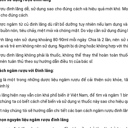
ợu đinh lăng dễ, sử dụng sao cho đúng cách và hiệu quả mới khó. Mọ
 cho đúng cách.
ợc ngâm từ củ đinh lăng dù rất bổ dưỡng tuy nhiên nếu lạm dụng và
buồn nôn, tiêu chảy, mệt mỏi và chóng mặt. Do vậy cần sử dụng đúng 
nh lăng nên sử dụng khoảng 80-90ml mỗi ngày. Chia là 2 lần, nên sử
i và trẻ em không nên sử dụng. Người bị dị ứng hoặc không hợp với th
ợu đinh lăng không phải là thuốc, không thể thay thế hoàn toàn thu
nên tuân thủ theo sự hướng dẫn điều trị của bác sĩ.
ách ngâm rượu với Đinh lăng:
g là một trong những dược liệu ngâm rượu để cải thiện sức khỏe, tăn
nh lý.
 lăng hiện nay vẫn còn khá phổ biến ở Việt Nam, để tìm và ngâm 1 bì
 chúng ta có biết cách chế biến và sử dụng vị thuốc này sao cho hiệu q
ết này chúng tôi sẽ hướng dẫn chi tiết các bạn cách ngâm rượu đinh lă
họn nguyên liệu ngâm rượu đinh lăng