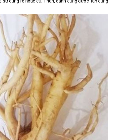
sẽ sử dụng rễ hoặc củ. Thân, cành cũng được tận dụng