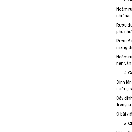
Ngâm rư
như nào
Rượu đư
phụ như 
Rượu đi
mang tha
Ngâm rư
nên vẫn 
C
Đinh lăn
cường si
Cây đinh
trọng là
Ở bài vi
C