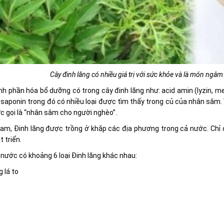
Cây đinh lăng có nhiều giá trị với sức khỏe và là món ngâ
h phần hóa bổ dưỡng có trong cây đinh lăng như: acid amin (lyzin, meth
i saponin trong đó có nhiều loại được tìm thấy trong củ của nhân sâm. 
 gọi là “nhân sâm cho người nghèo”.
am, Đinh lăng được trồng ở khắp các địa phương trong cả nước. Chỉ c
t triển.
 nước có khoảng 6 loại Đinh lăng khác nhau:
g lá to