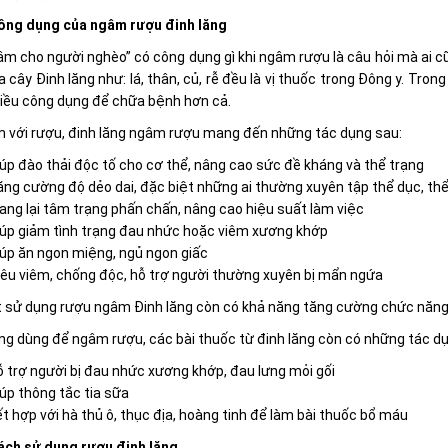
ông dụng của ngâm rượu đinh lăng
m cho người nghèo” có công dụng gì khi ngâm rượu là câu hỏi mà ai cũ
 cây Đinh lăng như: lá, thân, củ, rễ đều là vị thuốc trong Đông y. Tro
hiều công dụng để chữa bệnh hơn cả.
m với rượu, đinh lăng ngâm rượu mang đến những tác dụng sau:
úp đào thải độc tố cho cơ thể, nâng cao sức đề kháng và thể trạng
ng cường độ dẻo dai, đặc biệt những ai thường xuyên tập thể dục, th
ng lại tâm trạng phấn chấn, nâng cao hiệu suất làm việc
iúp giảm tình trạng đau nhức hoặc viêm xương khớp
úp ăn ngon miệng, ngủ ngon giấc
êu viêm, chống độc, hỗ trợ người thường xuyên bị mẩn ngứa
t sử dụng rượu ngâm Đinh lăng còn có khả năng tăng cường chức năng 
ng dùng để ngâm rượu, các bài thuốc từ đinh lăng còn có những tác d
 trợ người bị đau nhức xương khớp, đau lưng mỏi gối
úp thông tắc tia sữa
t hợp với hà thủ ô, thục địa, hoàng tinh để làm bài thuốc bổ máu
ách sử dụng rượu đinh lăng