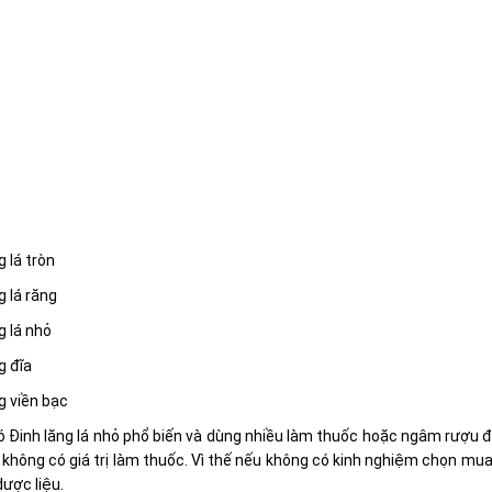
g lá tròn
g lá răng
g lá nhỏ
g đĩa
g viền bạc
 Đinh lăng lá nhỏ phổ biến và dùng nhiều làm thuốc hoặc ngâm rượu đi
không có giá trị làm thuốc. Vì thế nếu không có kinh nghiệm chọn mua 
ược liệu.