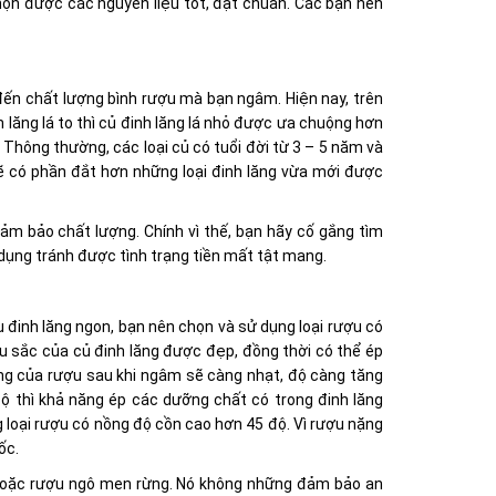
chọn được các nguyên liệu tốt, đạt chuẩn. Các bạn nên
đến chất lượng bình rượu mà bạn ngâm. Hiện nay, trên
inh lăng lá to thì củ đinh lăng lá nhỏ được ưa chuộng hơn
 Thông thường, các loại củ có tuổi đời từ 3 – 5 năm và
 sẽ có phần đắt hơn những loại đinh lăng vừa mới được
đảm bảo chất lượng. Chính vì thế, bạn hãy cố gắng tìm
 dụng tránh được tình trạng tiền mất tật mang.
u đinh lăng ngon, bạn nên chọn và sử dụng loại rượu có
u sắc của củ đinh lăng được đẹp, đồng thời có thể ép
ng của rượu sau khi ngâm sẽ càng nhạt, độ càng tăng
ộ thì khả năng ép các dưỡng chất có trong đinh lăng
 loại rượu có nồng độ cồn cao hơn 45 độ. Vì rượu nặng
ốc.
hoặc rượu ngô men rừng. Nó không những đảm bảo an