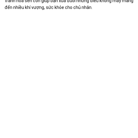
tranh hoa sen còn giúp bạn xua đuổi những điều không may mang
đến nhiều khí vượng, sức khỏe cho chủ nhân.