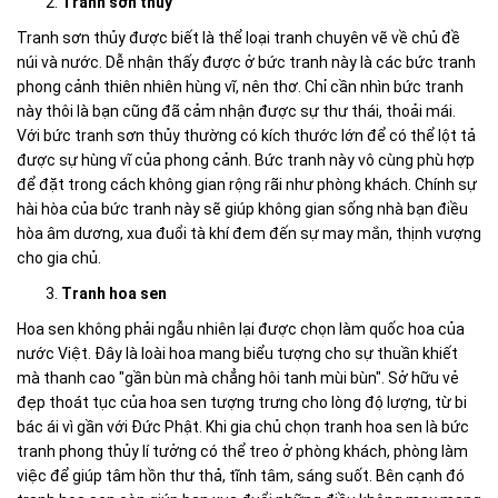
Tranh sơn thủy
Tranh sơn thủy được biết là thể loại tranh chuyên vẽ về chủ đề
núi và nước. Dễ nhận thấy được ở bức tranh này là các bức tranh
phong cảnh thiên nhiên hùng vĩ, nên thơ. Chỉ cần nhìn bức tranh
này thôi là bạn cũng đã cảm nhận được sự thư thái, thoải mái.
Với bức tranh sơn thủy thường có kích thước lớn để có thể lột tả
được sự hùng vĩ của phong cảnh. Bức tranh này vô cùng phù hợp
để đặt trong cách không gian rộng rãi như phòng khách. Chính sự
hài hòa của bức tranh này sẽ giúp không gian sống nhà bạn điều
hòa âm dương, xua đuổi tà khí đem đến sự may mắn, thịnh vượng
cho gia chủ.
Tranh hoa sen
Hoa sen không phải ngẫu nhiên lại được chọn làm quốc hoa của
nước Việt. Đây là loài hoa mang biểu tượng cho sự thuần khiết
mà thanh cao "gần bùn mà chẳng hôi tanh mùi bùn". Sở hữu vẻ
đẹp thoát tục của hoa sen tượng trưng cho lòng độ lượng, từ bi
bác ái vì gần với Đức Phật. Khi gia chủ chọn tranh hoa sen là bức
tranh phong thủy lí tưởng có thể treo ở phòng khách, phòng làm
việc để giúp tâm hồn thư thả, tĩnh tâm, sáng suốt. Bên cạnh đó