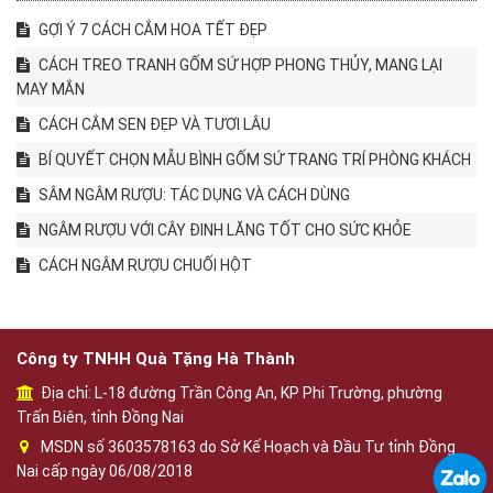
GỢI Ý 7 CÁCH CẮM HOA TẾT ĐẸP
CÁCH TREO TRANH GỐM SỨ HỢP PHONG THỦY, MANG LẠI
MAY MẮN
CÁCH CẮM SEN ĐẸP VÀ TƯƠI LÂU
BÍ QUYẾT CHỌN MẪU BÌNH GỐM SỨ TRANG TRÍ PHÒNG KHÁCH
SÂM NGÂM RƯỢU: TÁC DỤNG VÀ CÁCH DÙNG
NGÂM RƯỢU VỚI CÂY ĐINH LĂNG TỐT CHO SỨC KHỎE
CÁCH NGÂM RƯỢU CHUỐI HỘT
Công ty TNHH Quà Tặng Hà Thành
Địa chỉ: L-18 đường Trần Công An, KP Phi Trường, phường
Trấn Biên, tỉnh Đồng Nai
MSDN số 3603578163 do Sở Kế Hoạch và Đầu Tư tỉnh Đồng
Nai cấp ngày 06/08/2018