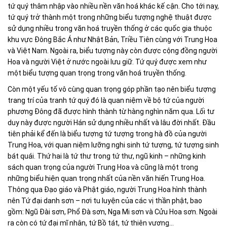
tứ quý thâm nhập vào nhiều nền văn hoá khác kế cận. Cho tới nay,
tứ quý trở thành một trong những biểu tượng nghệ thuật được
sử dụng nhiều trong văn hoá truyền thống ở các quốc gia thuộc
khu vực Đông Bắc Á như Nhật Bản, Triều Tiên cùng với Trung Hoa
và Việt Nam. Ngoài ra, biểu tượng này còn được cộng đồng người
Hoa và người Việt ở nước ngoài lưu giữ. Tứ quý được xem như
một biểu tượng quan trọng trong văn hoá truyền thống.
Còn một yếu tố vô cùng quan trọng góp phần tạo nên biểu tượng
trang trí của tranh tứ quý đó là quan niệm về bộ tứ của người
phương Đông đã được hình thành từ hàng nghìn năm qua. Lối tư
duy này được người Hán sử dụng nhiều nhất và lâu đời nhất. Đầu
tiên phải kể đến là biểu tượng tứ tượng trong hà đồ của người
Trung Hoa, với quan niệm lưỡng nghi sinh tứ tượng, tứ tượng sinh
bát quái. Thứ hai là tứ thư trong tứ thư, ngũ kinh – những kinh
sách quan trọng của người Trung Hoa và cũng là một trong
những biểu hiện quan trọng nhất của nền văn hiến Trung Hoa.
Thông qua Đạo giáo và Phật giáo, người Trung Hoa hình thành
nên Tứ đại danh sơn – nơi tu luyện của các vị thần phật, bao
gồm: Ngũ Đài sơn, Phổ Đà sơn, Nga Mi sơn và Cửu Hoa sơn. Ngoài
ra còn có tứ đại mĩ nhân, tứ Bồ tát, tứ thiên vương…