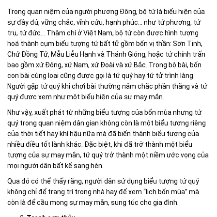
Trong quan niệm của người phương Đông, bộ tứ là biểu hiện của
sự đầy đủ, vững chắc, vĩnh cửu, hạnh phúc… như tứ phương, tứ
trụ, tứ đức… Thậm chí ở Việt Nam, bộ tứ còn được hình tượng
hoá thành cụm biểu tượng tứ bất tử gồm bốn vị thần: Sơn Tinh,
Chử Đồng Tử, Mẫu Liễu Hạnh và Thánh Gióng, hoặc tứ chính trấn
bao gồm xứ Đông, xứ Nam, xứ Đoài và xứ Bắc. Trong bộ bài, bốn
con bài cùng loại cũng được gọi là tứ quý hay tứ tử trình làng.
Người gặp tứ quý khi chơi bài thường nắm chắc phần thắng và tứ
quý được xem như một biểu hiện của sự may mắn.
Như vậy, xuất phát từ những biểu tượng của bốn mùa nhưng tứ
quý trong quan niệm dân gian không còn là một biểu tượng riêng
của thời tiết hay khí hậu nữa mà đã biến thành biểu tượng của
nhiều điều tốt lành khác. Đặc biệt, khi đã trở thành một biểu
tượng của sự may mắn, tứ quý trở thành một niềm ước vọng của
mọi người dân bất kể sang hèn.
Qua đó có thể thấy rằng, người dân sử dụng biểu tượng tứ quý
không chỉ để trang trí trong nhà hay để xem “lịch bốn mùa” mà
còn là để cầu mong sự may mắn, sung túc cho gia đình.