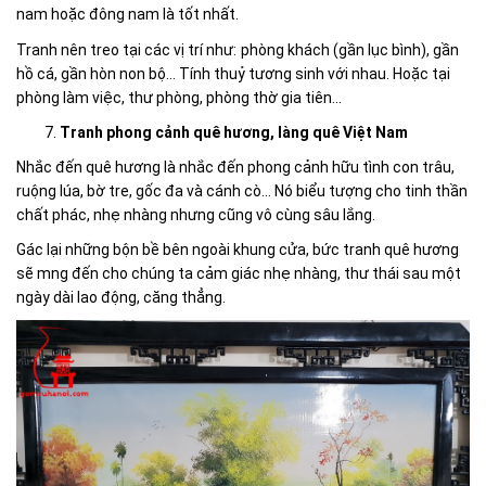
nam hoặc đông nam là tốt nhất.
Tranh nên treo tại các vị trí như:
phòng khách (gần lục bình), gần
hồ cá, gần hòn non bộ... Tính thuỷ tương sinh với nhau. Hoặc tại
phòng làm việc, thư phòng, phòng thờ gia tiên...
Tranh phong cảnh quê hương, làng quê Việt Nam
Nhắc đến quê hương là nhắc đến phong cảnh hữu tình con trâu,
ruộng lúa, bờ tre, gốc đa và cánh cò… Nó biểu tượng cho tinh thần
chất phác, nhẹ nhàng nhưng cũng vô cùng sâu lắng.
Gác lại những bộn bề bên ngoài khung cửa, bức tranh quê hương
sẽ mng đến cho chúng ta cảm giác nhẹ nhàng, thư thái sau một
ngày dài lao động, căng thẳng.