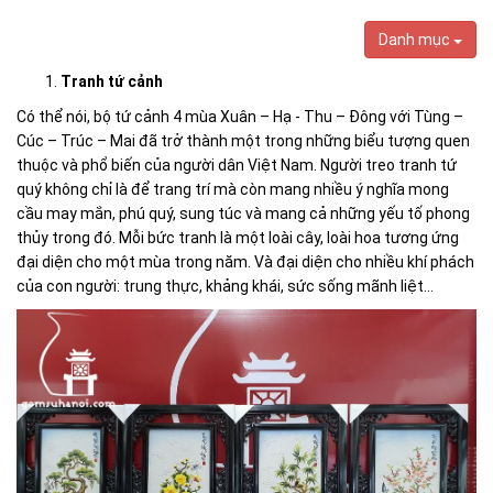
Danh mục
Tranh tứ cảnh
Có thể nói, bộ tứ cảnh 4 mùa Xuân – Hạ - Thu – Đông với Tùng –
Cúc – Trúc – Mai đã trở thành một trong những biểu tượng quen
thuộc và phổ biến của người dân Việt Nam.
Người treo
tranh tứ
quý
không chỉ là để trang trí mà còn mang nhiều
ý nghĩa
mong
cầu may mắn, phú
quý,
sung túc và mang cả những yếu tố phong
thủy trong đó. Mỗi bức
tranh
là một loài cây, loài hoa tương ứng
đại diện cho một mùa trong năm
. Và đại diện cho nhiều khí phách
của con người: trung thực, khảng khái, sức sống mãnh liệt…