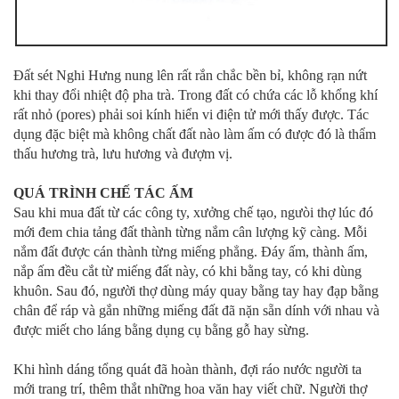
Đất sét Nghi Hưng nung lên rất rắn chắc bền bỉ, không rạn nứt
khi thay đổi nhiệt độ pha trà. Trong đất có chứa các lỗ khổng khí
rất nhỏ (pores) phải soi kính hiển vi điện tử mới thấy được. Tác
dụng đặc biệt mà không chất đất nào làm ấm có được đó là thẩm
thấu hương trà, lưu hương và đượm vị.
QUÁ TRÌNH CHẾ TÁC ẤM
Sau khi mua đất từ các công ty, xưởng chế tạo, ngưòi thợ lúc đó
mới đem chia tảng đất thành từng nắm cân lượng kỹ càng. Mỗi
nắm đất được cán thành từng miếng phẳng. Đáy ấm, thành ấm,
nắp ấm đều cắt từ miếng đất này, có khi bằng tay, có khi dùng
khuôn. Sau đó, người thợ dùng máy quay bằng tay hay đạp bằng
chân để ráp và gắn những miếng đất đã nặn sẵn dính với nhau và
được miết cho láng bằng dụng cụ bằng gỗ hay sừng.
Khi hình dáng tổng quát đã hoàn thành, đợi ráo nước người ta
mới trang trí, thêm thắt những hoa văn hay viết chữ. Người thợ