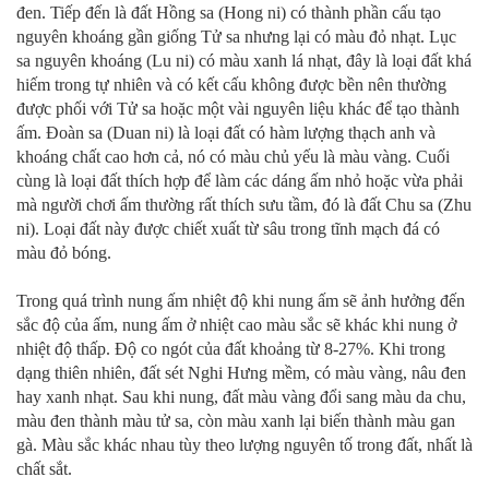
đen. Tiếp đến là đất Hồng sa (Hong ni) có thành phần cấu tạo
nguyên khoáng gần giống Tử sa nhưng lại có màu đỏ nhạt. Lục
sa nguyên khoáng (Lu ni) có màu xanh lá nhạt, đây là loại đất khá
hiếm trong tự nhiên và có kết cấu không được bền nên thường
được phối với Tử sa hoặc một vài nguyên liệu khác để tạo thành
ấm. Đoàn sa (Duan ni) là loại đất có hàm lượng thạch anh và
khoáng chất cao hơn cả, nó có màu chủ yếu là màu vàng. Cuối
cùng là loại đất thích hợp để làm các dáng ấm nhỏ hoặc vừa phải
mà người chơi ấm thường rất thích sưu tầm, đó là đất Chu sa (Zhu
ni). Loại đất này được chiết xuất từ sâu trong tĩnh mạch đá có
màu đỏ bóng.
Trong quá trình nung ấm nhiệt độ khi nung ấm sẽ ảnh hưởng đến
sắc độ của ấm, nung ấm ở nhiệt cao màu sắc sẽ khác khi nung ở
nhiệt độ thấp. Độ co ngót của đất khoảng từ 8-27%. Khi trong
dạng thiên nhiên, đất sét Nghi Hưng mềm, có màu vàng, nâu đen
hay xanh nhạt. Sau khi nung, đất màu vàng đổi sang màu da chu,
màu đen thành màu tử sa, còn màu xanh lại biến thành màu gan
gà. Màu sắc khác nhau tùy theo lượng nguyên tố trong đất, nhất là
chất sắt.