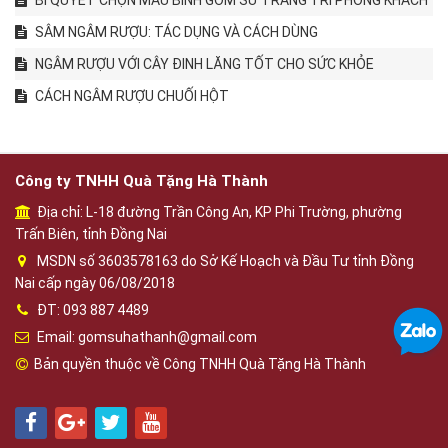
BÍ QUYẾT CHỌN MẪU BÌNH GỐM SỨ TRANG TRÍ PHÒNG KHÁCH
SÂM NGÂM RƯỢU: TÁC DỤNG VÀ CÁCH DÙNG
NGÂM RƯỢU VỚI CÂY ĐINH LĂNG TỐT CHO SỨC KHỎE
CÁCH NGÂM RƯỢU CHUỐI HỘT
Công ty TNHH Quà Tặng Hà Thành
Địa chỉ: L-18 đường Trần Công An, KP Phi Trường, phường
Trấn Biên, tỉnh Đồng Nai
MSDN số 3603578163 do Sở Kế Hoạch và Đầu Tư tỉnh Đồng
Nai cấp ngày 06/08/2018
ĐT: 093 887 4489
Email: gomsuhathanh@gmail.com
Bản quyền thuộc về Công TNHH Quà Tặng Hà Thành