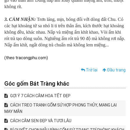
gõ vào thân ấm! Dùng nắp ấm xoay quanh miệng ấm, trơn, mượt
không rít.
3. CẢM NHẬN:
Trơn láng, mịn, bóng đối với dòng đất Chu. Có
các hạt khoáng tử sa nhỏ li ti trên thân ấm, kích thước hạt khoáng
không đều, khác nhau. Nắp và miệng ấm khít khao, Vòi ấm khi
rót trà tạo dòng suôn. Nghiêng ấm rót trà 90 độ mà không rơi nắp.
Nắp ấm khít, ngắt dòng trà chuẩn mà không lem miệng...
(theo tracongphu.com)
Trở lại
Đầu trang
Góc gốm Bát Tràng khác
GỢI Ý 7 CÁCH CẮM HOA TẾT ĐẸP
CÁCH TREO TRANH GỐM SỨ HỢP PHONG THỦY, MANG LẠI
MAY MẮN
CÁCH CẮM SEN ĐẸP VÀ TƯƠI LÂU