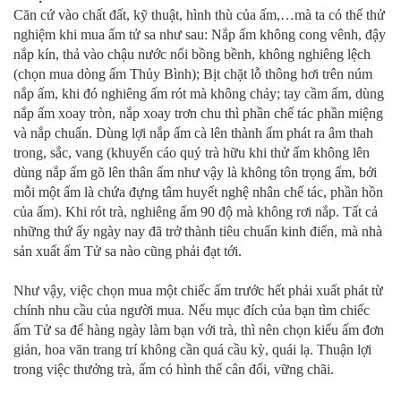
Căn cứ vào chất đất, kỹ thuật, hình thù của ấm,…mà ta có thể thử
nghiệm khi mua ấm tử sa như sau: Nắp ấm không cong vênh, đậy
nắp kín, thả vào chậu nước nổi bồng bềnh, không nghiêng lệch
(chọn mua dòng ấm Thủy Bình); Bịt chặt lỗ thông hơi trên núm
nắp ấm, khi đó nghiêng ấm rót mà không chảy; tay cầm ấm, dùng
nắp ấm xoay tròn, nắp xoay trơn chu thì phần chế tác phần miệng
và nắp chuẩn. Dùng lợi nắp ấm cà lên thành ấm phát ra âm thah
trong, sắc, vang (khuyến cáo quý trà hữu khi thử ấm không lên
dùng nắp ấm gõ lên thân ấm như vậy là không tôn trọng ấm, bởi
mỗi một ấm là chứa đựng tâm huyết nghệ nhân chế tác, phần hồn
của ấm). Khi rót trà, nghiêng ấm 90 độ mà không rơi nắp. Tất cả
những thứ ấy ngày nay đã trở thành tiêu chuẩn kinh điển, mà nhà
sản xuất ấm Tử sa nào cũng phải đạt tới.
Như vậy, việc chọn mua một chiếc ấm trước hết phải xuất phát từ
chính nhu cầu của người mua. Nếu mục đích của bạn tìm chiếc
ấm Tử sa để hàng ngày làm bạn với trà, thì nên chọn kiểu ấm đơn
giản, hoa văn trang trí không cần quá cầu kỳ, quái lạ. Thuận lợi
trong việc thưởng trà, ấm có hình thể cân đối, vững chãi.