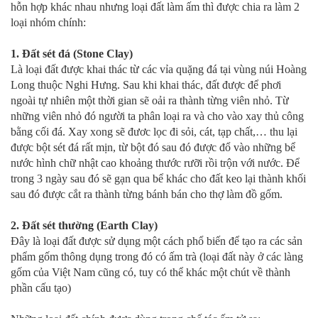
hỗn hợp khác nhau nhưng loại đất làm ấm thì được chia ra làm 2
loại nhóm chính:
1. Đất sét đá (Stone Clay)
Là loại đất được khai thác từ các vỉa quặng đá tại vùng núi Hoàng
Long thuộc Nghi Hưng. Sau khi khai thác, đất được để phơi
ngoài tự nhiên một thời gian sẽ oải ra thành từng viên nhỏ. Từ
những viên nhỏ đó người ta phân loại ra và cho vào xay thủ công
bằng cối đá. Xay xong sẽ đươc lọc đi sỏi, cát, tạp chất,… thu lại
được bột sét đá rất mịn, từ bột đó sau đó được đổ vào những bể
nước hình chữ nhật cao khoảng thước rưỡi rồi trộn với nước. Để
trong 3 ngày sau đó sẽ gạn qua bể khác cho đất keo lại thành khối
sau đó được cắt ra thành từng bánh bán cho thợ làm đồ gốm.
2. Đất sét thường (Earth Clay)
Đây là loại đất được sử dụng một cách phổ biến để tạo ra các sản
phẩm gốm thông dụng trong đó có ấm trà (loại đất này ở các làng
gốm của Việt Nam cũng có, tuy có thể khác một chút về thành
phần cấu tạo)