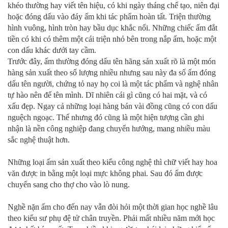
khéo thường hay viết tên hiệu, có khi ngày tháng chế tạo, niên đại
hoặc đóng dấu vào đáy ấm khi tác phẩm hoàn tất. Triện thường
hình vuông, hình tròn hay bầu dục khắc nổi. Những chiếc ấm đắt
tiền có khi có thêm một cái triện nhỏ bên trong nắp ấm, hoặc một
con dấu khác dưới tay cầm.
Trước đây, ấm thường đóng dấu tên hãng sản xuất rõ là một món
hàng sản xuất theo số lượng nhiều nhưng sau này đa số ấm đóng
dấu tên người, chứng tỏ nay họ coi là một tác phẩm và nghệ nhân
tự hào nên để tên mình. Dĩ nhiên cái gì cũng có hai mặt, và có
xấu đẹp. Ngay cả những loại hàng bán vài đồng cũng có con dấu
nguệch ngoạc. Thế nhưng đó cũng là một hiện tượng cần ghi
nhận là nền công nghiệp đang chuyển hướng, mang nhiều màu
sắc nghệ thuật hơn.
Những loại ấm sản xuất theo kiểu công nghệ thì chữ viết hay hoa
văn được in bằng một loại mực không phai. Sau đó ấm được
chuyển sang cho thợ cho vào lò nung.
Nghề nặn ấm cho đến nay vẫn đòi hỏi một thời gian học nghề lâu
theo kiểu sư phụ đệ tử chân truyền. Phải mất nhiều năm mới học