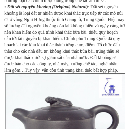
Những loại đất chính được dùng trong chế tác ấm tử sa:
•
Đất sét nguyên khoáng (Original, Natural)
:
Đất sét nguyên
khoáng là loại đất tự nhiên được khai thác trực tiếp từ các mỏ núi
đá ở vùng Nghi Hưng thuộc tỉnh Giang tô, Trung Quốc. Hiện nay
số lượng đất nguyên khoáng còn lại không nhiều và ngày càng trở
nên khan hiếm do quá trình khai thác bừa bãi, thiếu quy hoạch
dẫn tới tài nguyên bị khan hiếm. Chính phủ Trung Quốc đã quy
hoạch lại các khu khai thác thành từng cụm, điểm. Tổ chức đấu
thầu cho các nhà đầu tư, không khai thác bừa bãi, trúng thầu sẽ
được khai thác dưới sự giám sát của nhà nước. Đất khoáng sẽ
được bán cho các công ty, nhà máy, xưởng chế tác, nghệ nhân
làm gốm…Tuy vậy, vẫn còn tình trạng khai thác bất hợp pháp.