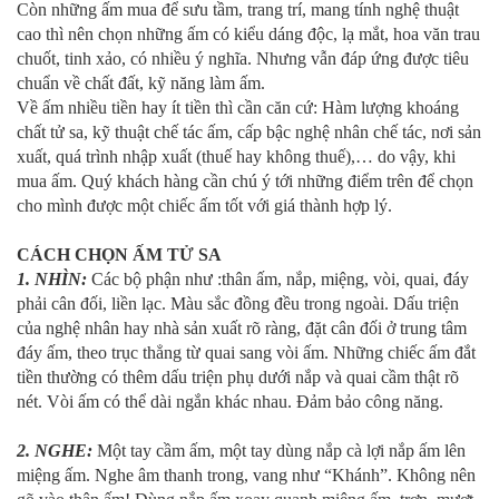
Còn những ấm mua để sưu tầm, trang trí, mang tính nghệ thuật
cao thì nên chọn những ấm có kiểu dáng độc, lạ mắt, hoa văn trau
chuốt, tinh xảo, có nhiều ý nghĩa. Nhưng vẫn đáp ứng được tiêu
chuẩn về chất đất, kỹ năng làm ấm.
Về ấm nhiều tiền hay ít tiền thì cần căn cứ: Hàm lượng khoáng
chất tử sa, kỹ thuật chế tác ấm, cấp bậc nghệ nhân chế tác, nơi sản
xuất, quá trình nhập xuất (thuế hay không thuế),… do vậy, khi
mua ấm. Quý khách hàng cần chú ý tới những điểm trên để chọn
cho mình được một chiếc ấm tốt với giá thành hợp lý.
CÁCH CHỌN ẤM TỬ SA
1. NHÌN:
Các bộ phận như :thân ấm, nắp, miệng, vòi, quai, đáy
phải cân đối, liền lạc. Màu sắc đồng đều trong ngoài. Dấu triện
của nghệ nhân hay nhà sản xuất rõ ràng, đặt cân đối ở trung tâm
đáy ấm, theo trục thẳng từ quai sang vòi ấm. Những chiếc ấm đắt
tiền thường có thêm dấu triện phụ dưới nắp và quai cầm thật rõ
nét. Vòi ấm có thể dài ngắn khác nhau. Đảm bảo công năng.
2. NGHE:
Một tay cầm ấm, một tay dùng nắp cà lợi nắp ấm lên
miệng ấm. Nghe âm thanh trong, vang như “Khánh”. Không nên