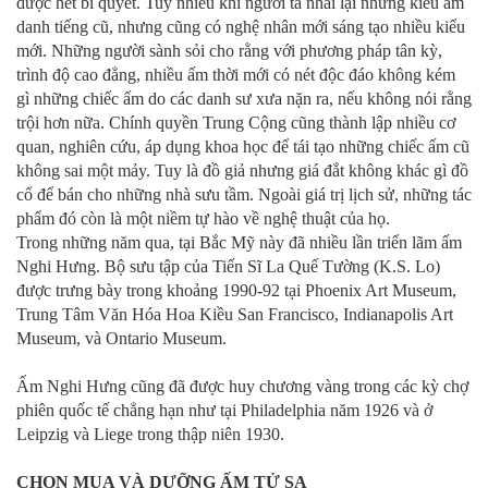
được hết bí quyết. Tuy nhiều khi người ta nhái lại những kiểu ấm
danh tiếng cũ, nhưng cũng có nghệ nhân mới sáng tạo nhiều kiểu
mới. Những người sành sỏi cho rằng với phương pháp tân kỳ,
trình độ cao đẳng, nhiều ấm thời mới có nét độc đáo không kém
gì những chiếc ấm do các danh sư xưa nặn ra, nếu không nói rằng
trội hơn nữa. Chính quyền Trung Cộng cũng thành lập nhiều cơ
quan, nghiên cứu, áp dụng khoa học để tái tạo những chiếc ấm cũ
không sai một mảy. Tuy là đồ giả nhưng giá đắt không khác gì đồ
cổ để bán cho những nhà sưu tầm. Ngoài giá trị lịch sử, những tác
phẩm đó còn là một niềm tự hào về nghệ thuật của họ.
Trong những năm qua, tại Bắc Mỹ này đã nhiều lần triển lãm ấm
Nghi Hưng. Bộ sưu tập của Tiến Sĩ La Quế Tường (K.S. Lo)
được trưng bày trong khoảng 1990-92 tại Phoenix Art Museum,
Trung Tâm Văn Hóa Hoa Kiều San Francisco, Indianapolis Art
Museum, và Ontario Museum.
Ấm Nghi Hưng cũng đã được huy chương vàng trong các kỳ chợ
phiên quốc tế chẳng hạn như tại Philadelphia năm 1926 và ở
Leipzig và Liege trong thập niên 1930.
CHỌN MUA VÀ DƯỠNG ẤM TỬ SA