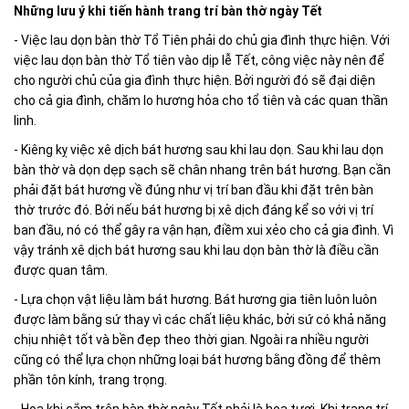
Những lưu ý khi tiến hành trang trí bàn thờ ngày Tết
- Việc lau dọn bàn thờ Tổ Tiên phải do chủ gia đình thực hiện. Với
việc lau dọn bàn thờ Tổ tiên vào dịp lễ Tết, công việc này nên để
cho người chủ của gia đình thực hiện. Bởi người đó sẽ đại diện
cho cả gia đình, chăm lo hương hỏa cho tổ tiên và các quan thần
linh.
- Kiêng kỵ việc xê dịch bát hương sau khi lau dọn. Sau khi lau dọn
bàn thờ và dọn dẹp sạch sẽ chân nhang trên bát hương. Bạn cần
phải đặt bát hương về đúng như vị trí ban đầu khi đặt trên bàn
thờ trước đó. Bởi nếu bát hương bị xê dịch đáng kể so với vị trí
ban đầu, nó có thể gây ra vận hạn, điềm xui xẻo cho cả gia đình. Vì
vậy tránh xê dịch bát hương sau khi lau dọn bàn thờ là điều cần
được quan tâm.
- Lựa chọn vật liệu làm bát hương. Bát hương gia tiên luôn luôn
được làm bằng sứ thay vì các chất liệu khác, bởi sứ có khả năng
chịu nhiệt tốt và bền đẹp theo thời gian. Ngoài ra nhiều người
cũng có thể lựa chọn những loại bát hương bằng đồng để thêm
phần tôn kính, trang trọng.
- Hoa khi cắm trên bàn thờ ngày Tết phải là hoa tươi. Khi trang trí