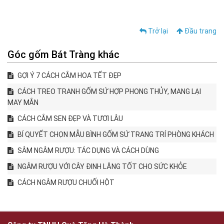
Trở lại
Đầu trang
Góc gốm Bát Tràng khác
GỢI Ý 7 CÁCH CẮM HOA TẾT ĐẸP
CÁCH TREO TRANH GỐM SỨ HỢP PHONG THỦY, MANG LẠI
MAY MẮN
CÁCH CẮM SEN ĐẸP VÀ TƯƠI LÂU
BÍ QUYẾT CHỌN MẪU BÌNH GỐM SỨ TRANG TRÍ PHÒNG KHÁCH
SÂM NGÂM RƯỢU: TÁC DỤNG VÀ CÁCH DÙNG
NGÂM RƯỢU VỚI CÂY ĐINH LĂNG TỐT CHO SỨC KHỎE
CÁCH NGÂM RƯỢU CHUỐI HỘT