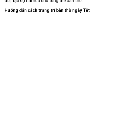
đối, tạo sự hài hòa cho tổng thể bàn thờ.
Hướng dẫn cách trang trí bàn thờ ngày Tết