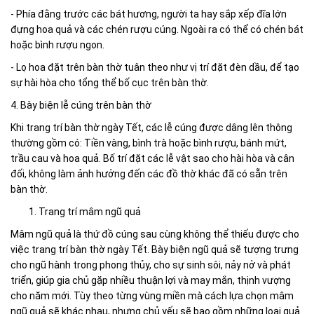
- Phía đằng trước các bát hương, người ta hay sắp xếp đĩa lớn
đựng hoa quả và các chén rượu cúng. Ngoài ra có thể có chén bát
hoặc bình rượu ngon.
- Lọ hoa đặt trên bàn thờ tuân theo như vị trí đặt đèn dầu, để tạo
sự hài hòa cho tổng thể bố cục trên bàn thờ.
4. Bày biện lễ cúng trên bàn thờ
Khi trang trí bàn thờ ngày Tết, các lễ cúng được dâng lên thông
thường gồm có: Tiền vàng, bình trà hoặc bình rượu, bánh mứt,
trầu cau và hoa quả. Bố trí đặt các lễ vật sao cho hài hòa và cân
đối, không làm ảnh hưởng đến các đồ thờ khác đã có sẵn trên
bàn thờ.
Trang trí mâm ngũ quả
Mâm ngũ quả là thứ đồ cúng sau cùng không thể thiếu được cho
việc trang trí bàn thờ ngày Tết. Bày biện ngũ quả sẽ tượng trưng
cho ngũ hành trong phong thủy, cho sự sinh sôi, nảy nở và phát
triển, giúp gia chủ gặp nhiều thuận lợi và may mắn, thịnh vượng
cho năm mới. Tùy theo từng vùng miền mà cách lựa chọn mâm
ngũ quả sẽ khác nhau, nhưng chủ yếu sẽ bao gồm những loại quả