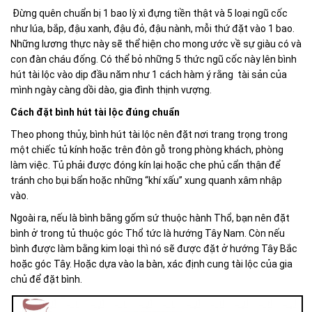
Đừng quên chuẩn bị 1 bao lỳ xì đựng tiền thật và 5 loại ngũ cốc
như lúa, bắp, đậu xanh, đậu đỏ, đậu nành, mỗi thứ đặt vào 1 bao.
Những lương thực này sẽ thể hiện cho mong ước về sự giàu có và
con đàn cháu đống. Có thể bỏ những 5 thức ngũ cốc này lên bình
hút tài lộc vào dịp đầu năm như 1 cách hàm ý rằng tài sản của
mình ngày càng dồi dào, gia đình thịnh vượng.
Cách đặt bình hút tài lộc đúng chuẩn
Theo phong thủy, bình hút tài lộc nên đặt nơi trang trọng trong
một chiếc tủ kính hoặc trên đôn gỗ trong phòng khách, phòng
làm việc. Tủ phải được đóng kín lại hoặc che phủ cẩn thận để
tránh cho bụi bẩn hoặc những “khí xấu” xung quanh xâm nhập
vào.
Ngoài ra, nếu là bình bằng gốm sứ thuộc hành Thổ, bạn nên đặt
bình ở trong tủ thuộc góc Thổ tức là hướng Tây Nam. Còn nếu
bình được làm bằng kim loại thì nó sẽ được đặt ở hướng Tây Bắc
hoặc góc Tây. Hoặc dựa vào la bàn, xác định cung tài lộc của gia
chủ để đặt bình.