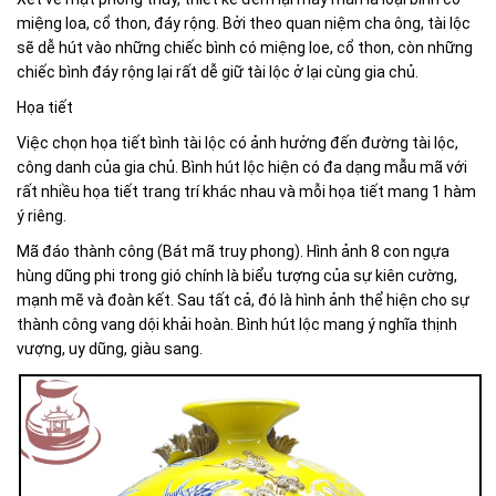
miệng loa, cổ thon, đáy rộng. Bởi theo quan niệm cha ông, tài lộc
sẽ dễ hút vào những chiếc bình có miệng loe, cổ thon, còn những
chiếc bình đáy rộng lại rất dễ giữ tài lộc ở lại cùng gia chủ.
Họa tiết
Việc chọn họa tiết bình tài lộc có ảnh hưởng đến đường tài lộc,
công danh của gia chủ. Bình hút lộc hiện có đa dạng mẫu mã với
rất nhiều họa tiết trang trí khác nhau và mỗi họa tiết mang 1 hàm
ý riêng.
Mã đáo thành công (Bát mã truy phong). Hình ảnh 8 con ngựa
hùng dũng phi trong gió chính là biểu tượng của sự kiên cường,
mạnh mẽ và đoàn kết. Sau tất cả, đó là hình ảnh thể hiện cho sự
thành công vang dội khải hoàn. Bình hút lộc mang ý nghĩa thịnh
vượng, uy dũng, giàu sang.