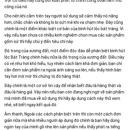
trội. Có điều này cũng bởi xuất phát từ chính công đoạn làm thủ
công của nó.
Cho nên khi cầm trên tay người sử dụng sẽ cảm thấy nó nặng
hơn, chắc chắn và không lo bị sứt mẻ khi va chạm nhẹ. Đây cũng
chính là một điểm khác biệt cơ bản của bình hút lộc bát tràng. Vì
vậy, nếu bạn chưa có nhiều kinh nghiệm chọn mua các sản phẩm
gốm sứ thì hãy chú ý đến tiêu chí này.
Độ trong của xương đất, một điểm độc đáo dễ phân biệt bình hút
lộc Bát Tràng chính hiệu nữa là độ trong của xương đất. Điều này
có vẻ như hơi khó hiểu, tuy nhiên cách làm khá đơn giản, bạn chỉ
cần đem sản phẩm ra ngoài ánh sáng soi lên, nếu thấy hình bàn
tay hơi mờ mờ thì chứng tỏ đó hàng thật.
Đây chính là một cơ sở tin cậy để nhận biết đâu là hàng thật và
đâu là hàng giả. Vậy nên nếu bạn còn đang nghi ngờ về sản phẩm
mà mình đã mua về sử dụng thì hãy áp dụng cách này thử xem
nhé, sẽ biết ngay kết quả đó.
Âm thanh, Ngoài các cách phân biệt trên thì còn một cách đơn
giản nữa mà khá nhiều người áp dụng đó chính là bạn hãy dùng
ngón tay của mình gõ nhẹ lên sản phẩm nếu thấy phát ra tiếng