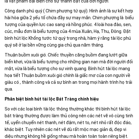
là vật phẩm đại diện cho sự thành đạt của đời người.
Công danh phú quý ( Chim phượng tứ quý). Hình ảnh là sự kết hợp
hài hòa giữa 2 yếu tố chứa đầy sự may mắn. Chim phượng là biểu
tượng của quyền lực cao sang và hồng phúc. 4 loài hoa đào, sen,
cúc, mẫu đơn là biểu tượng của 4 mùa Xuân, Hạ, Thu, Đông. Đặt
bình hút lộc Khổng tước tứ quý trong nhà, hàm ý rằng tài lộc phú
quý sẽ ở lại bền vững cùng gia chủ qua năm tháng.
Thuận buồm xuôi gió. Chiếc thuyền căng buồm đang lướt giữa
biển khơi, vừa là biểu tượng cho những gian nan mà đời người đối
mặt, vừa là biểu tượng cho sự vinh quang. Bình hút tài lộc mang
họa tiết Thuận buồm xuôi gió chính là giấc mơ của con người về
giàu có , thành công và cả sự bình an trong mọi hành trình họ trải
qua.
Phân biệt bình hút tài lộc Bát Tràng chính hiệu
So với các loại bình tài lộc thông thường khác thì bình hút tài lộc
bát tràng thường được làm thủ công nên các nét vẽ vô cùng tinh
tế, uyển chuyển nét thanh, nét đậm, nét to, nét nhỏ rất độc đáo,
khác biệt. Tuy nhiên các nét vẽ dù rất mộc mạc giản dị, đẹp vi
diệu nhưng không hề giống nhau mà hoàn toàn toàn riêng biệt.