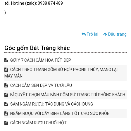
tôi. Hotline (zalo): 0938 874 489
)
Trở lại
Đầu trang
Góc gốm Bát Tràng khác
GỢI Ý 7 CÁCH CẮM HOA TẾT ĐẸP
CÁCH TREO TRANH GỐM SỨ HỢP PHONG THỦY, MANG LẠI
MAY MẮN
CÁCH CẮM SEN ĐẸP VÀ TƯƠI LÂU
BÍ QUYẾT CHỌN MẪU BÌNH GỐM SỨ TRANG TRÍ PHÒNG KHÁCH
SÂM NGÂM RƯỢU: TÁC DỤNG VÀ CÁCH DÙNG
NGÂM RƯỢU VỚI CÂY ĐINH LĂNG TỐT CHO SỨC KHỎE
CÁCH NGÂM RƯỢU CHUỐI HỘT