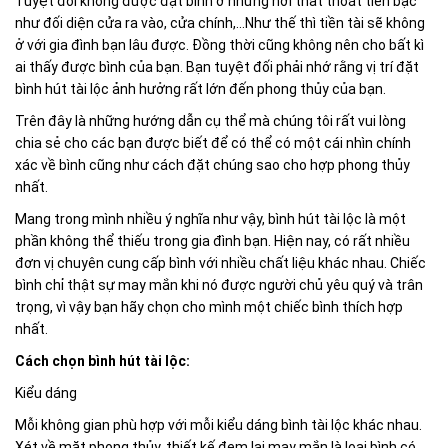
Tuyệt đối không được đặt bình ở những nơi thất thoát tiền bạc
như đối diện cửa ra vào, cửa chính,…Như thế thì tiền tài sẽ không
ở với gia đình bạn lâu được. Đồng thời cũng không nên cho bất kì
ai thấy được bình của bạn. Bạn tuyệt đối phải nhớ rằng vị trí đặt
bình hút tài lộc ảnh hưởng rất lớn đến phong thủy của bạn.
Trên đây là những hướng dẫn cụ thể mà chúng tôi rất vui lòng
chia sẻ cho các bạn được biết để có thể có một cái nhìn chính
xác về bình cũng như cách đặt chúng sao cho hợp phong thủy
nhất.
Mang trong mình nhiều ý nghĩa như vậy, bình hút tài lộc là một
phần không thể thiếu trong gia đình bạn. Hiện nay, có rất nhiều
đơn vị chuyên cung cấp bình với nhiều chất liệu khác nhau. Chiếc
bình chỉ thật sự may mắn khi nó được người chủ yêu quý và trân
trọng, vì vậy bạn hãy chọn cho mình một chiếc bình thích hợp
nhất.
Cách chọn bình hút tài lộc:
Kiểu dáng
Mỗi không gian phù hợp với mỗi kiểu dáng bình tài lộc khác nhau.
Xét về mặt phong thủy, thiết kế đem lại may mắn là loại bình có