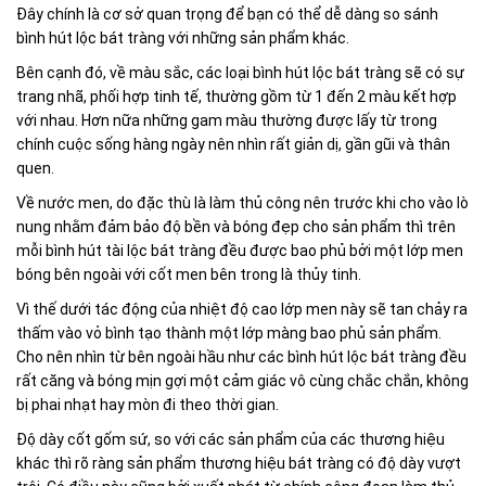
Đây chính là cơ sở quan trọng để bạn có thể dễ dàng so sánh
bình hút lộc bát tràng với những sản phẩm khác.
Bên cạnh đó, về màu sắc, các loại bình hút lộc bát tràng sẽ có sự
trang nhã, phối hợp tinh tế, thường gồm từ 1 đến 2 màu kết hợp
với nhau. Hơn nữa những gam màu thường được lấy từ trong
chính cuộc sống hàng ngày nên nhìn rất giản dị, gần gũi và thân
quen.
Về nước men, do đặc thù là làm thủ công nên trước khi cho vào lò
nung nhằm đảm bảo độ bền và bóng đẹp cho sản phẩm thì trên
mỗi bình hút tài lộc bát tràng đều được bao phủ bởi một lớp men
bóng bên ngoài với cốt men bên trong là thủy tinh.
Vì thế dưới tác động của nhiệt độ cao lớp men này sẽ tan chảy ra
thấm vào vỏ bình tạo thành một lớp màng bao phủ sản phẩm.
Cho nên nhìn từ bên ngoài hầu như các bình hút lộc bát tràng đều
rất căng và bóng mịn gợi một cảm giác vô cùng chắc chắn, không
bị phai nhạt hay mòn đi theo thời gian.
Độ dày cốt gốm sứ, so với các sản phẩm của các thương hiệu
khác thì rõ ràng sản phẩm thương hiệu bát tràng có độ dày vượt