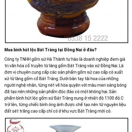
Mua bình hút lộc Bát Tràng tại Đồng Nai ở đâu?
Công ty TNHH gốm sứ Hà Thành tự hào là doanh nghiệp đem giá
trị văn hóa cổ truyền từ làng gốm Bát Tràng vào xứ Đồng Nai. Là
đơn vị chuyên cung cấp các sản phẩm gốm sứ cao cấp có xuất
xứ từ làng gốm cổ Bát Tràng. Dưới bàn tay tài hoa của những
người nghệ nhân, từng nét vẽ hòa quyện với màu men sáng bóng
đã tạo nên những sản phẩm độc đáo có một không hai. Sản
phẩm bình hút lộc gốm sứ Bát Tràng nung ở nhiệt độ 1100 độ C
trở lên, từng chiếc bình óng ánh được chế tạo nên từ nguyên liệu
đất sét trắng cao cấp chỉ có ở khu vực Bát Tràng mới có.