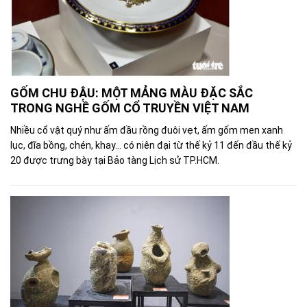
GỐM CHU ĐẬU: MỘT MẢNG MÀU ĐẶC SẮC
TRONG NGHỀ GỐM CỔ TRUYỀN VIỆT NAM
Nhiều cổ vật quý như ấm đầu rồng đuôi vẹt, ấm gốm men xanh
lục, đĩa bồng, chén, khay... có niên đại từ thế kỷ 11 đến đầu thế kỷ
20 được trưng bày tại Bảo tàng Lịch sử TP.HCM.